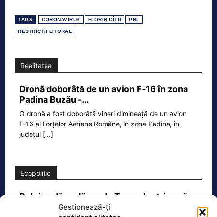
TAGS
CORONAVIRUS
FLORIN CÎȚU
PNL
RESTRICTII LITORAL
Realitatea
Dronă doborâtă de un avion F‑16 în zona
Padina Buzău -…
O dronă a fost doborâtă vineri dimineață de un avion
F‑16 al Forțelor Aeriene Române, în zona Padina, în
județul
[...]
Ecopolitic
Bolojan dă undă verde Transelectrica să
taie curentul companiilor, în contextul…
Gestionează-ți