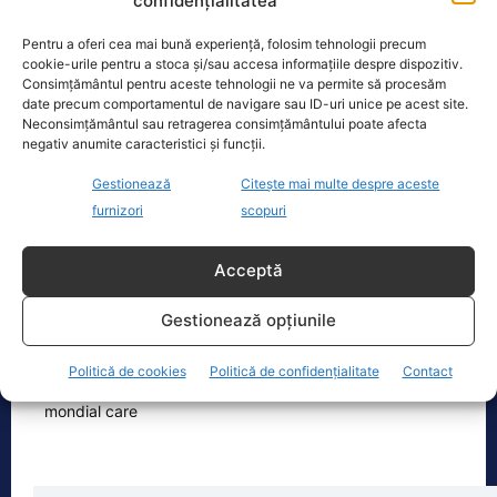
confidențialitatea
Ilie Bolojan a transmis astăzi că va da
undă verde Transelectrica să taie
Pentru a oferi cea mai bună experiență, folosim tehnologii precum
curentul companiilor, în contextul
cookie-urile pentru a stoca și/sau accesa informațiile despre dispozitiv.
actualei crize energetice
[...]
Consimțământul pentru aceste tehnologii ne va permite să procesăm
date precum comportamentul de navigare sau ID-uri unice pe acest site.
Neconsimțământul sau retragerea consimțământului poate afecta
negativ anumite caracteristici și funcții.
Gestionează
Citește mai multe despre aceste
Oficiul de Știri
furnizori
scopuri
Cine este Petrică Paraschiv, campionul mondial care
Acceptă
execută 11 ani de…
Petrică Paraschiv, primul român care a
Gestionează opțiunile
cucerit un titlu mondial la box
profesionist, este din nou în centrul
Politică de cookies
Politică de confidențialitate
Contact
atenției după
[...]