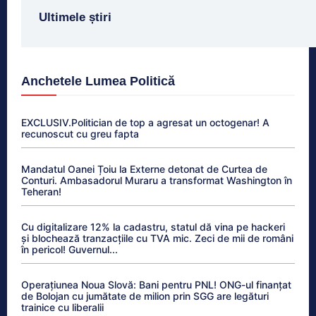
Ultimele știri
Anchetele Lumea Politică
EXCLUSIV.Politician de top a agresat un octogenar! A
recunoscut cu greu fapta
Mandatul Oanei Țoiu la Externe detonat de Curtea de
Conturi. Ambasadorul Muraru a transformat Washington în
Teheran!
Cu digitalizare 12% la cadastru, statul dă vina pe hackeri
și blochează tranzacțiile cu TVA mic. Zeci de mii de români
în pericol! Guvernul...
Operațiunea Noua Slovă: Bani pentru PNL! ONG-ul finanțat
de Bolojan cu jumătate de milion prin SGG are legături
trainice cu liberalii