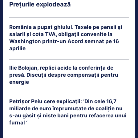
Prețurile explodează
România a pupat ghiulul. Taxele pe pensii și
salarii și cota TVA, obligații convenite la
Washington printr-un Acord semnat pe 16
aprilie
Ilie Bolojan, replici acide la conferința de
presă. Discuții despre compensații pentru
energie
Petrişor Peiu cere explicații: ‘Din cele 16,7
miliarde de euro împrumutate de coaliţie nu
s-au găsit şi nişte bani pentru refacerea unui
furnal ‘