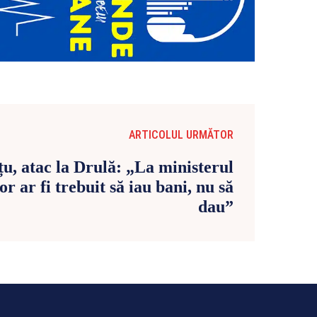
ARTICOLUL URMĂTOR
țu, atac la Drulă: „La ministerul
r ar fi trebuit să iau bani, nu să
dau”