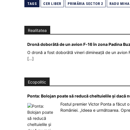
TAGS
CER LIBER
PRIMĂRIA SECTOR 2
RADU MIHA
Realitatea
Dronă doborâtă de un avion F‑16 în zona Padina Bu
O dronă a fost doborâtă vineri dimineață de un avion F
[...]
Ecopolitic
Ponta: Bolojan poate să reducă cheltuielile şi dacă 
Fostul premier Victor Ponta a făcut o 
României. „Ideea e următoarea. Opre