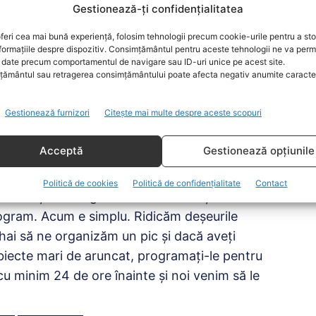
Gestionează-ți confidențialitatea
feri cea mai bună experiență, folosim tehnologii precum cookie-urile pentru a st
dicate gratuit în fiecare
formațiile despre dispozitiv. Consimțământul pentru aceste tehnologii ne va perm
date precum comportamentul de navigare sau ID-uri unice pe acest site.
ământul sau retragerea consimțământului poate afecta negativ anumite caracteri
urăța sectorul 2, primăria a modificat
Gestionează furnizori
Citește mai multe despre aceste scopuri
oase.
e GRATUITĂ a deșeurilor voluminoase, zeci de
Acceptă
Gestionează opțiunile
e obiecte fix după, mai precis luni și marți.
nțeleg că era dificil să fie așteptată ultima
Politică de cookies
Politică de confidențialitate
Contact
 o scoți mai degrabă când vrea soția decât
ogram. Acum e simplu. Ridicăm deșeurile
ai să ne organizăm un pic și dacă aveți
obiecte mari de aruncat, programați-le pentru
u minim 24 de ore înainte și noi venim să le