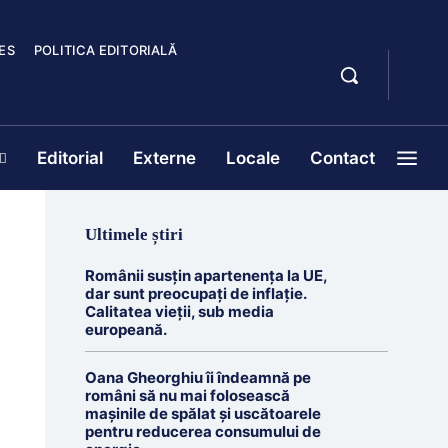
ES
POLITICA EDITORIALĂ
Editorial
Externe
Locale
Contact
Ultimele știri
Românii susțin apartenența la UE,
dar sunt preocupați de inflație.
Calitatea vieții, sub media
europeană.
Oana Gheorghiu îi îndeamnă pe
români să nu mai folosească
mașinile de spălat și uscătoarele
pentru reducerea consumului de