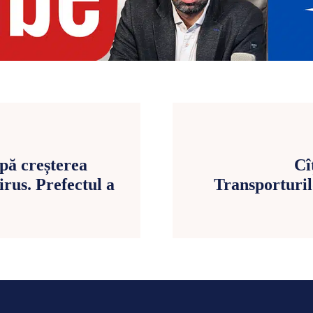
upă creșterea
Cî
rus. Prefectul a
Transporturilo