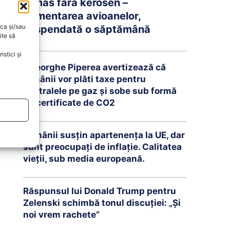
rămas fără kerosen –
Alimentarea avioanelor,
oca și/sau
suspendată o săptămână
ite să
stici și
Gheorghe Piperea avertizează că
românii vor plăti taxe pentru
centralele pe gaz și sobe sub formă
de certificate de CO2
Românii susțin apartenența la UE, dar
sunt preocupați de inflație. Calitatea
vieții, sub media europeană.
Răspunsul lui Donald Trump pentru
Zelenski schimbă tonul discuției: „Și
noi vrem rachete”