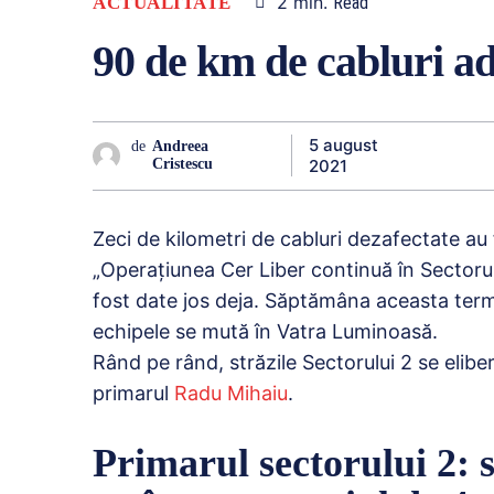
2
min.
ACTUALITATE
Read
90 de km de cabluri ad
5 august
de
Andreea
2021
Cristescu
Zeci de kilometri de cabluri dezafectate au 
„Operațiunea Cer Liber continuă în Sectoru
fost date jos deja. Săptămâna aceasta term
echipele se mută în Vatra Luminoasă.
Rând pe rând, străzile Sectorului 2 se elibe
primarul
Radu Mihaiu
.
Primarul sectorului 2: 