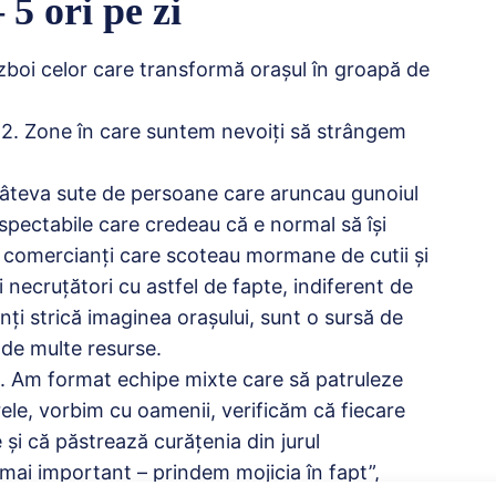
5 ori pe zi
război celor care transformă orașul în groapă de
l 2. Zone în care suntem nevoiți să strângem
a câteva sute de persoane care aruncau gunoiul
spectabile care credeau că e normal să își
la comercianți care scoteau mormane de cutii și
 necruțători cu astfel de fapte, indiferent de
nți strică imaginea orașului, sunt o sursă de
 de multe resurse.
e. Am format echipe mixte care să patruleze
ele, vorbim cu oamenii, verificăm că fiecare
și că păstrează curățenia din jurul
mai important – prindem mojicia în fapt”,