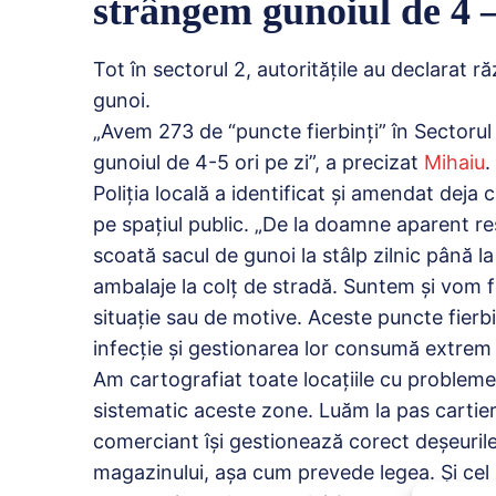
strângem gunoiul de 4 – 
Tot în sectorul 2, autoritățile au declarat 
gunoi.
„Avem 273 de “puncte fierbinți” în Sectoru
gunoiul de 4-5 ori pe zi”, a precizat
Mihaiu
.
Poliția locală a identificat și amendat dej
pe spațiul public. „De la doamne aparent re
scoată sacul de gunoi la stâlp zilnic până 
ambalaje la colț de stradă. Suntem și vom fi
situație sau de motive. Aceste puncte fierbi
infecție și gestionarea lor consumă extrem
Am cartografiat toate locațiile cu problem
sistematic aceste zone. Luăm la pas cartier
comerciant își gestionează corect deșeurile 
magazinului, așa cum prevede legea. Și cel 