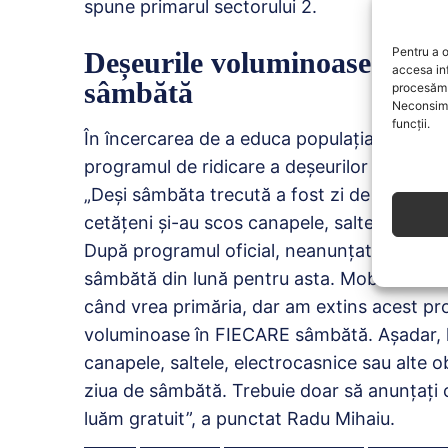
spune primarul sectorului 2.
Pentru a o
Deșeurile voluminoase sunt ri
accesa in
sâmbătă
procesăm 
Neconsimț
funcții.
În încercarea de a educa populația și de a c
programul de ridicare a deșeurilor volumin
„Deși sâmbăta trecută a fost zi de ridicar
cetățeni și-au scos canapele, saltele sau alt
După programul oficial, neanunțat și ilegal. Î
sâmbătă din lună pentru asta. Mobila veche
când vrea primăria, dar am extins acest pr
voluminoase în FIECARE sâmbătă. Așadar, h
canapele, saltele, electrocasnice sau alte 
ziua de sâmbătă. Trebuie doar să anunțați c
luăm gratuit”, a punctat Radu Mihaiu.