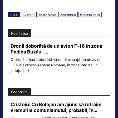
TAGS
ACTRITA
FASIA GAZA
JOE BIDEN
MANIFESTAȚII
Realitatea
Dronă doborâtă de un avion F‑16 în zona
Padina Buzău -…
O dronă a fost doborâtă vineri dimineață de un avion
F‑16 al Forțelor Aeriene Române, în zona Padina, în
județul
[...]
Ecopolitic
Cristoiu: Cu Bolojan am ajuns să retrăim
vremurile comunismului; probabil, în…
Invitat la Marius Tucă Show, Ion