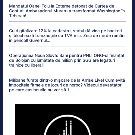
Mandatul Oanei Țoiu la Externe detonat de Curtea de
Conturi. Ambasadorul Muraru a transformat Washington în
Teheran!
Cu digitalizare 12% la cadastru, statul dă vina pe hackeri
și blochează tranzacțiile cu TVA mic. Zeci de mii de români
în pericol! Guvernul...
Operațiunea Noua Slovă: Bani pentru PNL! ONG-ul finanțat
de Bolojan cu jumătate de milion prin SGG are legături
trainice cu liberalii
Milioane furate dintr-o mișcare de la Arrise Live! Cum evită
impozitele firmele de jocuri de noroc? Videoul devastator
pe care casinourile nu vor să-l...