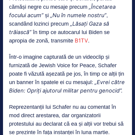
„Încetarea
cămăși negre cu mesaje precum
focului acum”
„Nu în numele nostru”
și
,
„Lăsați Gaza să
scandând lozinci precum
trăiască”
în timp ce autocarul lui Biden se
B1TV
apropia de zonă, transmite
.
Într-o imagine capturată de un videoclip și
furnizată de Jewish Voice for Peace, Schafer
poate fi văzută așezată pe jos, în timp ce alții țin
„Evrei către
un banner în spatele ei cu mesajul:
Biden: Opriți ajutorul militar pentru genocid”.
Reprezentanții lui Schafer nu au comentat în
mod direct arestarea, dar organizatorii
protestului au declarat că ea și alții vor trebui să
se prezinte în fața instanței în luna martie.