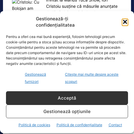
Cristoiu susține că măsurile anunțate
de Ilie Bolojan privind reducerea
Gestionează-ți
consumului de energie electrică
[...]
confidențialitatea
Pentru a oferi cea mai bună experiență, folosim tehnologii precum
cookie-urile pentru a stoca și/sau accesa informațiile despre dispozitiv.
Consimțământul pentru aceste tehnologii ne va permite să procesăm
Oficiul de Știri
date precum comportamentul de navigare sau ID-uri unice pe acest site.
Neconsimțământul sau retragerea consimțământului poate afecta
negativ anumite caracteristici și funcții.
Copil din Reghin, salvat după ce și-a prins mâna în
mașina…
Gestionează
Citește mai multe despre aceste
Un copil de doar 2 ani din Reghin a
furnizori
scopuri
trecut printr-un moment dramatic,
vineri, după ce și-a prins mâna
Acceptă
dreaptă
[...]
Gestionează opțiunile
Politică de cookies
Politică de confidențialitate
Contact