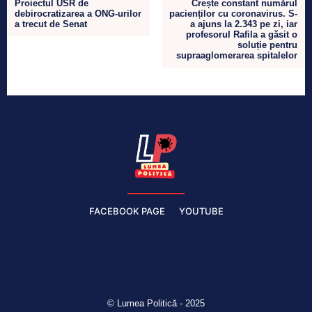
Proiectul USR de
Crește constant numărul
debirocratizarea a ONG-urilor
pacienților cu coronavirus. S-
a trecut de Senat
a ajuns la 2.343 pe zi, iar
profesorul Rafila a găsit o
soluție pentru
supraaglomerarea spitalelor
FACEBOOK PAGE
YOUTUBE
© Lumea Politică - 2025