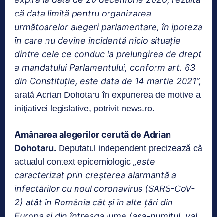
că data limită pentru organizarea
următoarelor alegeri parlamentare, în ipoteza
în care nu devine incidentă nicio situaţie
dintre cele ce conduc la prelungirea de drept
a mandatului Parlamentului, conform art. 63
din Constituţie, este data de 14 martie 2021”,
arată Adrian Dohotaru în expunerea de motive a
iniţiativei legislative, potrivit news.ro.
Amânarea alegerilor cerută de Adrian
Dohotaru.
Deputatul independent precizează că
„este
actualul context epidemiologic
caracterizat prin creşterea alarmantă a
infectărilor cu noul coronavirus (SARS-CoV-
2) atât în România cât şi în alte ţări din
Europa şi din întreaga lume (aşa-numitul „val