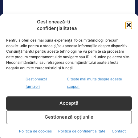
TAGS
AMÂNAREA ALEGERILOR
PSD
USR
Gestionează-ți
confidențialitatea
Pentru a oferi cea mai bună experiență, folosim tehnologii precum
Realitatea
cookie-urile pentru a stoca și/sau accesa informațiile despre dispozitiv.
Consimțământul pentru aceste tehnologii ne va permite să procesăm
Dronă doborâtă de un avion F‑16 în zona
date precum comportamentul de navigare sau ID-uri unice pe acest site.
Padina Buzău -…
Neconsimțământul sau retragerea consimțământului poate afecta
negativ anumite caracteristici și funcții.
O dronă a fost doborâtă vineri dimineață de un avion
F‑16 al Forțelor Aeriene Române, în zona Padina, în
Gestionează
Citește mai multe despre aceste
județul
[...]
furnizori
scopuri
Acceptă
Ecopolitic
Gestionează opțiunile
Ponta: Bolojan poate să reducă
cheltuielile şi dacă nu mai trimite…
Politică de cookies
Politică de confidențialitate
Contact