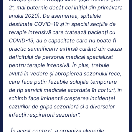
2”, mai puternic decât cel iniţial din primăvara
anului 2020). De asemenea, spitalele
destinate COVID-19 şi în special secţiile de
terapie intensivă care tratează pacienţi cu
COVID-19, au o capacitate care nu poate fi
practic semnificativ extinsă curând din cauza
deficitului de personal medical specializat
pentru terapie intensivă. În plus, trebuie
avută în vedere şi apropierea sezonului rece,
care face puţin fezabile soluţiile temporare
de tip servicii medicale acordate în corturi, în
schimb face iminentă creşterea incidenţei
cazurilor de gripă sezonieră şi a diverselor
infecţii respiratorii sezonier”.
„În acest context, a organiza alegerile