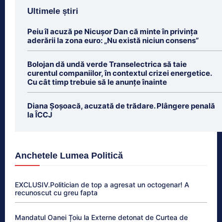
Ultimele știri
Peiu îl acuză pe Nicușor Dan că minte în privința
aderării la zona euro: „Nu există niciun consens”
Bolojan dă undă verde Transelectrica să taie
curentul companiilor, în contextul crizei energetice.
Cu cât timp trebuie să le anunțe înainte
Diana Șoșoacă, acuzată de trădare. Plângere penală
la ÎCCJ
Anchetele Lumea Politică
EXCLUSIV.Politician de top a agresat un octogenar! A
recunoscut cu greu fapta
Mandatul Oanei Țoiu la Externe detonat de Curtea de