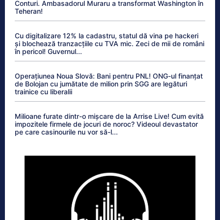
Conturi. Ambasadorul Muraru a transformat Washington în
Teheran!
Cu digitalizare 12% la cadastru, statul dă vina pe hackeri
și blochează tranzacțiile cu TVA mic. Zeci de mii de români
în pericol! Guvernul...
Operațiunea Noua Slovă: Bani pentru PNL! ONG-ul finanțat
de Bolojan cu jumătate de milion prin SGG are legături
trainice cu liberalii
Milioane furate dintr-o mișcare de la Arrise Live! Cum evită
impozitele firmele de jocuri de noroc? Videoul devastator
pe care casinourile nu vor să-l...