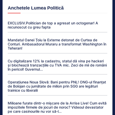
Anchetele Lumea Politică
EXCLUSIV.Politician de top a agresat un octogenar! A
recunoscut cu greu fapta
Mandatul Oanei Țoiu la Externe detonat de Curtea de
Conturi. Ambasadorul Muraru a transformat Washington în
Teheran!
Cu digitalizare 12% la cadastru, statul dă vina pe hackeri
și blochează tranzacțiile cu TVA mic. Zeci de mii de români
în pericol! Guvernul...
Operațiunea Noua Slovă: Bani pentru PNL! ONG-ul finanțat
de Bolojan cu jumătate de milion prin SGG are legături
trainice cu liberalii
Milioane furate dintr-o mișcare de la Arrise Live! Cum evită
impozitele firmele de jocuri de noroc? Videoul devastator
pe care casinourile nu vor să-l...