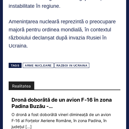
instabilitate în regiune.
Amenințarea nucleară reprezintă o preocupare
majoră pentru ordinea mondială, în contextul
războiului declanșat după invazia Rusiei în
Ucraina.
TAGS
ARME NUCLEARE
RAZBOI IN UCRAINA
Realitatea
Dronă doborâtă de un avion F‑16 în zona
Padina Buzău -…
O dronă a fost doborâtă vineri dimineață de un avion
F‑16 al Forțelor Aeriene Române, în zona Padina, în
județul
[...]