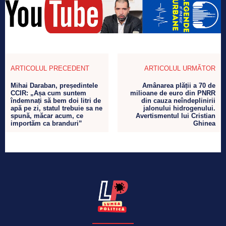
ARTICOLUL PRECEDENT
ARTICOLUL URMĂTOR
Mihai Daraban, președintele
Amânarea plății a 70 de
CCIR: „Așa cum suntem
milioane de euro din PNRR
îndemnați să bem doi litri de
din cauza neîndeplinirii
apă pe zi, statul trebuie sa ne
jalonului hidrogenului.
spună, măcar acum, ce
Avertismentul lui Cristian
importăm ca branduri”
Ghinea