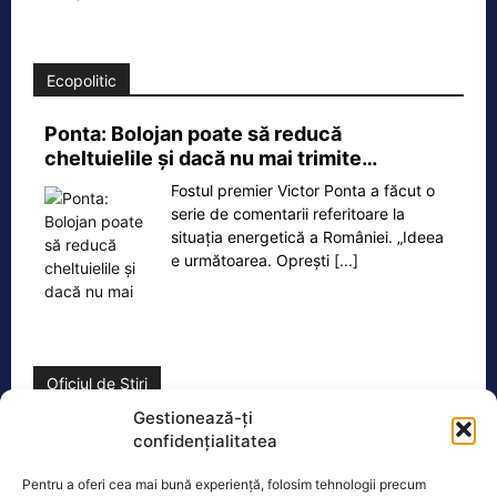
Ecopolitic
Ponta: Bolojan poate să reducă
cheltuielile şi dacă nu mai trimite…
Fostul premier Victor Ponta a făcut o
serie de comentarii referitoare la
situația energetică a României. „Ideea
e următoarea. Oprești
[...]
Oficiul de Știri
Gestionează-ți
Cele 4 barje pentru redirecționarea Dunării către brațul
confidențialitatea
Bala vor fi…
Pentru a oferi cea mai bună experiență, folosim tehnologii precum
Cele 4 barje vor fi scufundate vineri, 7