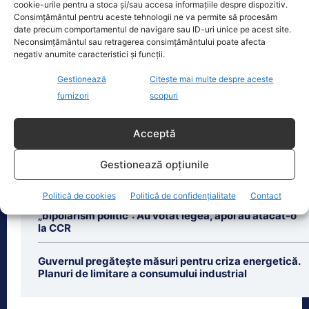
cookie-urile pentru a stoca și/sau accesa informațiile despre dispozitiv.
august. Autoritățile au intrat în linie
Consimțământul pentru aceste tehnologii ne va permite să procesăm
dreaptă cu una dintre cele mai
[...]
date precum comportamentul de navigare sau ID-uri unice pe acest site.
Neconsimțământul sau retragerea consimțământului poate afecta
negativ anumite caracteristici și funcții.
Gestionează
Citește mai multe despre aceste
furnizori
scopuri
Ultimele știri
Acceptă
Peiu îl acuză pe Nicușor Dan că minte în privința
Gestionează opțiunile
aderării la zona euro: „Nu există niciun consens”
Politică de cookies
Politică de confidențialitate
Contact
Un fost ministru de Finanțe acuză PNL și USR de
„bipolarism politic”: Au votat legea, apoi au atacat-o
la CCR
Guvernul pregătește măsuri pentru criza energetică.
Planuri de limitare a consumului industrial