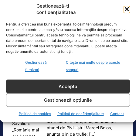
Gestionează-ți
confidențialitatea
Realitatea
Pentru a oferi cea mai bună experiență, folosim tehnologii precum
cookie-urile pentru a stoca și/sau accesa informațiile despre dispozitiv.
Dronă doborâtă de un avion F‑16 în zona
Consimțământul pentru aceste tehnologii ne va permite să procesăm
Padina Buzău -…
date precum comportamentul de navigare sau ID-uri unice pe acest site.
Neconsimțământul sau retragerea consimțământului poate afecta
O dronă a fost doborâtă vineri dimineață de un avion
negativ anumite caracteristici și funcții.
F‑16 al Forțelor Aeriene Române, în zona Padina, în
județul
[...]
Gestionează
Citește mai multe despre aceste
furnizori
scopuri
Ecopolitic
Acceptă
Răzvan Savaliuc: „România mai are
Gestionează opțiunile
Parchet General? Mai are structuri de…
Politică de cookies
Politică de confidențialitate
Contact
„15 martie 2023 – Ministerul Investitiilor
si Proiectelor Europene, condus pe
atunci de PNL-istul Marcel Bolos,
anunta plin de trufie:
[...]