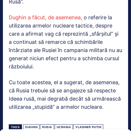
Rusă”.
Dughin a făcut, de asemenea,
o referire la
utilizarea armelor nucleare tactice, despre
care a afirmat vag că reprezintă „sfârșitul” și
a continuat să remarce că schimbările
întârziate ale Rusiei în campania militară nu au
generat niciun efect pentru a schimba cursul
războiului.
Cu toate acestea, el a sugerat, de asemenea,
că Rusia trebuie să se angajeze să respecte
Ideea rusă, mai degrabă decât să urmărească
utilizarea „stupidă” a armelor nucleare.
TAGS
DUGHIN
RUSIA
UCRAINA
VLADIMIR PUTIN