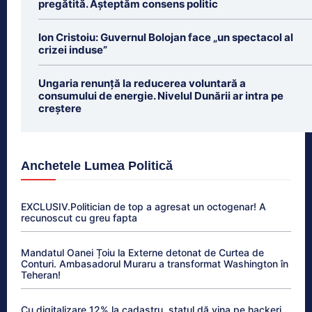
pregătită. Așteptăm consens politic
Ion Cristoiu: Guvernul Bolojan face „un spectacol al
crizei induse”
Ungaria renunță la reducerea voluntară a
consumului de energie. Nivelul Dunării ar intra pe
creștere
Anchetele Lumea Politică
EXCLUSIV.Politician de top a agresat un octogenar! A
recunoscut cu greu fapta
Mandatul Oanei Țoiu la Externe detonat de Curtea de
Conturi. Ambasadorul Muraru a transformat Washington în
Teheran!
Cu digitalizare 12% la cadastru, statul dă vina pe hackeri