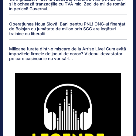
și blochează tranzacțiile cu TVA mic. Zeci de mii de români
în pericol! Guvernul...
Operațiunea Noua Slovă: Bani pentru PNL! ONG-ul finanțat
de Bolojan cu jumătate de milion prin SGG are legături
trainice cu liberalii
Milioane furate dintr-o mișcare de la Arrise Live! Cum evită
impozitele firmele de jocuri de noroc? Videoul devastator
pe care casinourile nu vor să-l...