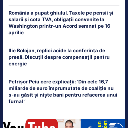
România a pupat ghiulul. Taxele pe pensii și
salarii și cota TVA, obligații convenite la
Washington printr-un Acord semnat pe 16
aprilie
Ilie Bolojan, replici acide la conferința de
presă. Discuții despre compensații pentru
energie
Petrişor Peiu cere explicații: ‘Din cele 16,7
miliarde de euro împrumutate de coaliţie nu
s-au găsit şi nişte bani pentru refacerea unui
furnal ‘