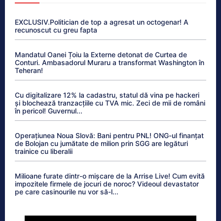
EXCLUSIV.Politician de top a agresat un octogenar! A
recunoscut cu greu fapta
Mandatul Oanei Țoiu la Externe detonat de Curtea de
Conturi. Ambasadorul Muraru a transformat Washington în
Teheran!
Cu digitalizare 12% la cadastru, statul dă vina pe hackeri
și blochează tranzacțiile cu TVA mic. Zeci de mii de români
în pericol! Guvernul...
Operațiunea Noua Slovă: Bani pentru PNL! ONG-ul finanțat
de Bolojan cu jumătate de milion prin SGG are legături
trainice cu liberalii
Milioane furate dintr-o mișcare de la Arrise Live! Cum evită
impozitele firmele de jocuri de noroc? Videoul devastator
pe care casinourile nu vor să-l...