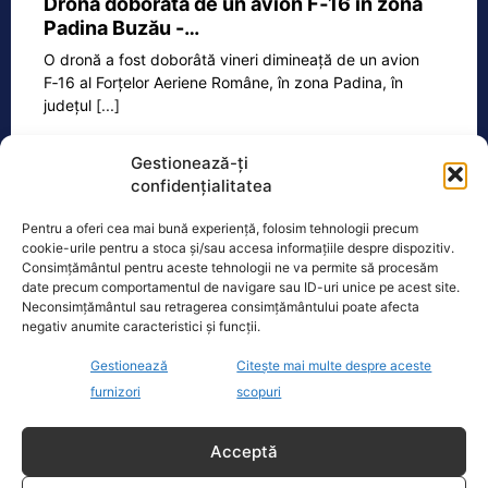
Dronă doborâtă de un avion F‑16 în zona
Padina Buzău -…
O dronă a fost doborâtă vineri dimineață de un avion
F‑16 al Forțelor Aeriene Române, în zona Padina, în
județul
[...]
Gestionează-ți
confidențialitatea
Ecopolitic
Pentru a oferi cea mai bună experiență, folosim tehnologii precum
Bolojan dă undă verde Transelectrica să
cookie-urile pentru a stoca și/sau accesa informațiile despre dispozitiv.
taie curentul companiilor, în contextul…
Consimțământul pentru aceste tehnologii ne va permite să procesăm
date precum comportamentul de navigare sau ID-uri unice pe acest site.
Ilie Bolojan a transmis astăzi că va da
Neconsimțământul sau retragerea consimțământului poate afecta
undă verde Transelectrica să taie
negativ anumite caracteristici și funcții.
curentul companiilor, în contextul
Gestionează
Citește mai multe despre aceste
actualei crize energetice
[...]
furnizori
scopuri
Acceptă