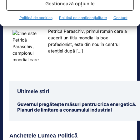
Oficiul de Știri
Gestionează opțiunile
Cine este Petrică Paraschiv, campionul mondial care
Politică de cookies
Politică de confidențialitate
Contact
execută 11 ani de…
Petrică Paraschiv, primul român care a
cucerit un titlu mondial la box
profesionist, este din nou în centrul
atenției după
[...]
Ultimele știri
Guvernul pregătește măsuri pentru criza energetică.
Planuri de limitare a consumului industrial
Anchetele Lumea Politică