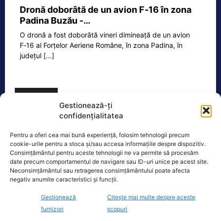
Dronă doborâtă de un avion F‑16 în zona
Padina Buzău -…
O dronă a fost doborâtă vineri dimineață de un avion
F‑16 al Forțelor Aeriene Române, în zona Padina, în
județul
[...]
Ecopolitic
Gestionează-ți
confidențialitatea
Bolojan dă undă verde Transelectrica să
taie curentul companiilor, în contextul…
Pentru a oferi cea mai bună experiență, folosim tehnologii precum
cookie-urile pentru a stoca și/sau accesa informațiile despre dispozitiv.
Ilie Bolojan a transmis astăzi că va da
Consimțământul pentru aceste tehnologii ne va permite să procesăm
undă verde Transelectrica să taie
date precum comportamentul de navigare sau ID-uri unice pe acest site.
curentul companiilor, în contextul
Neconsimțământul sau retragerea consimțământului poate afecta
actualei crize energetice
[...]
negativ anumite caracteristici și funcții.
Gestionează
Citește mai multe despre aceste
furnizori
scopuri