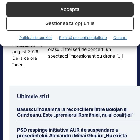
Oficiul de Știri
Acceptă
Zilele Ploieștiului, 7-9 august 2026. De la ce oră încep
Gestionează opțiunile
concertele…
Zilele Ploieștiului, organizate în
Politică de cookies
Politică de confidențialitate
Contact
perioada 7-9 august, aduc în centrul
orașului trei seri de concert, un
spectacol impresionant cu drone
[...]
Ultimele știri
Băsescu îndeamnă la reconciliere între Bolojan și
Grindeanu. Este „premierul României, nu al coaliției”
PSD respinge inițiativa AUR de suspendare a
președintelui. Alexandru Mihai Ghigiu: „Nu există