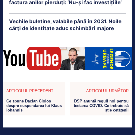
factura anilor pierduți: ‘Nu-și fac investițiile’
Vechile buletine, valabile până în 2031. Noile
cărți de identitate aduc schimbări majore
ARTICOLUL PRECEDENT
ARTICOLUL URMĂTOR
Ce spune Dacian Cioloș
DSP anunță reguli noi pentru
despre suspendarea lui Klaus
testarea COVID. Ce trebuie să
Iohannis
știe cetățenii