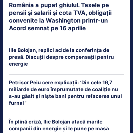
România a pupat ghiulul. Taxele pe
pensii și salarii și cota TVA, obligații
convenite la Washington printr-un
Acord semnat pe 16 aprilie
Ilie Bolojan, replici acide la conferința de
presă. Discuții despre compensații pentru
energie
Petrişor Peiu cere explicații: ‘Din cele 16,7
miliarde de euro împrumutate de coaliţie nu
s-au găsit şi nişte bani pentru refacerea unui
furnal ‘
În plină criză, Ilie Bolojan atacă marile
companii din energie și le pune pe masă