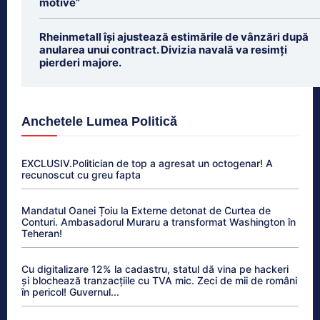
motive”
Rheinmetall își ajustează estimările de vânzări după
anularea unui contract. Divizia navală va resimți
pierderi majore.
Anchetele Lumea Politică
EXCLUSIV.Politician de top a agresat un octogenar! A
recunoscut cu greu fapta
Mandatul Oanei Țoiu la Externe detonat de Curtea de
Conturi. Ambasadorul Muraru a transformat Washington în
Teheran!
Cu digitalizare 12% la cadastru, statul dă vina pe hackeri
și blochează tranzacțiile cu TVA mic. Zeci de mii de români
în pericol! Guvernul...