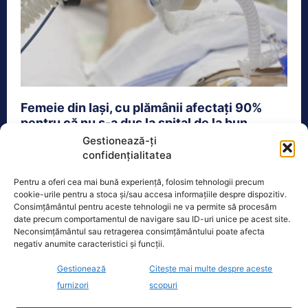
Femeie din Iași, cu plămânii afectați 90%
pentru că nu s-a dus la spital de la bun
început. „I-a fost teamă că o...
Gestionează-ți
confidențialitatea
Actualitate
11 August 2021
Pentru a oferi cea mai bună experiență, folosim tehnologii precum
O femeie are plămânii afectați 90% pentru că nu a
cookie-urile pentru a stoca și/sau accesa informațiile despre dispozitiv.
mers la timp la spital să se trateze de...
Consimțământul pentru aceste tehnologii ne va permite să procesăm
date precum comportamentul de navigare sau ID-uri unice pe acest site.
Neconsimțământul sau retragerea consimțământului poate afecta
negativ anumite caracteristici și funcții.
Gestionează
Citește mai multe despre aceste
furnizori
scopuri