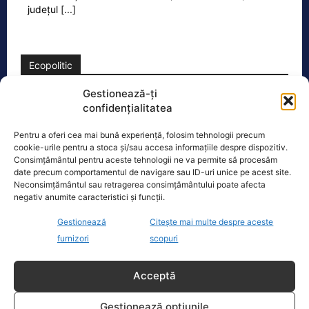
județul
[...]
Ecopolitic
Gestionează-ți
PNȚCD propune Sinodului BOR
confidențialitatea
canonizarea domnitorului Mihai Viteazul
„Se împlinesc astăzi, 9 august 2026,
Pentru a oferi cea mai bună experiență, folosim tehnologii precum
cookie-urile pentru a stoca și/sau accesa informațiile despre dispozitiv.
425 de ani de la tăierea capului lui
Consimțământul pentru aceste tehnologii ne va permite să procesăm
Mihai Viteazul la Turda la ordinul
[...]
date precum comportamentul de navigare sau ID-uri unice pe acest site.
Neconsimțământul sau retragerea consimțământului poate afecta
negativ anumite caracteristici și funcții.
Gestionează
Citește mai multe despre aceste
furnizori
scopuri
Oficiul de Știri
Acceptă
Procurorul George Bucurică a fost reținut după ce a tras
cu…
Gestionează opțiunile