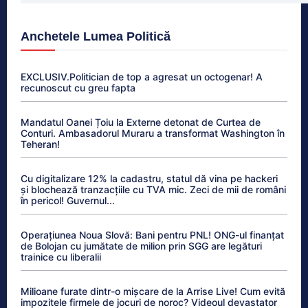
Anchetele Lumea Politică
EXCLUSIV.Politician de top a agresat un octogenar! A
recunoscut cu greu fapta
Mandatul Oanei Țoiu la Externe detonat de Curtea de
Conturi. Ambasadorul Muraru a transformat Washington în
Teheran!
Cu digitalizare 12% la cadastru, statul dă vina pe hackeri
și blochează tranzacțiile cu TVA mic. Zeci de mii de români
în pericol! Guvernul...
Operațiunea Noua Slovă: Bani pentru PNL! ONG-ul finanțat
de Bolojan cu jumătate de milion prin SGG are legături
trainice cu liberalii
Milioane furate dintr-o mișcare de la Arrise Live! Cum evită
impozitele firmele de jocuri de noroc? Videoul devastator