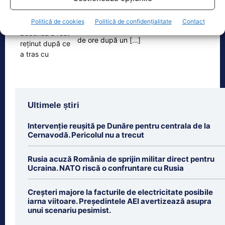
Procurorul George Bucurică, de la
Parchetul de pe lângă Tribunalul
Politică de cookies
Politică de confidențialitate
Contact
Caraș-Severin, a fost reținut pentru 24
de ore după un
[...]
Ultimele știri
Intervenție reușită pe Dunăre pentru centrala de la
Cernavodă. Pericolul nu a trecut
Rusia acuză România de sprijin militar direct pentru
Ucraina. NATO riscă o confruntare cu Rusia
Creșteri majore la facturile de electricitate posibile
iarna viitoare. Președintele AEI avertizează asupra
unui scenariu pesimist.