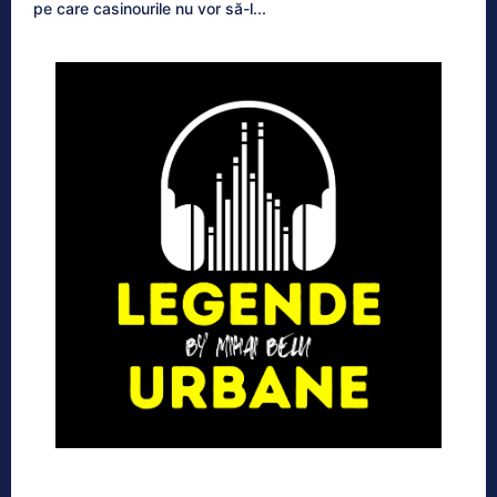
pe care casinourile nu vor să-l...