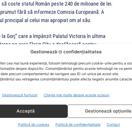
a să coste statul Român peste 240 de milioane de lei.
împrumut fără să informeze Comisia Europeană. A
l principal al celui mai apropiat om al său.
la Gorj” care a împânzit Palatul Victoria în ultima
nterne pe care Florin Cîțu o desfășoară pentru
Gestionează-ți confidențialitatea
t dat ca sigur secretar general al PNL în cazul în
feri cea mai bună experiență, folosim tehnologii precum cookie-urile pentru a st
formațiile despre dispozitiv. Consimțământul pentru aceste tehnologii ne va perm
date precum comportamentul de navigare sau ID-uri unice pe acest site.
ământul sau retragerea consimțământului poate afecta negativ anumite caracteri
Gestionează furnizori
Citește mai multe despre aceste scopuri
TREFO
Acceptă
Gestionează opțiunile
Politică de cookies
Politică de confidențialitate
Contact