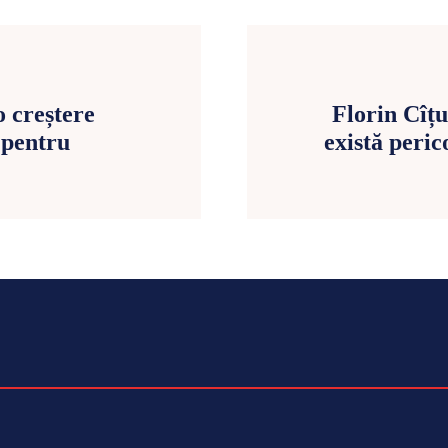
o creștere
Florin Cîț
 pentru
există peric