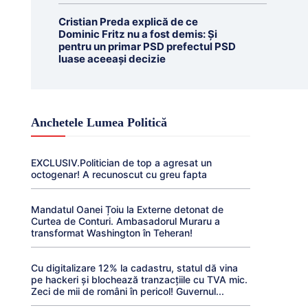
Cristian Preda explică de ce
Dominic Fritz nu a fost demis: Și
pentru un primar PSD prefectul PSD
luase aceeași decizie
Anchetele Lumea Politică
EXCLUSIV.Politician de top a agresat un
octogenar! A recunoscut cu greu fapta
Mandatul Oanei Țoiu la Externe detonat de
Curtea de Conturi. Ambasadorul Muraru a
transformat Washington în Teheran!
Cu digitalizare 12% la cadastru, statul dă vina
pe hackeri și blochează tranzacțiile cu TVA mic.
Zeci de mii de români în pericol! Guvernul...