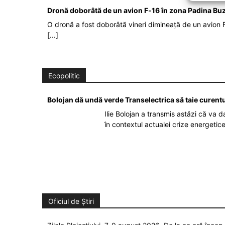
Dronă doborâtă de un avion F‑16 în zona Padina Bu
O dronă a fost doborâtă vineri dimineață de un avion F
[...]
Ecopolitic
Bolojan dă undă verde Transelectrica să taie curent
Ilie Bolojan a transmis astăzi că va 
în contextul actualei crize energetic
Oficiul de Știri