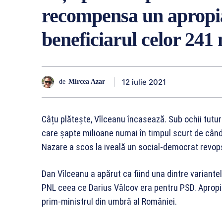
recompensa un apropiat
beneficiarul celor 241 
12 iulie 2021
de
Mircea Azar
Câțu plătește, Vîlceanu încasează. Sub ochii tutur
care șapte milioane numai în timpul scurt de când
Nazare a scos la iveală un social-democrat revopsit
Dan Vîlceanu a apărut ca fiind una dintre variante
PNL ceea ce Darius Vâlcov era pentru PSD. Apropia
prim-ministrul din umbră al României.