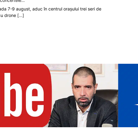
p concertele…
oada 7-9 august, aduc în centrul orașului trei seri de
 cu drone
[...]