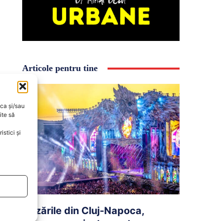
Articole pentru tine
oca și/sau
ite să
stici și
Cazările din Cluj-Napoca,