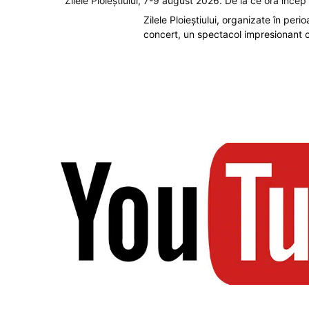
Zilele Ploieștiului, 7-9 august 2026. De la ce oră înce
Zilele Ploieștiului, organizate în peri
concert, un spectacol impresionant