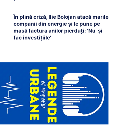
În plină criză, Ilie Bolojan atacă marile
companii din energie și le pune pe
masă factura anilor pierduți: ‘Nu-și
fac investițiile’