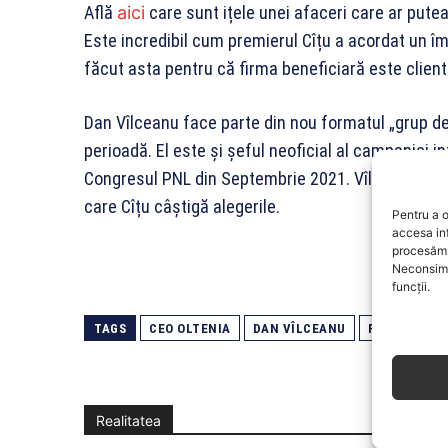
Află
aici
care sunt ițele unei afaceri care ar pute
Este incredibil cum premierul Cîțu a acordat un 
făcut asta pentru că firma beneficiară este clientu
Dan Vîlceanu face parte din nou formatul „grup de 
perioadă. El este și șeful neoficial al campaniei i
Congresul PNL din Septembrie 2021. Vîlceanu a fos
care Cîțu câștigă alegerile.
Pentru a o
accesa in
procesăm 
Neconsimț
funcții.
TAGS
CEO OLTENIA
DAN VÎLCEANU
FLORIN CÎȚU
Realitatea