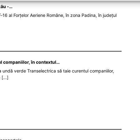
zău -…
‑16 al Forțelor Aeriene Române, în zona Padina, în județul
ul companiilor, în contextul…
da undă verde Transelectrica să taie curentul companiilor,
e
[...]