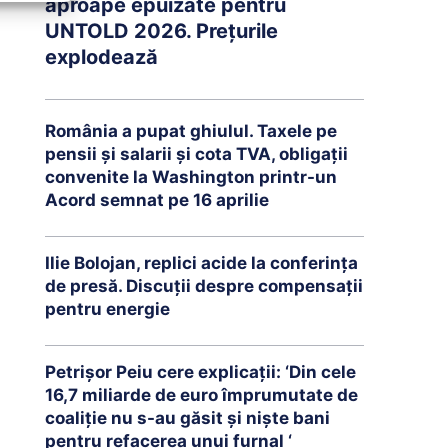
aproape epuizate pentru
UNTOLD 2026. Prețurile
explodează
România a pupat ghiulul. Taxele pe
pensii și salarii și cota TVA, obligații
convenite la Washington printr-un
Acord semnat pe 16 aprilie
Ilie Bolojan, replici acide la conferința
de presă. Discuții despre compensații
pentru energie
Petrişor Peiu cere explicații: ‘Din cele
16,7 miliarde de euro împrumutate de
coaliţie nu s-au găsit şi nişte bani
pentru refacerea unui furnal ‘