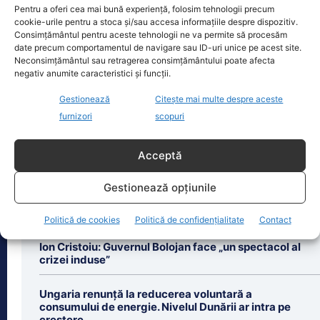
Pentru a oferi cea mai bună experiență, folosim tehnologii precum
Oficiul de Știri
cookie-urile pentru a stoca și/sau accesa informațiile despre dispozitiv.
Consimțământul pentru aceste tehnologii ne va permite să procesăm
Cât costă asigurarea de sănătate în 2026 dacă nu ai
date precum comportamentul de navigare sau ID-uri unice pe acest site.
venituri.…
Neconsimțământul sau retragerea consimțământului poate afecta
negativ anumite caracteristici și funcții.
Persoanele fără venituri pot beneficia
în 2026 de asigurare în sistemul public
Gestionează
Citește mai multe despre aceste
de sănătate dacă optează pentru
furnizori
scopuri
plata contribuției de
[...]
Acceptă
Gestionează opțiunile
Ultimele știri
Politică de cookies
Politică de confidențialitate
Contact
Ion Cristoiu: Guvernul Bolojan face „un spectacol al
crizei induse”
Ungaria renunță la reducerea voluntară a
consumului de energie. Nivelul Dunării ar intra pe
creștere