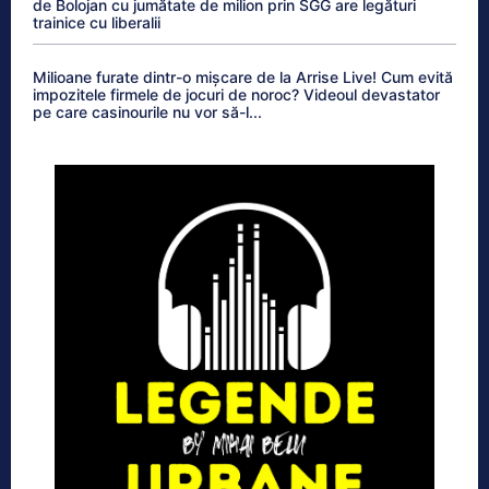
de Bolojan cu jumătate de milion prin SGG are legături
trainice cu liberalii
Milioane furate dintr-o mișcare de la Arrise Live! Cum evită
impozitele firmele de jocuri de noroc? Videoul devastator
pe care casinourile nu vor să-l...