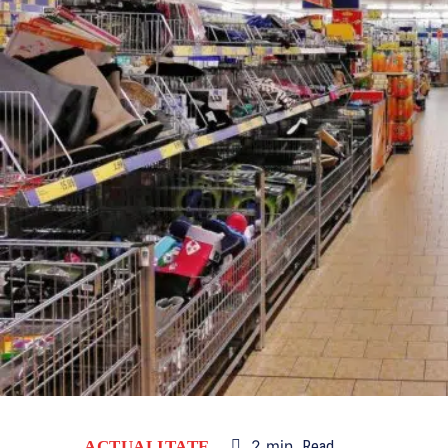
2
min.
ACTUALITATE
Read