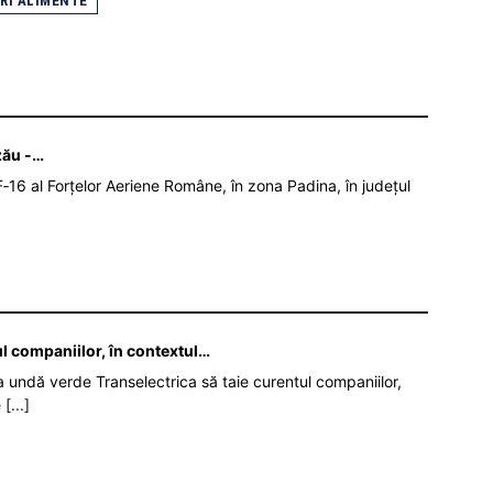
RI ALIMENTE
zău -…
‑16 al Forțelor Aeriene Române, în zona Padina, în județul
ul companiilor, în contextul…
da undă verde Transelectrica să taie curentul companiilor,
e
[...]