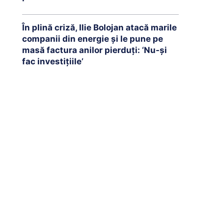
În plină criză, Ilie Bolojan atacă marile
companii din energie și le pune pe
masă factura anilor pierduți: ‘Nu-și
fac investițiile’