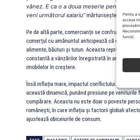
vânez. E ca o a doua meserie pentru mine, 
veni următorul salariu
”
mărturisește Maria.
Pentru a o
accesa in
procesăm 
Pe de altă parte, comercianții se confruntă cu scăd
Neconsimț
funcții.
comerțul cu amănuntul anticipează că cele mai mari 
alimente, băuturi și tutun. Aceasta reprezintă o 
constantă a vânzărilor înregistrată în anii anterior
imobilelor în creștere.
Însă inflația mare, impactul conflictului din Ucrain
această dinamică, punând presiune pe veniturile fa
cumpărare. Aceasta nu este doar o poveste persona
românești, în care inflația și factorii globali afec
ajustează obiceiurile de consum.