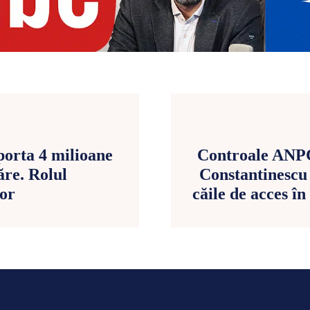
porta 4 milioane
Controale ANPC
ăre. Rolul
Constantinescu 
lor
căile de acces în