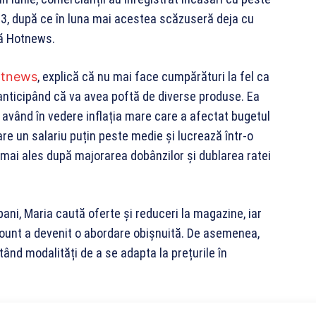
023, după ce în luna mai acestea scăzuseră deja cu
ză Hotnews.
tnews
, explică că nu mai face cumpărături la fel ca
 anticipând că va avea poftă de diverse produse. Ea
 având în vedere inflația mare care a afectat bugetul
re un salariu puțin peste medie și lucrează într-o
 mai ales după majorarea dobânzilor și dublarea ratei
bani, Maria caută oferte și reduceri la magazine, iar
count a devenit o abordare obișnuită. De asemenea,
tând modalități de a se adapta la prețurile în
ită oră sau în week-enduri și pe acelea le