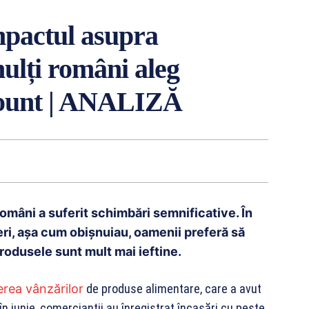
impactul asupra
ulți români aleg
scount | ANALIZĂ
mâni a suferit schimbări semnificative. În
leri, așa cum obișnuiau, oamenii preferă să
rodusele sunt mult mai ieftine.
rea vânzărilor
de produse alimentare, care a avut
 în iunie, comercianții au înregistrat încasări cu peste