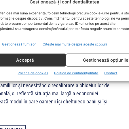
Gestionează-ți confidențialitatea
pentru că altfel terminăm banii înainte de a
feri cea mai bună experiență, folosim tehnologii precum cookie-urile pentru a st
formațiile despre dispozitiv. Consimțământul pentru aceste tehnologii ne va perm
date precum comportamentul de navigare sau ID-uri unice pe acest site.
erea veniturilor din vânzări, iar managerii din
ământul sau retragerea consimțământului poate afecta negativ anumite caracteri
creșteri de prețuri în următoarele trei luni vor fi la
Gestionează furnizori
Citește mai multe despre aceste scopuri
schimbare semnificativă față de perioada de creștere
i, în contextul dobânzilor scăzute și prețurilor
Acceptă
Gestionează opțiunile
Politică de cookies
Politică de confidențialitate
Contact
a și dificultățile de aprovizionare au modificat
miliilor și necesitând o recalibrare a obiceiurilor de
lă, ci reflectă situația mai largă a economiei
tează modul în care oamenii își cheltuiesc banii și își