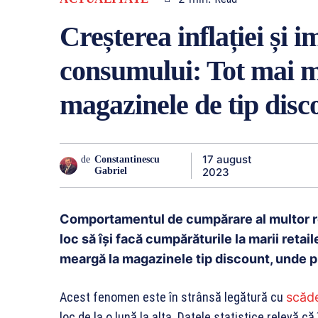
Creșterea inflației și 
consumului: Tot mai m
magazinele de tip di
17 august
de
Constantinescu
2023
Gabriel
Comportamentul de cumpărare al multor ro
loc să își facă cumpărăturile la marii retai
meargă la magazinele tip discount, unde p
Acest fenomen este în strânsă legătură cu
scăde
loc de la o lună la alta. Datele statistice relevă că