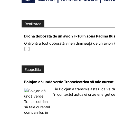
TAGS
MAGAZINE
PUTERE DE CUMPARARE
VANZA
Realitatea
Dronă doborâtă de un avion F‑16 în zona Padina Bu
O dronă a fost doborâtă vineri dimineață de un avion F
[...]
Ecopolitic
Bolojan dă undă verde Transelectrica să taie curent
Ilie Bolojan a transmis astăzi că va 
în contextul actualei crize energetic