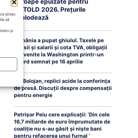
aproape epuizate pentru
UNTOLD 2026. Prețurile
oca și/sau
explodează
ite să
stici și
România a pupat ghiulul. Taxele pe
pensii și salarii și cota TVA, obligații
convenite la Washington printr-un
Acord semnat pe 16 aprilie
Ilie Bolojan, replici acide la conferința
de presă. Discuții despre compensații
pentru energie
Petrişor Peiu cere explicații: ‘Din cele
16,7 miliarde de euro împrumutate de
coaliţie nu s-au găsit şi nişte bani
pentru refacerea unui furnal ‘