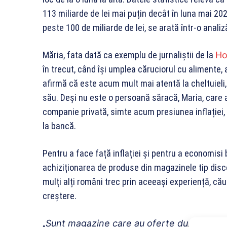
113 miliarde de lei mai puțin decât în luna mai 2
peste 100 de miliarde de lei, se arată într-o anali
Măria, fata dată ca exemplu de jurnaliștii de la
Ho
în trecut, când își umplea căruciorul cu alimente,
afirmă că este acum mult mai atentă la cheltuieli,
său. Deși nu este o persoană săracă, Maria, care a
companie privată, simte acum presiunea inflației,
la bancă.
Pentru a face față inflației și pentru a economisi 
achiziționarea de produse din magazinele tip dis
mulți alți români trec prin aceeași experiență, cău
creștere.
„
Sunt magazine care au oferte după o anum