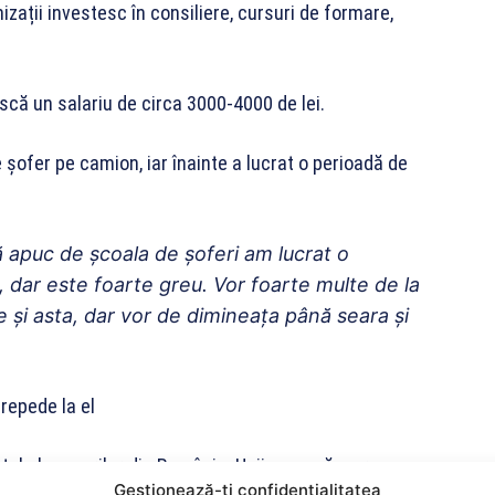
izații investesc în consiliere, cursuri de formare,
.
scă un salariu de circa 3000-4000 de lei.
e șofer pe camion, iar înainte a lucrat o perioadă de
 apuc de școala de șoferi am lucrat o
 dar este foarte greu. Vor foarte multe de la
 și asta, dar vor de dimineața până seara și
repede la el
total al șomerilor din România. Unii spun că nu reușesc
Gestionează-ți confidențialitatea