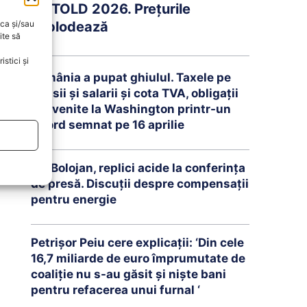
UNTOLD 2026. Prețurile
oca și/sau
explodează
ite să
stici și
România a pupat ghiulul. Taxele pe
pensii și salarii și cota TVA, obligații
convenite la Washington printr-un
Acord semnat pe 16 aprilie
Ilie Bolojan, replici acide la conferința
de presă. Discuții despre compensații
pentru energie
Petrişor Peiu cere explicații: ‘Din cele
16,7 miliarde de euro împrumutate de
coaliţie nu s-au găsit şi nişte bani
pentru refacerea unui furnal ‘