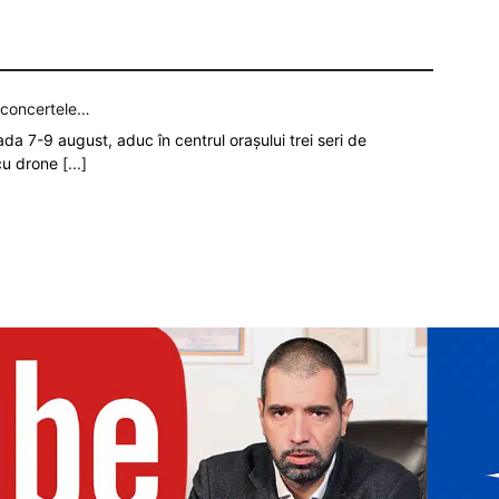
p concertele…
oada 7-9 august, aduc în centrul orașului trei seri de
 cu drone
[...]