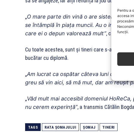
să se angajeze, iar alții renunță la job după câte
Pentru a o
accesa in
„
O mare parte din vină o are sistemul de ed
procesăm 
se întâmplă în piața muncii. Au o impresie
Neconsimț
funcții.
care ei o depun valorează mult”
, consideră 
Cu toate acestea, sunt și tineri care s-au adaptat c
bucătar cu diplomă.
„
Am lucrat ca ospătar câteva luni de zile ș
greu să vin aici, să mă mut, dar am reușit 
„
Văd mult mai accesibil domeniul HoReCa, 
nu cerem experință”
, a transmis Cătălin Bogd
TAGS
RATA ȘOMAJULUI
ȘOMAJ
TINERI