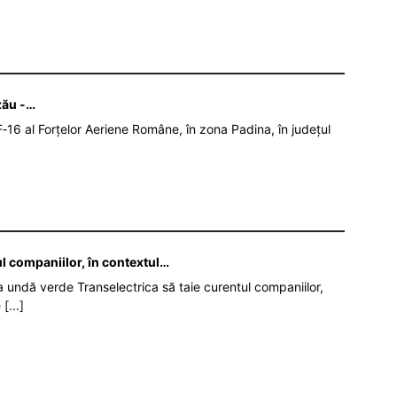
zău -…
‑16 al Forțelor Aeriene Române, în zona Padina, în județul
ul companiilor, în contextul…
da undă verde Transelectrica să taie curentul companiilor,
e
[...]