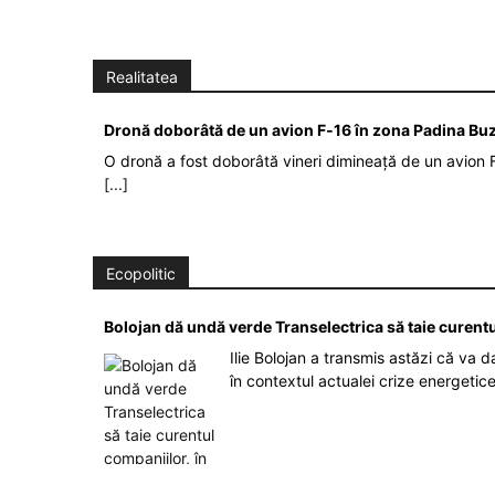
Realitatea
Dronă doborâtă de un avion F‑16 în zona Padina Bu
O dronă a fost doborâtă vineri dimineață de un avion F
[...]
Ecopolitic
Bolojan dă undă verde Transelectrica să taie curent
Ilie Bolojan a transmis astăzi că va 
în contextul actualei crize energetic