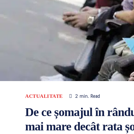
2
min.
ACTUALITATE
Read
De ce șomajul în rândul
mai mare decât rata ș