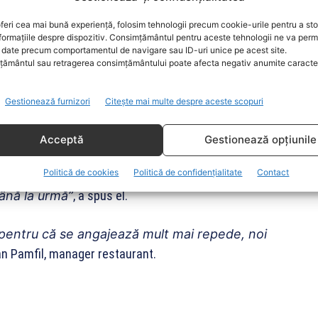
va săptămâni de probă.
feri cea mai bună experiență, folosim tehnologii precum cookie-urile pentru a st
formațiile despre dispozitiv. Consimțământul pentru aceste tehnologii ne va perm
ucație, care nu pregătește tinerii pentru ce
date precum comportamentul de navigare sau ID-uri unice pe acest site.
 foarte bună despre ei, consideră că munca pe
ământul sau retragerea consimțământului poate afecta negativ anumite caracteri
Leonard Barcsa, consultant recrutare.
Gestionează furnizori
Citește mai multe despre aceste scopuri
erințelor pieței. Ciprian, în vârstă de 24 de ani, este
Acceptă
Gestionează opțiunile
Politică de cookies
Politică de confidențialitate
Contact
i după mi-am dorit în bucătărie. Mi-a fost cam
până la urmă”
, a spus el.
pentru că se angajează mult mai repede, noi
an Pamfil, manager restaurant.