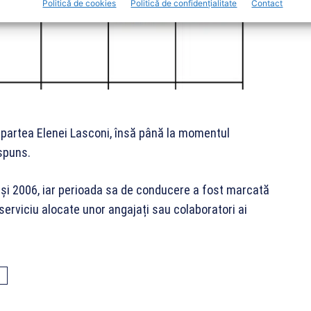
Politică de cookies
Politică de confidențialitate
Contact
n partea Elenei Lasconi, însă până la momentul
ăspuns.
1 și 2006, iar perioada sa de conducere a fost marcată
erviciu alocate unor angajați sau colaboratori ai
I