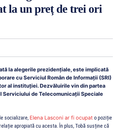
 la un preț de trei ori
tă la alegerile prezidențiale, este implicată
borare cu Serviciul Român de Informații (SRI)
r al instituției. Dezvăluirile vin din partea
ul Serviciului de Telecomunicații Speciale
de socializare,
Elena Lasconi ar fi ocupat
o poziție
relație apropiată cu acesta. În plus, Tobă susține că