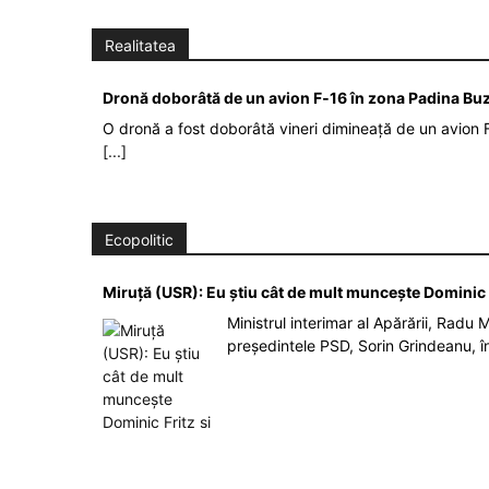
Realitatea
Dronă doborâtă de un avion F‑16 în zona Padina Bu
O dronă a fost doborâtă vineri dimineață de un avion F
[...]
Ecopolitic
Miruţă (USR): Eu ştiu cât de mult munceşte Dominic 
Ministrul interimar al Apărării, Radu Mi
președintele PSD, Sorin Grindeanu, 