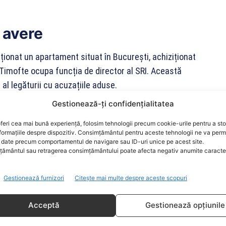
e avere
ționat un apartament situat în București, achiziționat
 Timofte ocupa funcția de director al SRI. Această
 al legăturii cu acuzațiile aduse.
Gestionează-ți confidențialitatea
feri cea mai bună experiență, folosim tehnologii precum cookie-urile pentru a st
formațiile despre dispozitiv. Consimțământul pentru aceste tehnologii ne va perm
date precum comportamentul de navigare sau ID-uri unice pe acest site.
ământul sau retragerea consimțământului poate afecta negativ anumite caracteri
Gestionează furnizori
Citește mai multe despre aceste scopuri
Acceptă
Gestionează opțiunile