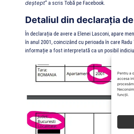
deştept
” a scris Tobă pe Facebook.
Detaliul din declarația d
În declarația de avere a Elenei Lasconi, apare men
în anul 2001, coincizând cu perioada în care Radu
informație a fost interpretată ca un posibil indiciu
Pentru a o
accesa in
procesăm 
Neconsimț
funcții.