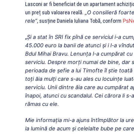
Lasconi ar fi beneficiat de un apartament achizițio
un preț sub valoarea reală.
„O consilieră foarte
rele”
, susține Daniela Iuliana Tobă, conform
PsN
„
Şi a stat în SRI fix pînă ce serviciul i-a 
45.000 euro la banii de atunci şi i l-a vî
Bdul Mihai Bravu. Lenunţa l-a cumpărat cu 
serviciu. Despre morţi numai de bine, dar s
perioada de şefie a lui Timofte îl ştie toat
toţi ăia mulţi care s-au ales cu locuinţe l
serviciu. Unii dintre ăia care au cumpărat 
înapoi, atunci cu scandalul. Cei cărora li
rămas cu ele.
Mie informaţia mi-a ajuns întîmplător la ur
la lumină de acum şi celelalte bube pe care