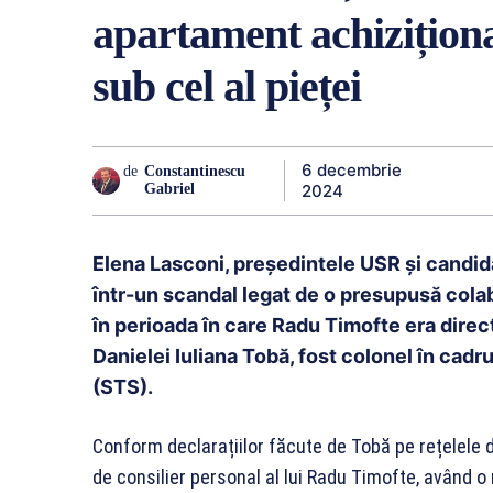
apartament achiziționat
sub cel al pieței
6 decembrie
de
Constantinescu
2024
Gabriel
Elena Lasconi, președintele USR și candida
într-un scandal legat de o presupusă cola
în perioada în care Radu Timofte era directo
Danielei Iuliana Tobă, fost colonel în cadr
(STS).
Conform declarațiilor făcute de Tobă pe rețelele 
de consilier personal al lui Radu Timofte, având o 