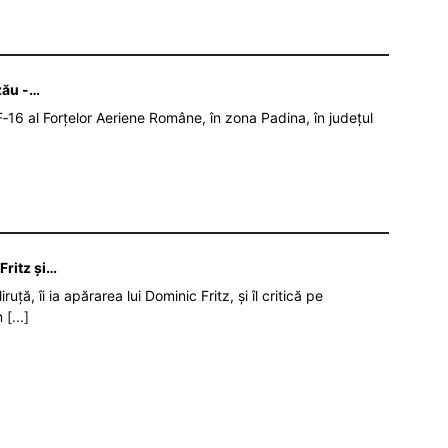
zău -…
‑16 al Forțelor Aeriene Române, în zona Padina, în județul
Fritz şi…
ruță, îi ia apărarea lui Dominic Fritz, și îl critică pe
în
[...]