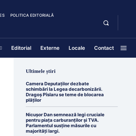
ES
POLITICA EDITORIALĂ
Editorial
Externe
Locale
Contact
Ultimele știri
Camera Deputaților dezbate
schimbări la Legea decarbonizării.
Dragoș Pîslaru se teme de blocarea
plăților
Nicușor Dan semnează legi cruciale
pentru piața carburanților și TVA.
Parlamentul susține măsurile cu
majorități largi.