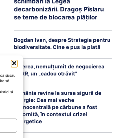
schimbări la Legea
decarbonizării. Dragoș Pîslaru
se teme de blocarea plăților
Bogdan Ivan, despre Strategia pentru
biodiversitate. Cine e pus la plată
Piperea, nemulțumit de negocierea
PNRR, un „cadou otrăvit”
oca și/sau
ite să
stici și
România revine la sursa sigură de
energie: Cea mai veche
termocentrală pe cărbune a fost
repornită, în contextul crizei
energetice