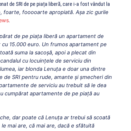
nat de SRI de pe piața liberă, care i-a fost vândut la
, foarte, fooooarte apropiată. Aşa zic gurile
ews
.
cumpărat de pe piaţa liberă un apartament de
ndut cu 15.000 euro. Un frumos apartament pe
toată suma la sacoşă, apoi a plecat din
candalul cu locuinţele de serviciu din
ă lumea, iar blonda Lenuţa e doar una dintre
uate de SRI pentru rude, amante şi şmecheri din
apartamente de serviciu au trebuit să le dea
 s-au cumpărat apartamente de pe piaţă au
eche, dar poate că Lenuţa ar trebui să scoată
 le mai are, că mai are, dacă e sfătuită