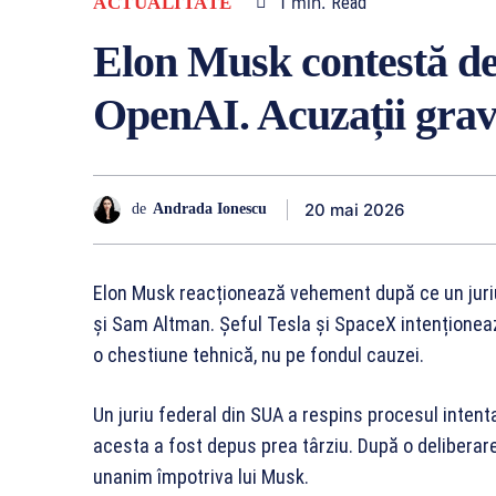
1
min.
ACTUALITATE
Read
Elon Musk contestă dec
OpenAI. Acuzații grav
20 mai 2026
de
Andrada Ionescu
Elon Musk reacționează vehement după ce un juri
și Sam Altman. Șeful Tesla și SpaceX intenționea
o chestiune tehnică, nu pe fondul cauzei.
Un juriu federal din SUA a respins procesul inten
acesta a fost depus prea târziu. După o deliberare
unanim împotriva lui Musk.