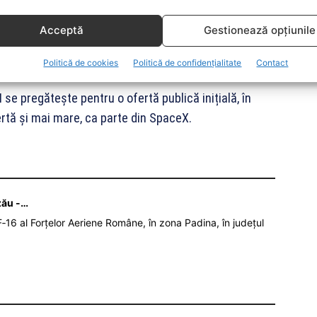
ft, acuzând că obiectivele de siguranță ale AI au fost
Acceptă
Gestionează opțiunile
soft a investit peste 100 de miliarde de dolari în
paniei.
Politică de cookies
Politică de confidențialitate
Contact
I se pregătește pentru o ofertă publică inițială, în
ertă și mai mare, ca parte din SpaceX.
zău -…
‑16 al Forțelor Aeriene Române, în zona Padina, în județul