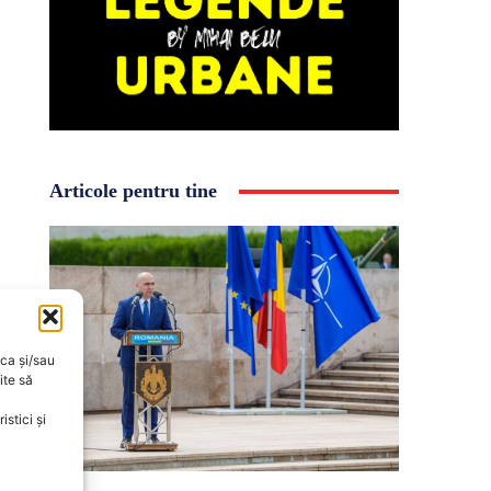
Articole pentru tine
oca și/sau
ite să
stici și