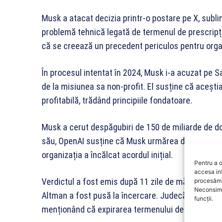
Musk a atacat decizia printr-o postare pe X, sublin
problemă tehnică legată de termenul de prescripți
că se creează un precedent periculos pentru organi
În procesul intentat în 2024, Musk i-a acuzat pe
de la misiunea sa non-profit. El susține că acești
profitabilă, trădând principiile fondatoare.
Musk a cerut despăgubiri de 150 de miliarde de do
său, OpenAI susține că Musk urmărea doar câștigur
organizația a încălcat acordul inițial.
Pentru a o
accesa in
Verdictul a fost emis după 11 zile de mărturii și de
procesăm 
Neconsimț
Altman a fost pusă la încercare. Judecătoarea Yvo
funcții.
menționând că expirarea termenului de prescripți