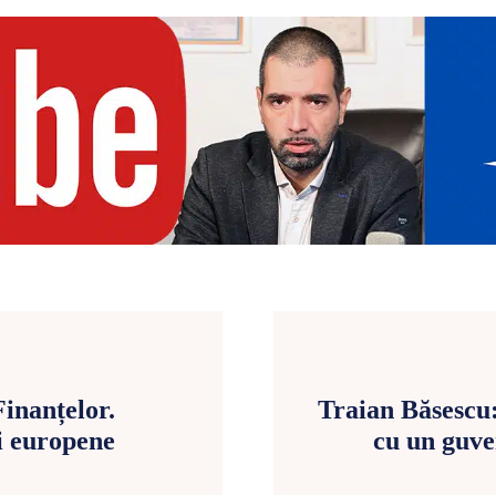
inanțelor.
Traian Băsescu
i europene
cu un guve