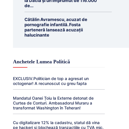
la Dacia și un împrumut de 116.000
de...
Cătălin Avramescu, acuzat de
pornografie infantilă. Fosta
parteneră lansează acuzații
halucinante
Anchetele Lumea Politică
EXCLUSIV.Politician de top a agresat un
octogenar! A recunoscut cu greu fapta
Mandatul Oanei Țoiu la Externe detonat de
Curtea de Conturi. Ambasadorul Muraru a
transformat Washington în Teheran!
Cu digitalizare 12% la cadastru, statul dă vina
pe hackeri și blochează tranzacțiile cu TVA mic.