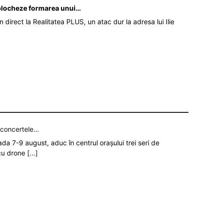
ă blocheze formarea unui…
în direct la Realitatea PLUS, un atac dur la adresa lui Ilie
p concertele…
oada 7-9 august, aduc în centrul orașului trei seri de
 cu drone
[...]