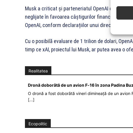
Musk a criticat și parteneriatul OpenAI cu Microso
neglijate în favoarea câștigurilor financiare. Micro
OpenAI, conform declarațiilor unui director al com
Cu o posibilă evaluare de 1 trilion de dolari, OpenA
timp ce xAI, proiectul lui Musk, ar putea avea o of
Realitatea
Dronă doborâtă de un avion F‑16 în zona Padina Bu
O dronă a fost doborâtă vineri dimineață de un avion F
[...]
Ecopolitic