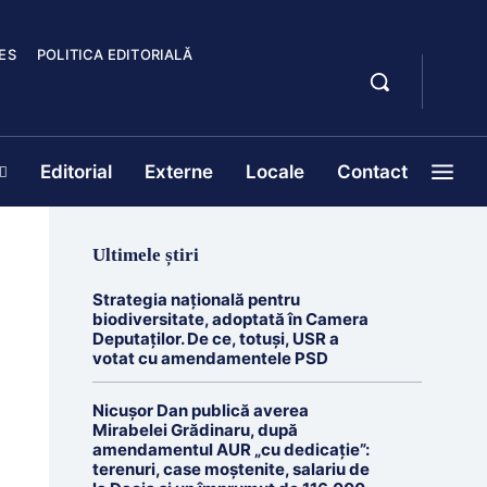
ES
POLITICA EDITORIALĂ
Editorial
Externe
Locale
Contact
Ultimele știri
Strategia națională pentru
biodiversitate, adoptată în Camera
Deputaților. De ce, totuși, USR a
votat cu amendamentele PSD
Nicușor Dan publică averea
Mirabelei Grădinaru, după
amendamentul AUR „cu dedicație”:
terenuri, case moștenite, salariu de