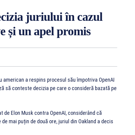
izia juriului în cazul
e și un apel promis
u american a respins procesul său împotriva OpenAI
ză să conteste decizia pe care o consideră bazată pe
tat de Elon Musk contra OpenAI, considerând că
 de mai puțin de două ore, juriul din Oakland a decis