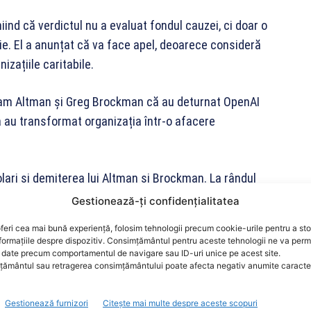
iind că verdictul nu a evaluat fondul cauzei, ci doar o
e. El a anunțat că va face apel, deoarece consideră
zațiile caritabile.
 Sam Altman și Greg Brockman că au deturnat OpenAI
a au transformat organizația într-o afacere
lari și demiterea lui Altman și Brockman. La rândul
i financiare și că a întârziat să susțină că
Gestionează-ți confidențialitatea
feri cea mai bună experiență, folosim tehnologii precum cookie-urile pentru a st
formațiile despre dispozitiv. Consimțământul pentru aceste tehnologii ne va perm
zbateri intense, în care credibilitatea lui Musk și a lui
date precum comportamentul de navigare sau ID-uri unice pe acest site.
ământul sau retragerea consimțământului poate afecta negativ anumite caracteri
nne Gonzalez Rogers a susținut concluzia juriului,
e este o chestiune de fapt.
Gestionează furnizori
Citește mai multe despre aceste scopuri