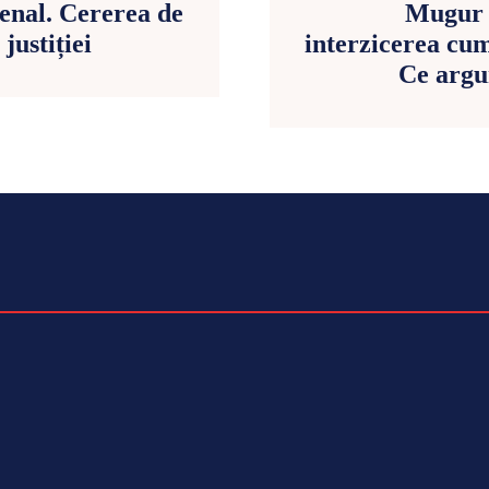
enal. Cererea de
Mugur I
justiției
interzicerea cumu
Ce argu