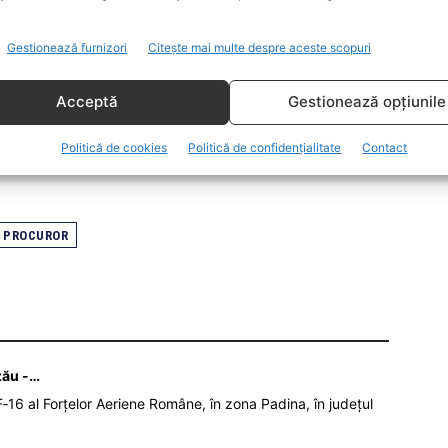
copilaşii dvs.. Aceasta este activitatea de
V.
Gestionează furnizori
Citește mai multe despre aceste scopuri
i, o pensie mare, „raportat la pensia medie”.
Acceptă
Gestionează opțiunile
că jurisprudenţa CCR e „clară în favoarea
Politică de cookies
Politică de confidențialitate
Contact
PROCUROR
zău -…
‑16 al Forțelor Aeriene Române, în zona Padina, în județul