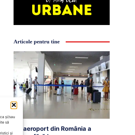
Articole pentru tine
oca și/sau
ite să
Un aeroport din România a
stici și