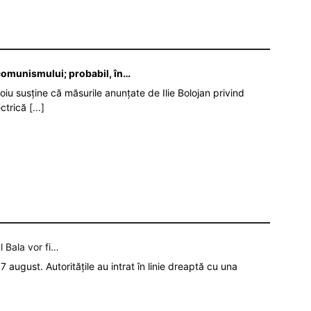
 comunismului; probabil, în…
oiu susține că măsurile anunțate de Ilie Bolojan privind
ectrică
[...]
l Bala vor fi…
7 august. Autoritățile au intrat în linie dreaptă cu una