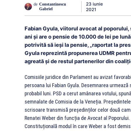
23 iunie
de
Constantinescu
2021
Gabriel
Fabian Gyula, viitorul avocat al poporului,
ani și are o pensie de 10.000 de lei pe lună
potrivită să ieși la pensie, „raportat la pr
Gyula reprezintă propunerea UDMR pentru 
agreată și de restul partenerilor din coali
Comisiile juridice din Parlament au avizat favorabi
persoana lui Fabian Gyula. Desemnarea urmează să 
probabil luni. PSD a cerut amânarea votului, spunâ
semnalate de Comisia de la Veneția. Președintele C
scrisoare transmisă președinților celor două came
Renatei Weber din funcția de Avocat al Poporului. 
Constituțională modul în care Weber a fost demis