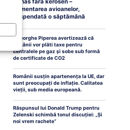
rămas fără kerosen –
Alimentarea avioanelor,
suspendată o săptămână
Gheorghe Piperea avertizează că
românii vor plăti taxe pentru
centralele pe gaz și sobe sub formă
de certificate de CO2
Românii susțin apartenența la UE, dar
sunt preocupați de inflație. Calitatea
vieții, sub media europeană.
Răspunsul lui Donald Trump pentru
Zelenski schimbă tonul discuției: „Și
noi vrem rachete”