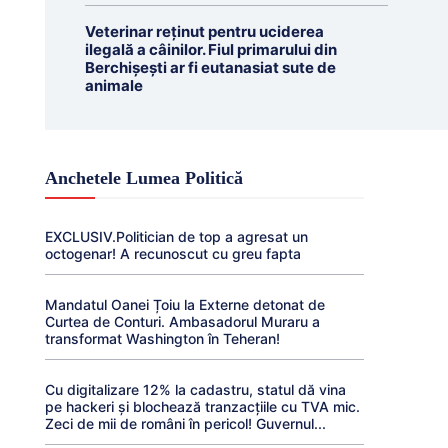
Veterinar reținut pentru uciderea
ilegală a câinilor. Fiul primarului din
Berchișești ar fi eutanasiat sute de
animale
Anchetele Lumea Politică
EXCLUSIV.Politician de top a agresat un
octogenar! A recunoscut cu greu fapta
Mandatul Oanei Țoiu la Externe detonat de
Curtea de Conturi. Ambasadorul Muraru a
transformat Washington în Teheran!
Cu digitalizare 12% la cadastru, statul dă vina
pe hackeri și blochează tranzacțiile cu TVA mic.
Zeci de mii de români în pericol! Guvernul...