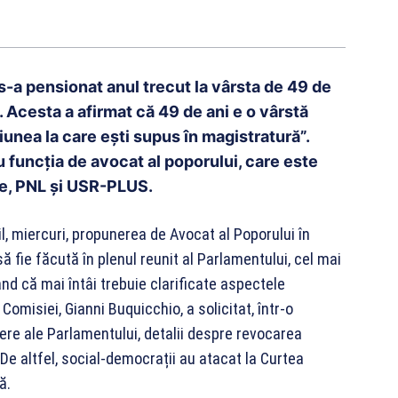
 s-a pensionat anul trecut la vârsta de 49 de
. Acesta a afirmat că 49 de ani e o vârstă
esiunea la care eşti supus în magistratură”.
funcția de avocat al poporului, care este
ție, PNL și USR-PLUS.
l, miercuri, propunerea de Avocat al Poporului în
fie făcută în plenul reunit al Parlamentului, cel mai
nd că mai întâi trebuie clarificate aspectele
omisiei, Gianni Buquicchio, a solicitat, într-o
re ale Parlamentului, detalii despre revocarea
De altfel, social-democrații au atacat la Curtea
ă.