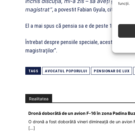
închis discuţia, mi-a zis – să aveţi grijă de 
funcții.
magistrat”
, a povestit Fabian Gyula, citat de B1T
El a mai spus că pensia sa e de peste 10.000 de le
Întrebat despre pensiile speciale, acesta a spus 
magistraţilor”.
TAGS
AVOCATUL POPORULUI
PENSIONAR DE LUX
Realitatea
Dronă doborâtă de un avion F‑16 în zona Padina Bu
O dronă a fost doborâtă vineri dimineață de un avion F
[...]