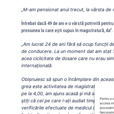
„M-am pensionat anul trecut, la vârsta de 
Întrebat dacă 49 de ani e o vârstă potrivită pentru
presiunea la care eşti supus în magistratură, da”.
„Am lucrat 24 de ani fără să ocup funcţii 
de conducere. La un moment dat am stat 15
acea ciclicitate de dosare care nu erau s
internaţională.
Obişnuiesc să spun o întâmplare din aceast
grea este activitatea de magistrat. Lucram 
pe la 4,00, am ajuns acasă şi mă sună pe tel
Pentru a o
ştiţi că cel pe care l-aţi audiat timp de dou
accesa in
verificările efectuate de medicul de la ares
procesăm 
Neconsimț