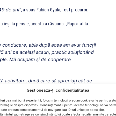
49 de ani”
, a spus Fabian Gyula, fost procuror.
 a ieşi la pensie, acesta a răspuns: „Raportat la
de conducere, abia după acea am avut funcţii
 ani pe acelaşi scaun, practic soluţionând
imple. Mă ocupam şi de cooperare
ă activitate, după care să apreciaţi cât de
la Parchetul tribunalului când într-o noapte,
Gestionează-ți confidențialitatea
efonul fix şeful arestului. Atât mi-a spus – să
feri cea mai bună experiență, folosim tehnologii precum cookie-urile pentru a st
ă ore şi jumătate în cursul acestei nopţi, la
formațiile despre dispozitiv. Consimțământul pentru aceste tehnologii ne va perm
t s-a dovedit a fi purtător de TBC activ. A
date precum comportamentul de navigare sau ID-uri unice pe acest site.
ământul sau retragerea consimțământului poate afecta negativ anumite caracteri