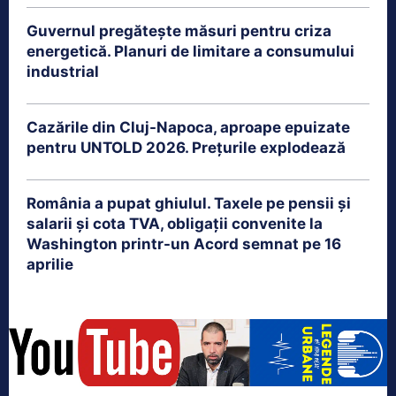
Guvernul pregătește măsuri pentru criza
energetică. Planuri de limitare a consumului
industrial
Cazările din Cluj-Napoca, aproape epuizate
pentru UNTOLD 2026. Prețurile explodează
România a pupat ghiulul. Taxele pe pensii și
salarii și cota TVA, obligații convenite la
Washington printr-un Acord semnat pe 16
aprilie