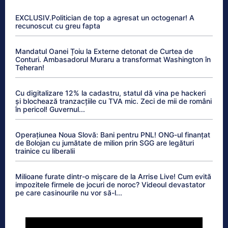
EXCLUSIV.Politician de top a agresat un octogenar! A
recunoscut cu greu fapta
Mandatul Oanei Țoiu la Externe detonat de Curtea de
Conturi. Ambasadorul Muraru a transformat Washington în
Teheran!
Cu digitalizare 12% la cadastru, statul dă vina pe hackeri
și blochează tranzacțiile cu TVA mic. Zeci de mii de români
în pericol! Guvernul...
Operațiunea Noua Slovă: Bani pentru PNL! ONG-ul finanțat
de Bolojan cu jumătate de milion prin SGG are legături
trainice cu liberalii
Milioane furate dintr-o mișcare de la Arrise Live! Cum evită
impozitele firmele de jocuri de noroc? Videoul devastator
pe care casinourile nu vor să-l...