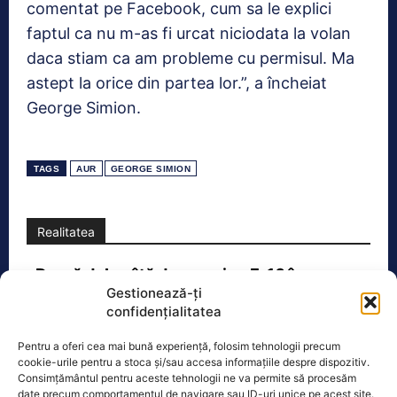
comentat pe Facebook, cum sa le explici
faptul ca nu m-as fi urcat niciodata la volan
daca stiam ca am probleme cu permisul. Ma
astept la orice din partea lor.”, a încheiat
George Simion.
TAGS
AUR
GEORGE SIMION
Realitatea
Dronă doborâtă de un avion F‑16 în zona
Gestionează-ți
Padina Buzău -…
confidențialitatea
O dronă a fost doborâtă vineri dimineață de un avion
F‑16 al Forțelor Aeriene Române, în zona Padina, în
Pentru a oferi cea mai bună experiență, folosim tehnologii precum
județul
[...]
cookie-urile pentru a stoca și/sau accesa informațiile despre dispozitiv.
Consimțământul pentru aceste tehnologii ne va permite să procesăm
date precum comportamentul de navigare sau ID-uri unice pe acest site.