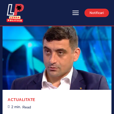
Notificari
ACTUALITATE
2
min.
Read