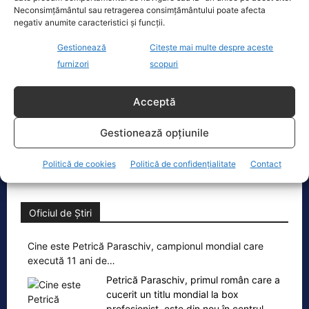
Neconsimțământul sau retragerea consimțământului poate afecta
negativ anumite caracteristici și funcții.
Ecopolitic
Gestionează
Citește mai multe despre aceste
Bolojan dă undă verde Transelectrica să
furnizori
scopuri
taie curentul companiilor, în contextul…
Ilie Bolojan a transmis astăzi că va da
Acceptă
undă verde Transelectrica să taie
curentul companiilor, în contextul
Gestionează opțiunile
actualei crize energetice
[...]
Politică de cookies
Politică de confidențialitate
Contact
Oficiul de Știri
Cine este Petrică Paraschiv, campionul mondial care
execută 11 ani de…
Petrică Paraschiv, primul român care a
cucerit un titlu mondial la box
profesionist, este din nou în centrul