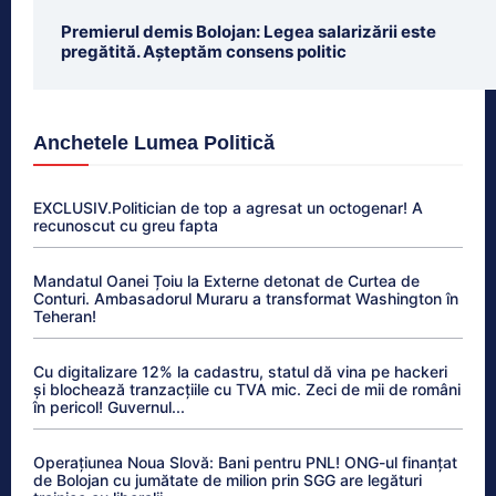
Premierul demis Bolojan: Legea salarizării este
pregătită. Așteptăm consens politic
Anchetele Lumea Politică
EXCLUSIV.Politician de top a agresat un octogenar! A
recunoscut cu greu fapta
Mandatul Oanei Țoiu la Externe detonat de Curtea de
Conturi. Ambasadorul Muraru a transformat Washington în
Teheran!
Cu digitalizare 12% la cadastru, statul dă vina pe hackeri
și blochează tranzacțiile cu TVA mic. Zeci de mii de români
în pericol! Guvernul...
Operațiunea Noua Slovă: Bani pentru PNL! ONG-ul finanțat
de Bolojan cu jumătate de milion prin SGG are legături