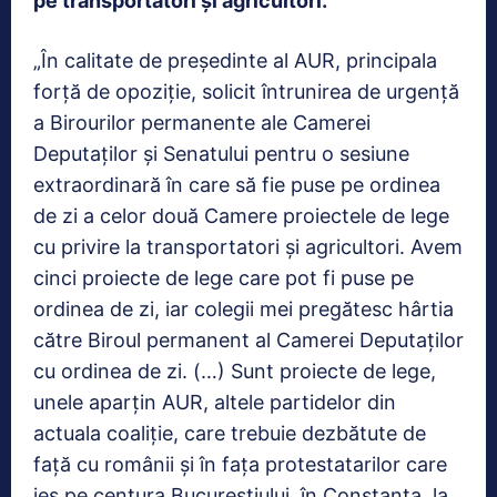
pe transportatori şi agricultori.
„În calitate de preşedinte al AUR, principala
forţă de opoziţie, solicit întrunirea de urgenţă
a Birourilor permanente ale Camerei
Deputaţilor şi Senatului pentru o sesiune
extraordinară în care să fie puse pe ordinea
de zi a celor două Camere proiectele de lege
cu privire la transportatori şi agricultori. Avem
cinci proiecte de lege care pot fi puse pe
ordinea de zi, iar colegii mei pregătesc hârtia
către Biroul permanent al Camerei Deputaţilor
cu ordinea de zi. (…) Sunt proiecte de lege,
unele aparţin AUR, altele partidelor din
actuala coaliţie, care trebuie dezbătute de
faţă cu românii şi în faţa protestatarilor care
ies pe centura Bucureştiului, în Constanţa, la