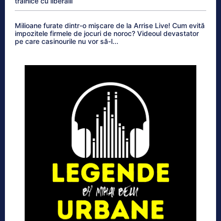
trainice cu liberalii
Milioane furate dintr-o mișcare de la Arrise Live! Cum evită
impozitele firmele de jocuri de noroc? Videoul devastator
pe care casinourile nu vor să-l...