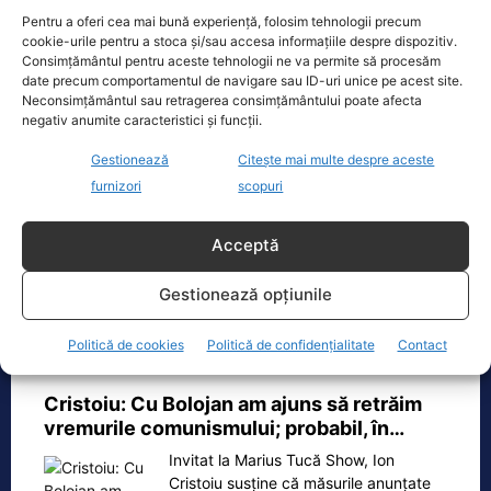
Pentru a oferi cea mai bună experiență, folosim tehnologii precum
TAGS
AUR
GEORGE SIMION
cookie-urile pentru a stoca și/sau accesa informațiile despre dispozitiv.
Consimțământul pentru aceste tehnologii ne va permite să procesăm
date precum comportamentul de navigare sau ID-uri unice pe acest site.
Neconsimțământul sau retragerea consimțământului poate afecta
Realitatea
negativ anumite caracteristici și funcții.
Dronă doborâtă de un avion F‑16 în zona
Gestionează
Citește mai multe despre aceste
Padina Buzău -…
furnizori
scopuri
O dronă a fost doborâtă vineri dimineață de un avion
F‑16 al Forțelor Aeriene Române, în zona Padina, în
Acceptă
județul
[...]
Gestionează opțiunile
Politică de cookies
Politică de confidențialitate
Contact
Ecopolitic
Cristoiu: Cu Bolojan am ajuns să retrăim
vremurile comunismului; probabil, în…
Invitat la Marius Tucă Show, Ion
Cristoiu susține că măsurile anunțate