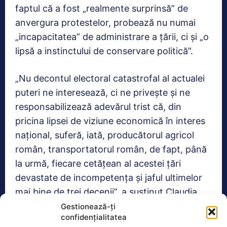
faptul că a fost „realmente surprinsă” de
anvergura protestelor, probează nu numai
„incapacitatea” de administrare a ţării, ci şi „o
lipsă a instinctului de conservare politică”.
„Nu decontul electoral catastrofal al actualei
puteri ne interesează, ci ne priveşte şi ne
responsabilizează adevărul trist că, din
pricina lipsei de viziune economică în interes
naţional, suferă, iată, producătorul agricol
român, transportatorul român, de fapt, până
la urmă, fiecare cetăţean al acestei ţări
devastate de incompetenţa şi jaful ultimelor
mai bine de trei decenii”, a susţinut Claudia
Târziu.
Gestionează-ți
confidențialitatea