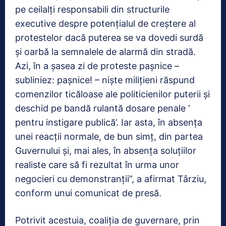
pe ceilalţi responsabili din structurile
executive despre potenţialul de creştere al
protestelor dacă puterea se va dovedi surdă
şi oarbă la semnalele de alarmă din stradă.
Azi, în a şasea zi de proteste paşnice –
subliniez: paşnice! – nişte miliţieni răspund
comenzilor ticăloase ale politicienilor puterii şi
deschid pe bandă rulantă dosare penale ‘
pentru instigare publică’. Iar asta, în absenţa
unei reacţii normale, de bun simţ, din partea
Guvernului şi, mai ales, în absenţa soluţiilor
realiste care să fi rezultat în urma unor
negocieri cu demonstranţii”, a afirmat Târziu,
conform unui comunicat de presă.
Potrivit acestuia, coaliţia de guvernare, prin