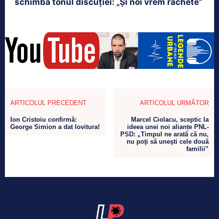
schimbă tonul discuției: „Și noi vrem rachete”
ARTICOLUL PRECEDENT
ARTICOLUL URMĂTOR
Ion Cristoiu confirmă:
Marcel Ciolacu, sceptic la
George Simion a dat lovitura!
ideea unei noi alianțe PNL-
PSD: „Timpul ne arată că nu,
nu poţi să uneşti cele două
familii”