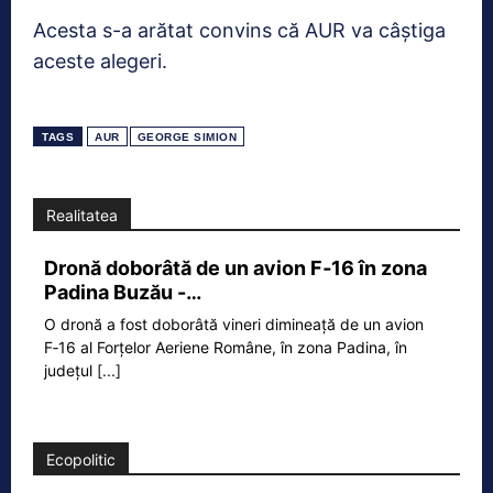
Acesta s-a arătat convins că AUR va câştiga
aceste alegeri.
TAGS
AUR
GEORGE SIMION
Realitatea
Dronă doborâtă de un avion F‑16 în zona
Padina Buzău -…
O dronă a fost doborâtă vineri dimineață de un avion
F‑16 al Forțelor Aeriene Române, în zona Padina, în
județul
[...]
Ecopolitic