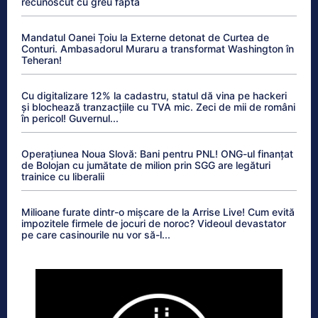
recunoscut cu greu fapta
Mandatul Oanei Țoiu la Externe detonat de Curtea de
Conturi. Ambasadorul Muraru a transformat Washington în
Teheran!
Cu digitalizare 12% la cadastru, statul dă vina pe hackeri
și blochează tranzacțiile cu TVA mic. Zeci de mii de români
în pericol! Guvernul...
Operațiunea Noua Slovă: Bani pentru PNL! ONG-ul finanțat
de Bolojan cu jumătate de milion prin SGG are legături
trainice cu liberalii
Milioane furate dintr-o mișcare de la Arrise Live! Cum evită
impozitele firmele de jocuri de noroc? Videoul devastator
pe care casinourile nu vor să-l...