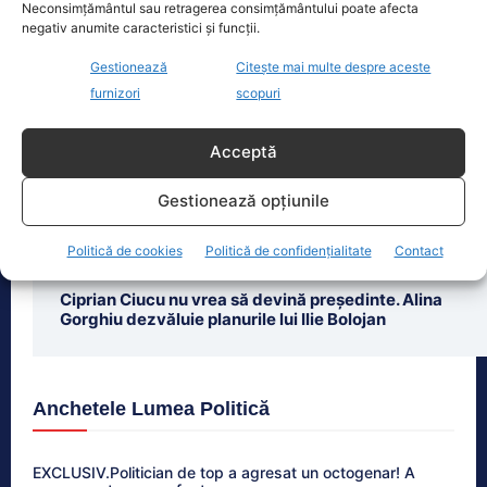
Neconsimțământul sau retragerea consimțământului poate afecta
negativ anumite caracteristici și funcții.
Gestionează
Citește mai multe despre aceste
Ultimele știri
furnizori
scopuri
Funeriu critică dur liderii politici. Iohannis și Bolojan,
Acceptă
ținte principale
Gestionează opțiunile
Selecție pentru conducerile companiilor de
transport. Ministerul Transporturilor caută
profesioniști
Politică de cookies
Politică de confidențialitate
Contact
Ciprian Ciucu nu vrea să devină președinte. Alina
Gorghiu dezvăluie planurile lui Ilie Bolojan
Anchetele Lumea Politică
EXCLUSIV.Politician de top a agresat un octogenar! A