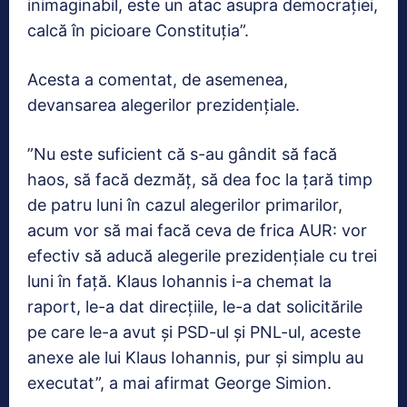
inimaginabil, este un atac asupra democraţiei,
calcă în picioare Constituţia”.
Acesta a comentat, de asemenea,
devansarea alegerilor prezidenţiale.
”Nu este suficient că s-au gândit să facă
haos, să facă dezmăţ, să dea foc la ţară timp
de patru luni în cazul alegerilor primarilor,
acum vor să mai facă ceva de frica AUR: vor
efectiv să aducă alegerile prezidenţiale cu trei
luni în faţă. Klaus Iohannis i-a chemat la
raport, le-a dat direcţiile, le-a dat solicitările
pe care le-a avut şi PSD-ul şi PNL-ul, aceste
anexe ale lui Klaus Iohannis, pur şi simplu au
executat”, a mai afirmat George Simion.