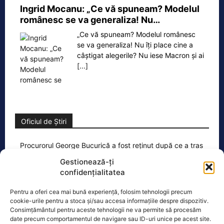
Ingrid Mocanu: „Ce vă spuneam? Modelul
românesc se va generaliza! Nu…
„Ce vă spuneam? Modelul românesc
se va generaliza! Nu îți place cine a
câștigat alegerile? Nu iese Macron și ai
[...]
Oficiul de Știri
Procurorul George Bucurică a fost reținut după ce a tras
cu…
Gestionează-ți
Procurorul George Bucurică, de la
confidențialitatea
Parchetul de pe lângă Tribunalul
Caraș-Severin, a fost reținut pentru 24
Pentru a oferi cea mai bună experiență, folosim tehnologii precum
cookie-urile pentru a stoca și/sau accesa informațiile despre dispozitiv.
de ore după un
[...]
Consimțământul pentru aceste tehnologii ne va permite să procesăm
date precum comportamentul de navigare sau ID-uri unice pe acest site.