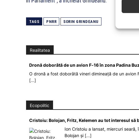
în Parlament”, a încheiat Grindeanu.
TAGS
PNRR
SORIN GRINDEANU
Realitatea
Dronă doborâtă de un avion F‑16 în zona Padina Bu
O dronă a fost doborâtă vineri dimineață de un avion F
[...]
Ecopolitic
Cristoiu: Bolojan, Fritz, Kelemen au tot interesul s
Ion Cristoiu a lansat, miercuri seară, 
Bolojan și
[...]