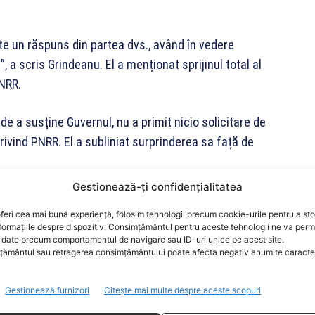
ate un răspuns din partea dvs., având în vedere
a scris Grindeanu. El a menționat sprijinul total al
NRR.
de a susține Guvernul, nu a primit nicio solicitare de
privind PNRR. El a subliniat surprinderea sa față de
Gestionează-ți confidențialitatea
 este coordonatorul național al PNRR, nu a transmis
feri cea mai bună experiență, folosim tehnologii precum cookie-urile pentru a st
 a cerut ca această listă să fie transmisă cât mai
formațiile despre dispozitiv. Consimțământul pentru aceste tehnologii ne va perm
date precum comportamentul de navigare sau ID-uri unice pe acest site.
ământul sau retragerea consimțământului poate afecta negativ anumite caracteri
ntele României și al cooperării loiale între Guvern și
Gestionează furnizori
Citește mai multe despre aceste scopuri
 lista cu proiectele legislative care trebuie aprobate