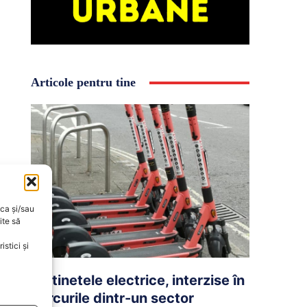
Articole pentru tine
oca și/sau
ite să
stici și
Trotinetele electrice, interzise în
parcurile dintr-un sector