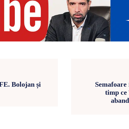
E. Bolojan și
Semafoare i
timp ce
abando