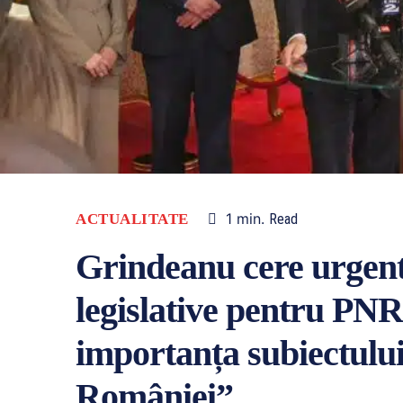
1
min.
ACTUALITATE
Read
Grindeanu cere urgent 
legislative pentru PN
importanța subiectulu
României”