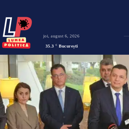
joi, august 6, 2026
35.3
C
București