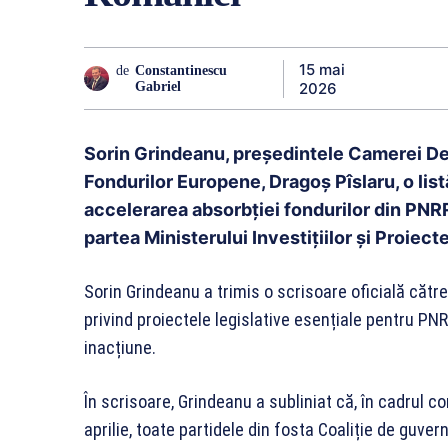
15 mai
de
Constantinescu
2026
Gabriel
Sorin Grindeanu, președintele Camerei Deput
Fondurilor Europene, Dragoș Pîslaru, o lis
accelerarea absorbției fondurilor din PNR
partea Ministerului Investițiilor și Proiec
Sorin Grindeanu a trimis o scrisoare oficială cătr
privind proiectele legislative esențiale pentru P
inacțiune.
În scrisoare, Grindeanu a subliniat că, în cadrul con
aprilie, toate partidele din fosta Coaliție de guve