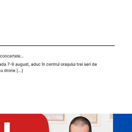
p concertele…
oada 7-9 august, aduc în centrul orașului trei seri de
 cu drone
[...]