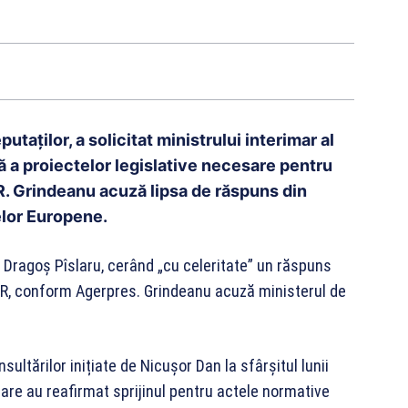
aților, a solicitat ministrului interimar al
tă a proiectelor legislative necesare pentru
R. Grindeanu acuză lipsa de răspuns din
telor Europene.
e Dragoș Pîslaru, cerând „cu celeritate” un răspuns
NRR, conform Agerpres. Grindeanu acuză ministerul de
sultărilor inițiate de Nicușor Dan la sfârșitul lunii
rnare au reafirmat sprijinul pentru actele normative