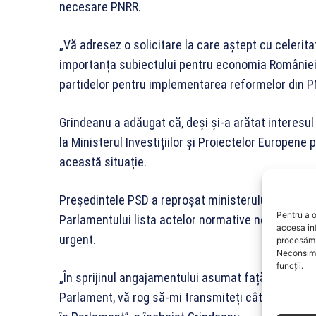
necesare PNRR.
„Vă adresez o solicitare la care aștept cu celerit
importanța subiectului pentru economia României”, 
partidelor pentru implementarea reformelor din P
Grindeanu a adăugat că, deși și-a arătat interesul 
la Ministerul Investițiilor și Proiectelor Europene 
această situație.
Președintele PSD a reproșat ministerului că, deși
Pentru a o
Parlamentului lista actelor normative necesare. El
accesa in
urgent.
procesăm 
Neconsimț
funcții.
„În sprijinul angajamentului asumat față de președi
Parlament, vă rog să-mi transmiteți cât mai urgent