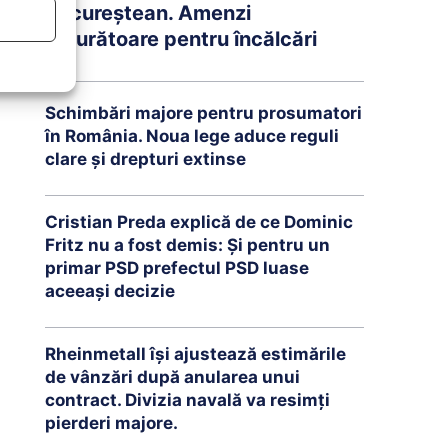
bucureștean. Amenzi
usturătoare pentru încălcări
Schimbări majore pentru prosumatori
în România. Noua lege aduce reguli
clare și drepturi extinse
Cristian Preda explică de ce Dominic
Fritz nu a fost demis: Și pentru un
primar PSD prefectul PSD luase
aceeași decizie
Rheinmetall își ajustează estimările
de vânzări după anularea unui
contract. Divizia navală va resimți
pierderi majore.