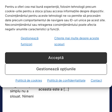
În legătură cu explozia produsă pe
Pentru a oferi cea mai bună experiență, folosim tehnologii precum
teritoriul Bulgariei, în ziua de 8 august,
cookie-urile pentru a stoca și/sau accesa informațiile despre dispozitiv.
Consimțământul pentru aceste tehnologii ne va permite să procesăm
în jurul orei 08.20, în proximitatea
date precum comportamentul de navigare sau ID-uri unice pe acest site.
frontierei
[...]
Neconsimțământul sau retragerea consimțământului poate afecta
negativ anumite caracteristici și funcții.
Gestionează
Citește mai multe despre aceste
furnizori
scopuri
Oficiul de Știri
Acceptă
Fenomen neobișnuit în Anglia: Pur și simplu nu a plouat.
Nimeni…
Gestionează opțiunile
Potrivit Agenției de Mediu din Marea
Britanie, doar 20% din Anglia are
Politică de cookies
Politică de confidențialitate
Contact
nivelurile obișnuite ale apei, iar
aceasta este a
[...]