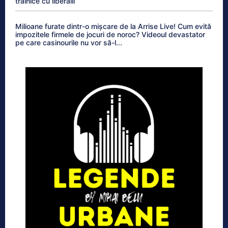
trainice cu liberalii
Milioane furate dintr-o mișcare de la Arrise Live! Cum evită
impozitele firmele de jocuri de noroc? Videoul devastator
pe care casinourile nu vor să-l...