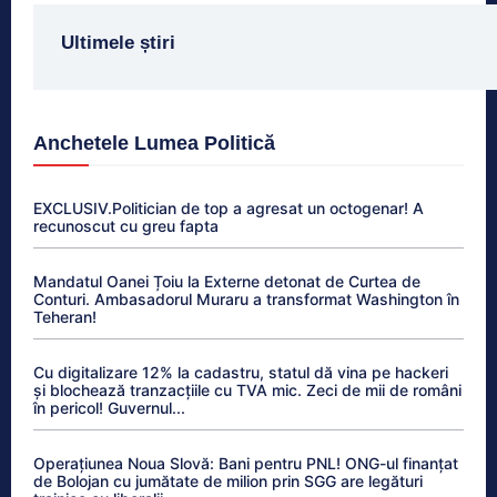
Ultimele știri
Anchetele Lumea Politică
EXCLUSIV.Politician de top a agresat un octogenar! A
recunoscut cu greu fapta
Mandatul Oanei Țoiu la Externe detonat de Curtea de
Conturi. Ambasadorul Muraru a transformat Washington în
Teheran!
Cu digitalizare 12% la cadastru, statul dă vina pe hackeri
și blochează tranzacțiile cu TVA mic. Zeci de mii de români
în pericol! Guvernul...
Operațiunea Noua Slovă: Bani pentru PNL! ONG-ul finanțat
de Bolojan cu jumătate de milion prin SGG are legături