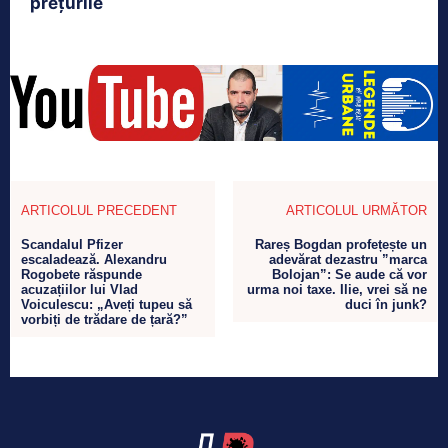
prețurile
ARTICOLUL PRECEDENT
ARTICOLUL URMĂTOR
Scandalul Pfizer
Rareș Bogdan profețește un
escaladează. Alexandru
adevărat dezastru ”marca
Rogobete răspunde
Bolojan”: Se aude că vor
acuzațiilor lui Vlad
urma noi taxe. Ilie, vrei să ne
Voiculescu: „Aveți tupeu să
duci în junk?
vorbiți de trădare de țară?”