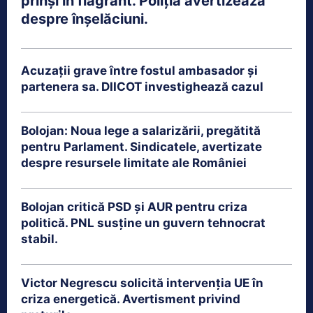
prinși în flagrant. Poliția avertizează
despre înșelăciuni.
Acuzații grave între fostul ambasador și
partenera sa. DIICOT investighează cazul
Bolojan: Noua lege a salarizării, pregătită
pentru Parlament. Sindicatele, avertizate
despre resursele limitate ale României
Bolojan critică PSD și AUR pentru criza
politică. PNL susține un guvern tehnocrat
stabil.
Victor Negrescu solicită intervenția UE în
criza energetică. Avertisment privind