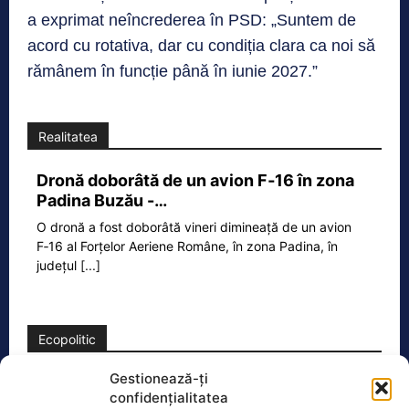
a exprimat neîncrederea în PSD: „Suntem de
acord cu rotativa, dar cu condiția clara ca noi să
rămânem în funcție până în iunie 2027.”
Realitatea
Dronă doborâtă de un avion F‑16 în zona
Padina Buzău -…
O dronă a fost doborâtă vineri dimineață de un avion
F‑16 al Forțelor Aeriene Române, în zona Padina, în
județul
[...]
Ecopolitic
Gestionează-ți
Dronă explodată în Bulgaria: Sistemele de
confidențialitatea
supraveghere radar ale MApN nu…