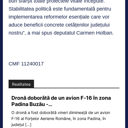
bun sfârșit toate proiectele vitale începute.
Stabilitatea politică este fundamentală pentru
implementarea reformelor esențiale care vor
aduce beneficii concrete cetățenilor județului
nostru”, a mai spus deputatul Carmen Holban.
CMF 11240017
Realitatea
Dronă doborâtă de un avion F‑16 în zona
Padina Buzău -…
O dronă a fost doborâtă vineri dimineață de un avion
F‑16 al Forțelor Aeriene Române, în zona Padina, în
județul
[...]