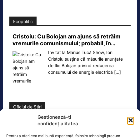
Ecopolitic
Cristoiu: Cu Bolojan am ajuns să retrăim
vremurile comunismului; probabil, în…
Invitat la Marius Tucă Show, Ion
Cristoiu susține că măsurile anunțate
de Ilie Bolojan privind reducerea
consumului de energie electrică
[...]
Oficiul de Știri
Gestionează-ți
Cele 4 barje pentru redirecționarea Dunării către brațul
confidențialitatea
Bala vor fi…
Pentru a oferi cea mai bună experiență, folosim tehnologii precum
Cele 4 barje vor fi scufundate vineri, 7