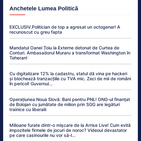
Anchetele Lumea Politică
EXCLUSIV.Politician de top a agresat un octogenar! A
recunoscut cu greu fapta
Mandatul Oanei Țoiu la Externe detonat de Curtea de
Conturi. Ambasadorul Muraru a transformat Washington în
Teheran!
Cu digitalizare 12% la cadastru, statul dă vina pe hackeri
și blochează tranzacțiile cu TVA mic. Zeci de mii de români
în pericol! Guvernul...
Operațiunea Noua Slovă: Bani pentru PNL! ONG-ul finanțat
de Bolojan cu jumătate de milion prin SGG are legături
trainice cu liberalii
Milioane furate dintr-o mișcare de la Arrise Live! Cum evită
impozitele firmele de jocuri de noroc? Videoul devastator
pe care casinourile nu vor să-l...