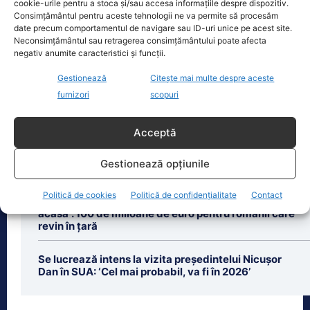
cookie-urile pentru a stoca și/sau accesa informațiile despre dispozitiv.
august. Autoritățile au intrat în linie
Consimțământul pentru aceste tehnologii ne va permite să procesăm
dreaptă cu una dintre cele mai
[...]
date precum comportamentul de navigare sau ID-uri unice pe acest site.
Neconsimțământul sau retragerea consimțământului poate afecta
negativ anumite caracteristici și funcții.
Gestionează
Citește mai multe despre aceste
furnizori
scopuri
Ultimele știri
Acceptă
Cât de departe e România de adoptarea euro.
Gestionează opțiunile
Avertismentele profesorului Cristian Păun
Politică de cookies
Politică de confidențialitate
Contact
Guvernul lansează programul „Diaspora investește
acasă”. 100 de milioane de euro pentru românii care
revin în țară
Se lucrează intens la vizita președintelui Nicușor
Dan în SUA: ‘Cel mai probabil, va fi în 2026’