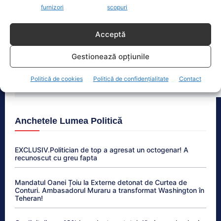
partenerei, după ce Nicușor Dan a făcut asta. „Am
furnizori
scopuri
respectat întotdeauna legea”
Acceptă
Legea integrității trece de Parlament. Dominic Fritz
reacționează dur pe Facebook
Gestionează opțiunile
Răspunsul lui Donald Trump pentru Zelenski schimbă
Politică de cookies
Politică de confidențialitate
Contact
tonul discuției: „Și noi vrem rachete”
Anchetele Lumea Politică
EXCLUSIV.Politician de top a agresat un octogenar! A
recunoscut cu greu fapta
Mandatul Oanei Țoiu la Externe detonat de Curtea de
Conturi. Ambasadorul Muraru a transformat Washington în
Teheran!