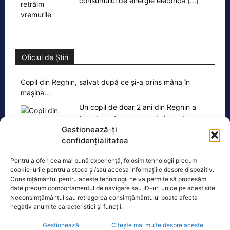
consumului de energie electrică
[...]
Oficiul de Știri
Copil din Reghin, salvat după ce și-a prins mâna în
mașina…
Un copil de doar 2 ani din Reghin a
trecut printr-un moment dramatic,
vineri, după ce și-a prins mâna
Gestionează-ți
dreaptă
[...]
confidențialitatea
Pentru a oferi cea mai bună experiență, folosim tehnologii precum
cookie-urile pentru a stoca și/sau accesa informațiile despre dispozitiv.
Consimțământul pentru aceste tehnologii ne va permite să procesăm
date precum comportamentul de navigare sau ID-uri unice pe acest site.
Neconsimțământul sau retragerea consimțământului poate afecta
Ultimele știri
negativ anumite caracteristici și funcții.
Gestionează
Citește mai multe despre aceste
Bolojan ezită să publice declarația de avere a