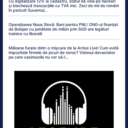
Cu digitalizare 12% la cadastru, statul dă vina pe hackeri
și blochează tranzacțiile cu TVA mic. Zeci de mii de români
în pericol! Guvernul...
Operațiunea Noua Slovă: Bani pentru PNL! ONG-ul finanțat
de Bolojan cu jumătate de milion prin SGG are legături
trainice cu liberalii
Milioane furate dintr-o mișcare de la Arrise Live! Cum evită
impozitele firmele de jocuri de noroc? Videoul devastator
pe care casinourile nu vor să-l...