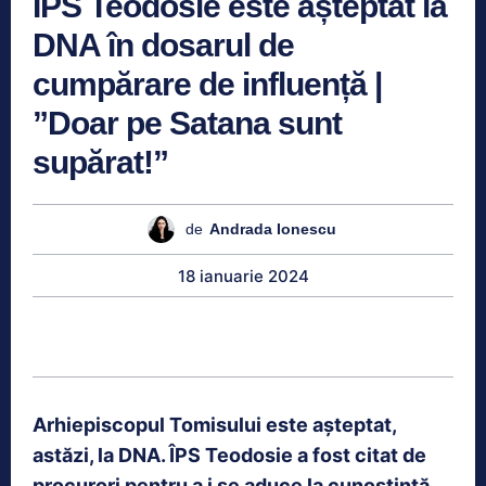
ÎPS Teodosie este așteptat la
DNA în dosarul de
cumpărare de influență |
”Doar pe Satana sunt
supărat!”
de
Andrada Ionescu
18 ianuarie 2024
Arhiepiscopul Tomisului este aşteptat,
astăzi, la DNA. ÎPS Teodosie a fost citat de
procurori pentru a i se aduce la cunoştinţă