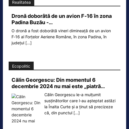
Realitatea
Dronă doborâtă de un avion F‑16 în zona
Padina Buzău -…
O dronă a fost doborâtă vineri dimineață de un avion
F‑16 al Forțelor Aeriene Române, în zona Padina, în
județul
[...]
Ecopolitic
Călin Georgescu: Din momentul 6
decembrie 2024 nu mai este „piatră…
Călin Georgescu le-a mulțumit
susținătorilor care l-au așteptat astăzi
la Înalta Curte și a ținut să precizeze
că, din punctul
[...]