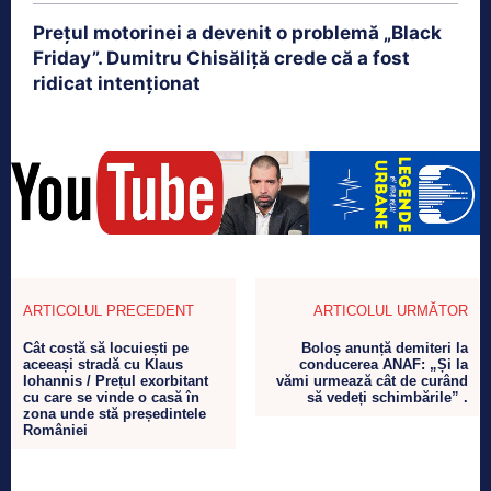
Prețul motorinei a devenit o problemă „Black
Friday”. Dumitru Chisăliță crede că a fost
ridicat intenționat
ARTICOLUL PRECEDENT
ARTICOLUL URMĂTOR
Cât costă să locuiești pe
Boloș anunță demiteri la
aceeași stradă cu Klaus
conducerea ANAF: „Și la
Iohannis / Prețul exorbitant
vămi urmează cât de curând
cu care se vinde o casă în
să vedeți schimbările” .
zona unde stă președintele
României