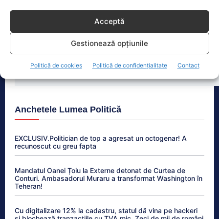
Camera Deputaților dezbate schimbări la Legea
decarbonizării. Dragoș Pîslaru se teme de blocarea
Acceptă
plăților
Gestionează opțiunile
Miruță sare în apărarea lui Fritz și îl atacă pe
Grindeanu: „Un om nu poate fi definit de o lege croită
Politică de cookies
Politică de confidențialitate
Contact
pentru a-l afecta”
Anchetele Lumea Politică
EXCLUSIV.Politician de top a agresat un octogenar! A
recunoscut cu greu fapta
Mandatul Oanei Țoiu la Externe detonat de Curtea de
Conturi. Ambasadorul Muraru a transformat Washington în
Teheran!
Cu digitalizare 12% la cadastru, statul dă vina pe hackeri
și blochează tranzacțiile cu TVA mic. Zeci de mii de români