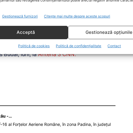
ământul sau retragerea consimțământului poate afecta negativ anumite caracteri
Gestionează furnizori
Citește mai multe despre aceste scopuri
a, nu cred că părinţii şi bunicii noştri merită
din start.
Acceptă
Gestionează opțiunile
 nu va fi niciodată o problemă cu plata
Politică de cookies
Politică de confidențialitate
Contact
 Budăi, luni, la
Antena 3 CNN.
zău -…
‑16 al Forțelor Aeriene Române, în zona Padina, în județul