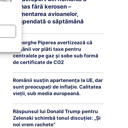
stici și
rămas fără kerosen –
Alimentarea avioanelor,
suspendată o săptămână
Gheorghe Piperea avertizează că
românii vor plăti taxe pentru
centralele pe gaz și sobe sub formă
de certificate de CO2
Românii susțin apartenența la UE, dar
sunt preocupați de inflație. Calitatea
vieții, sub media europeană.
Răspunsul lui Donald Trump pentru
Zelenski schimbă tonul discuției: „Și
noi vrem rachete”