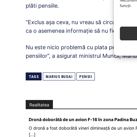
Neconsimț
plăti pensiile.
funcții.
“Exclus aşa ceva, nu vreau să circule aşa cev
ca o asemenea informaţie să nu fie exclusă 
Nu este nicio problemă cu plata pensiilor şi
pensiilor”, a asigurat ministrul Muncii, Marius
TAGS
MARIUS BUDAI
PENSII
Realitatea
Dronă doborâtă de un avion F‑16 în zona Padina Bu
O dronă a fost doborâtă vineri dimineață de un avion F
[...]