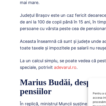
mai mare.
Județul Brașov este un caz fericit deoarec
de ani la 100 de copii până în 15 ani, în tim
persoane cu vârsta peste cea de pensionare 
Aceasta înseamnă că sunt și județe unde ac
toate taxele și impozitele pe salarii nu reuș
La un calcul simplu, se poate vedea că pest
speciale, potrivit
adevarul.ro
.
Marius Budăi, despre b
pensiilor
Pentru a o
accesa in
procesăm 
În replică, ministrul Muncii susţine că este