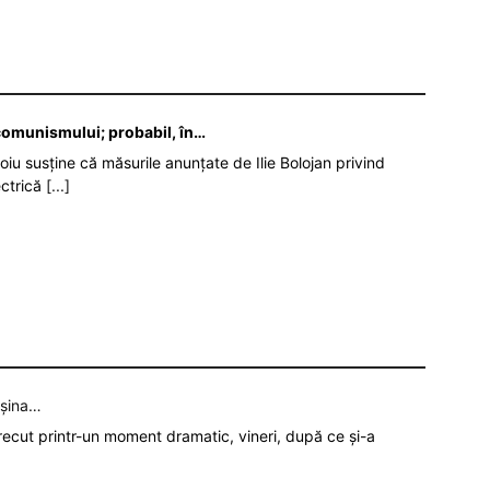
 comunismului; probabil, în…
oiu susține că măsurile anunțate de Ilie Bolojan privind
ectrică
[...]
așina…
recut printr-un moment dramatic, vineri, după ce și-a