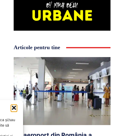
Articole pentru tine
oca și/sau
ite să
Un aeroport din România a