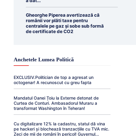
a dat...
Gheorghe Piperea avertizează că
românii vor plăti taxe pentru
centralele pe gaz și sobe sub formă
de certificate de CO2
Anchetele Lumea Politică
EXCLUSIV.Politician de top a agresat un
octogenar! A recunoscut cu greu fapta
Mandatul Oanei Țoiu la Externe detonat de
Curtea de Conturi. Ambasadorul Muraru a
transformat Washington în Teheran!
Cu digitalizare 12% la cadastru, statul dă vina
pe hackeri și blochează tranzacțiile cu TVA mic.
Zeci de mii de români în pericol! Guvernul...