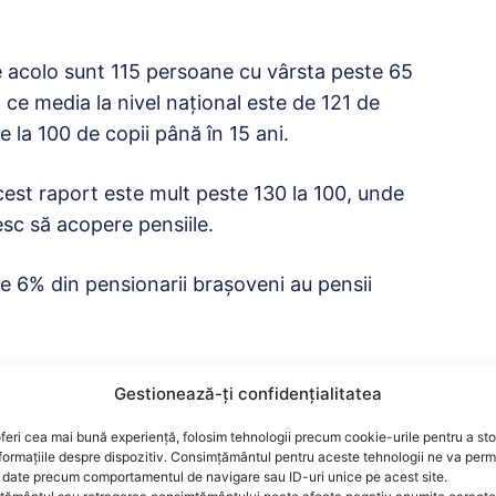
e acolo sunt 115 persoane cu vârsta peste 65
p ce media la nivel național este de 121 de
la 100 de copii până în 15 ani.
est raport este mult peste 130 la 100, unde
esc să acopere pensiile.
e 6% din pensionarii brașoveni au pensii
anii pentru plata
Gestionează-ți confidențialitatea
feri cea mai bună experiență, folosim tehnologii precum cookie-urile pentru a st
formațiile despre dispozitiv. Consimțământul pentru aceste tehnologii ne va perm
date precum comportamentul de navigare sau ID-uri unice pe acest site.
 exclusă o astfel de ipoteză, să nu se mai poată