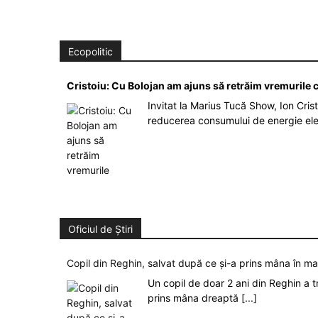
Ecopolitic
Cristoiu: Cu Bolojan am ajuns să retrăim vremurile
Invitat la Marius Tucă Show, Ion Crist
reducerea consumului de energie el
Oficiul de Știri
Copil din Reghin, salvat după ce și-a prins mâna în m
Un copil de doar 2 ani din Reghin a t
prins mâna dreaptă
[...]