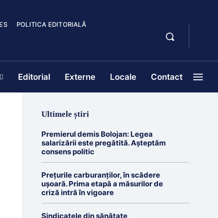
ES
POLITICA EDITORIALĂ
Editorial
Externe
Locale
Contact
Ultimele știri
Premierul demis Bolojan: Legea
salarizării este pregătită. Așteptăm
consens politic
Prețurile carburanților, în scădere
ușoară. Prima etapă a măsurilor de
criză intră în vigoare
Sindicatele din sănătate