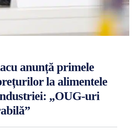
acu anunță primele
rețurilor la alimentele
 industriei: „OUG-uri
abilă”