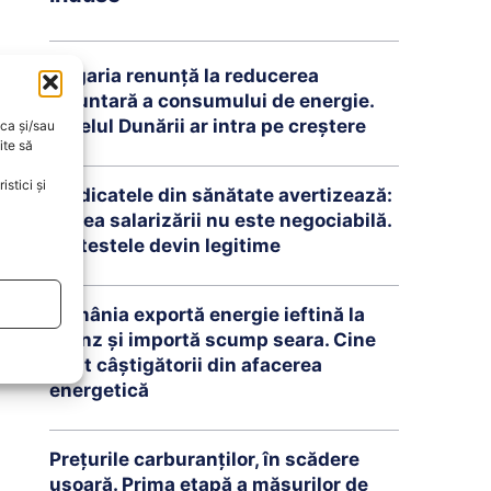
Ungaria renunță la reducerea
voluntară a consumului de energie.
Nivelul Dunării ar intra pe creștere
oca și/sau
ite să
stici și
Sindicatele din sănătate avertizează:
Legea salarizării nu este negociabilă.
Protestele devin legitime
România exportă energie ieftină la
prânz și importă scump seara. Cine
sunt câștigătorii din afacerea
energetică
Prețurile carburanților, în scădere
ușoară. Prima etapă a măsurilor de