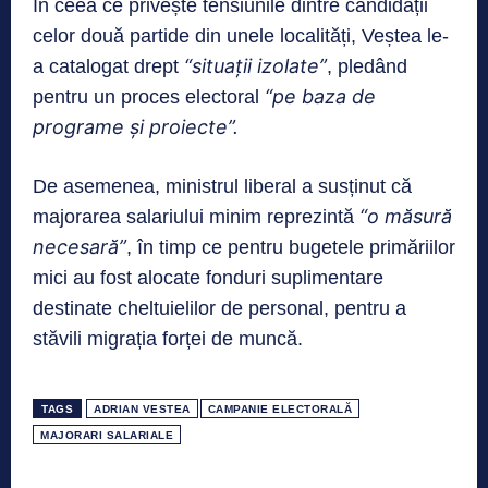
În ceea ce privește tensiunile dintre candidații
celor două partide din unele localități, Veștea le-
“situații izolate”
a catalogat drept
, pledând
“pe baza de
pentru un proces electoral
programe și proiecte”.
De asemenea, ministrul liberal a susținut că
“o măsură
majorarea salariului minim reprezintă
necesară”
, în timp ce pentru bugetele primăriilor
mici au fost alocate fonduri suplimentare
destinate cheltuielilor de personal, pentru a
stăvili migrația forței de muncă.
TAGS
ADRIAN VESTEA
CAMPANIE ELECTORALĂ
MAJORARI SALARIALE