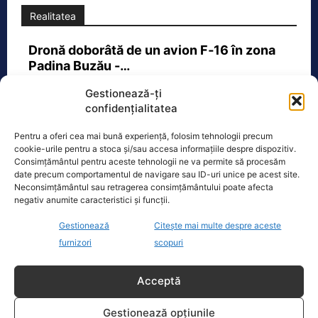
Realitatea
Dronă doborâtă de un avion F‑16 în zona
Padina Buzău -…
O dronă a fost doborâtă vineri dimineață de un avion
Gestionează-ți
F‑16 al Forțelor Aeriene Române, în zona Padina, în
confidențialitatea
județul
[...]
Pentru a oferi cea mai bună experiență, folosim tehnologii precum
cookie-urile pentru a stoca și/sau accesa informațiile despre dispozitiv.
Consimțământul pentru aceste tehnologii ne va permite să procesăm
Ecopolitic
date precum comportamentul de navigare sau ID-uri unice pe acest site.
Neconsimțământul sau retragerea consimțământului poate afecta
negativ anumite caracteristici și funcții.
Cristoiu: Cu Bolojan am ajuns să retrăim
vremurile comunismului; probabil, în…
Gestionează
Citește mai multe despre aceste
furnizori
scopuri
Invitat la Marius Tucă Show, Ion
Cristoiu susține că măsurile anunțate
de Ilie Bolojan privind reducerea
Acceptă
consumului de energie electrică
[...]
Gestionează opțiunile