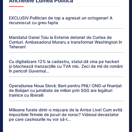
Anchetele Lumea Politică
EXCLUSIV.Politician de top a agresat un octogenar! A
recunoscut cu greu fapta
Mandatul Oanei Țoiu la Externe detonat de Curtea de
Conturi. Ambasadorul Muraru a transformat Washington în
Teheran!
Cu digitalizare 12% la cadastru, statul dă vina pe hackeri
și blochează tranzacțiile cu TVA mic. Zeci de mii de români
în pericol! Guvernul...
Operațiunea Noua Slovă: Bani pentru PNL! ONG-ul finanțat
de Bolojan cu jumătate de milion prin SGG are legături
trainice cu liberalii
Milioane furate dintr-o mișcare de la Arrise Live! Cum evită
impozitele firmele de jocuri de noroc? Videoul devastator
pe care casinourile nu vor să-l...