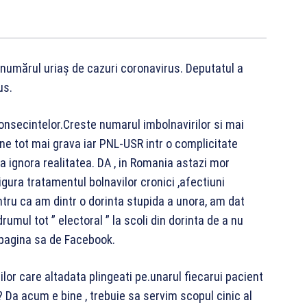
numărul uriaș de cazuri coronavirus. Deputatul a
us.
secintelor.Creste numarul imbolnavirilor si mai
vine tot mai grava iar PNL-USR intr o complicitate
 ignora realitatea. DA , in Romania astazi mor
gura tratamentul bolnavilor cronici ,afectiuni
tru ca am dintr o dorinta stupida a unora, am dat
umul tot ” electoral ” la scoli din dorinta de a nu
e pagina sa de Facebook.
lor care altadata plingeati pe.unarul fiecarui pacient
 Da acum e bine , trebuie sa servim scopul cinic al