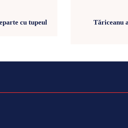
eparte cu tupeul
Tăriceanu a