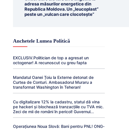
adresa măsurilor energetice din
Republica Moldova. Un „leucoplast”
peste un „vulcan care clocotește”
Anchetele Lumea Politică
EXCLUSIV.Politician de top a agresat un
octogenar! A recunoscut cu greu fapta
Mandatul Oanei Țoiu la Externe detonat de
Curtea de Conturi. Ambasadorul Muraru a
transformat Washington în Teheran!
Cu digitalizare 12% la cadastru, statul dă vina
pe hackeri și blochează tranzacțiile cu TVA mic.
Zeci de mii de români în pericol! Guvernul...
Operațiunea Noua Slovă: Bani pentru PNL! ONG-