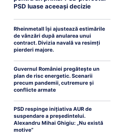
PSD luase aceeași decizie
Rheinmetall își ajustează estimările
de vânzări după anularea unui
contract. Divizia navală va resimți
pierderi majore.
Guvernul României pregătește un
plan de risc energetic. Scenarii
precum pandemii, cutremure și
conflicte armate
PSD respinge inițiativa AUR de
suspendare a președintelui.
Alexandru Mihai Ghigiu: „Nu există
motive”