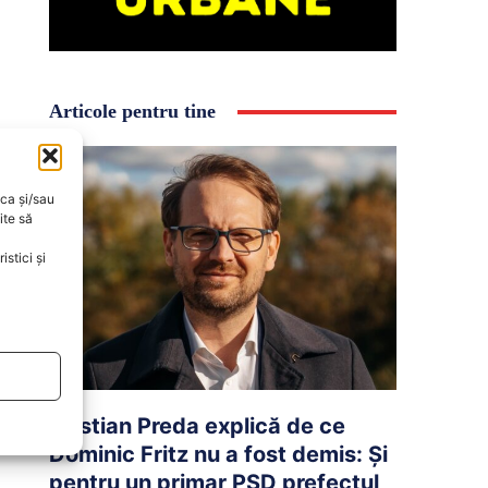
Articole pentru tine
oca și/sau
ite să
stici și
Cristian Preda explică de ce
Dominic Fritz nu a fost demis: Și
pentru un primar PSD prefectul