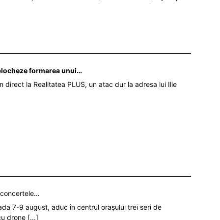
ă blocheze formarea unui…
în direct la Realitatea PLUS, un atac dur la adresa lui Ilie
p concertele…
oada 7-9 august, aduc în centrul orașului trei seri de
 cu drone
[...]