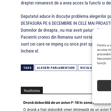
dreptei romanesti de a avea acces la functii si dem
Deputatul aduce în discuție problema alegerilo
DESFASURA PE 6 DECEMBRIE IN CELE MAI PROASTE
Domnilor de dreapta , nu mai aveti paturi ati , nu
Pacientii cronici din Romania sunt niste eroi – ade
sunt cei care ne imping cu orice pret spre inca un
Pentru a o
accesa in
încheie el.
procesăm 
Neconsimț
funcții.
TAGS
ALEGERI PARLAMENTARE
NICOLAE BANICIOIU
Realitatea
Dronă doborâtă de un avion F‑16 în zona Padina Bu
O dronă a fost doborâtă vineri dimineață de un avion F