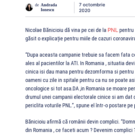
7 octombrie
de
Andrada
2020
Ionescu
Nicolae Bănicioiu dă vina pe cei de la
PNL
pentru 
găsit o explicație pentru miile de cazuri coronavir
“Dupa aceasta campanie trebuie sa facem fata con
ales al pacientilor la ATI. In Romania , situatia de
cinica isi dau mana pentru dezomforma si pentru a
oameni cu zile in spitale pentru ca nu se poate asi
oncologice si tot asa.DA ,in Romania se moare pen
drumul unei campanii electorale cinice si am dat dr
periclita voturile PNL.”, spune el într-o postare p
Bănicioiu afirmă că românii devin complici. “Domni
din Romania , ce faceti acum ? Devenim complici ?