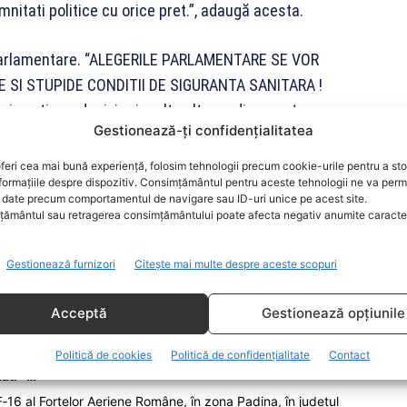
nitati politice cu orice pret.”, adaugă acesta.
r parlamentare. “ALEGERILE PARLAMENTARE SE VOR
 SI STUPIDE CONDITII DE SIGURANTA SANITARA !
 mai aveti remdesivir si multe qlte medicamente.
Gestionează-ți confidențialitatea
varatii eroi alaturi de cadrele medicale. Inconștienții
 val de supraaglomerare in spitalele romanesti.”,
feri cea mai bună experiență, folosim tehnologii precum cookie-urile pentru a st
formațiile despre dispozitiv. Consimțământul pentru aceste tehnologii ne va perm
date precum comportamentul de navigare sau ID-uri unice pe acest site.
ământul sau retragerea consimțământului poate afecta negativ anumite caracteri
Gestionează furnizori
Citește mai multe despre aceste scopuri
Acceptă
Gestionează opțiunile
Politică de cookies
Politică de confidențialitate
Contact
zău -…
‑16 al Forțelor Aeriene Române, în zona Padina, în județul