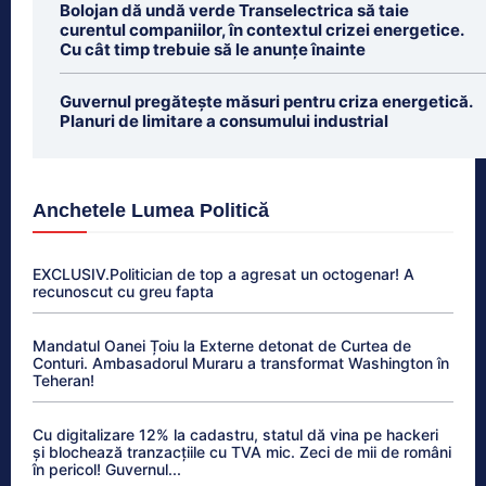
Bolojan dă undă verde Transelectrica să taie
curentul companiilor, în contextul crizei energetice.
Cu cât timp trebuie să le anunțe înainte
Guvernul pregătește măsuri pentru criza energetică.
Planuri de limitare a consumului industrial
Anchetele Lumea Politică
EXCLUSIV.Politician de top a agresat un octogenar! A
recunoscut cu greu fapta
Mandatul Oanei Țoiu la Externe detonat de Curtea de
Conturi. Ambasadorul Muraru a transformat Washington în
Teheran!
Cu digitalizare 12% la cadastru, statul dă vina pe hackeri
și blochează tranzacțiile cu TVA mic. Zeci de mii de români
în pericol! Guvernul...