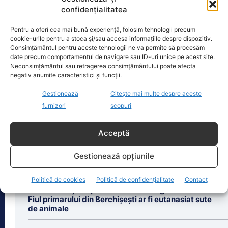
confidențialitatea
Oficiul de Știri
Pentru a oferi cea mai bună experiență, folosim tehnologii precum
cookie-urile pentru a stoca și/sau accesa informațiile despre dispozitiv.
Cine este Petrică Paraschiv, campionul mondial care
Consimțământul pentru aceste tehnologii ne va permite să procesăm
execută 11 ani de…
date precum comportamentul de navigare sau ID-uri unice pe acest site.
Neconsimțământul sau retragerea consimțământului poate afecta
Petrică Paraschiv, primul român care a
negativ anumite caracteristici și funcții.
cucerit un titlu mondial la box
profesionist, este din nou în centrul
Gestionează
Citește mai multe despre aceste
atenției după
[...]
furnizori
scopuri
Acceptă
Gestionează opțiunile
Ultimele știri
Politică de cookies
Politică de confidențialitate
Contact
Veterinar reținut pentru uciderea ilegală a câinilor.
Fiul primarului din Berchișești ar fi eutanasiat sute
de animale