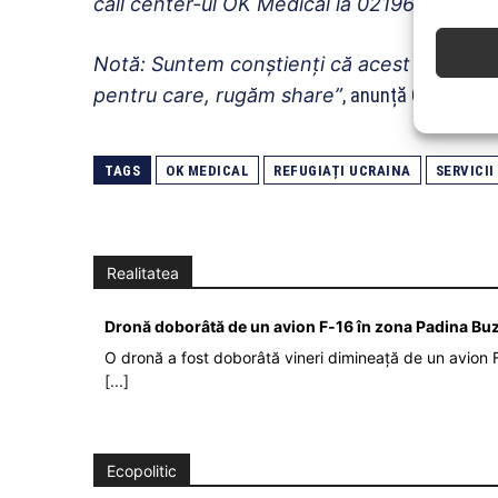
call center-ul OK Medical la 0219677 pentru
Notă: Suntem conștienți că acest comunicat
pentru care, rugăm share”
, anunță OK Medica
TAGS
OK MEDICAL
REFUGIAȚI UCRAINA
SERVICI
Realitatea
Dronă doborâtă de un avion F‑16 în zona Padina Bu
O dronă a fost doborâtă vineri dimineață de un avion F
[...]
Ecopolitic