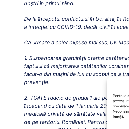
noștri în primul rând.
De la începutul conflictului în Ucraina, în
a infecției cu COVID-19, decât civili în ace
Ca urmare a celor expuse mai sus, OK Medi
1. Suspendarea gratuității oferite cetățenil
faptului că majoritatea cetățenilor ucraineni
facut-o din mașini de lux cu scopul de a tr
prevenție.
Pentru a o
2. TOATE rudele de gradul 1 ale persoanelo
accesa in
începând cu data de 1 ianuarie 2022, bene
procesăm 
Neconsimț
medicală privată de sănătate valabilă 6 luni 
funcții.
de pe teritoriul României. Pentru detalii,