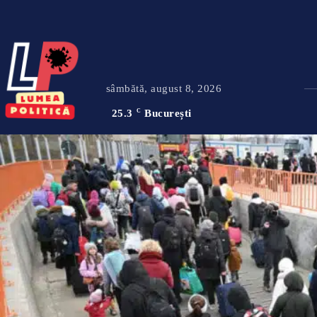
sâmbătă, august 8, 2026
25.3
C
București