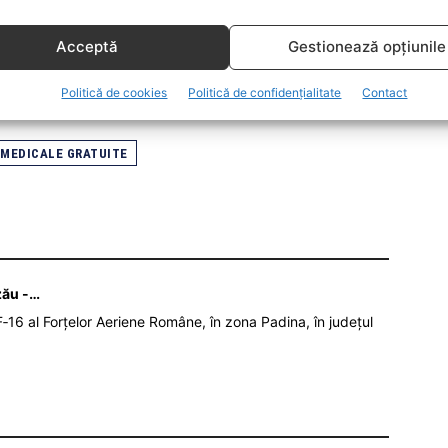
 înregistrare.
Acceptă
Gestionează opțiunile
 nu este în trendul interesului media, motiv
l pe pagina de Facebook.
Politică de cookies
Politică de confidențialitate
Contact
I MEDICALE GRATUITE
zău -…
‑16 al Forțelor Aeriene Române, în zona Padina, în județul