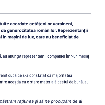
atuite acordate cetățenilor ucraineni,
at de generozitatea românilor. Reprezentanții
 în mașini de lux, care au beneficiat de
, au anunțat reprezentanții companiei într-un mesaj
venit după ce s-a constatat că majoritatea
intre aceștia cu o stare materială destul de bună, au
e păstrăm rațiunea și să ne procupăm de ai