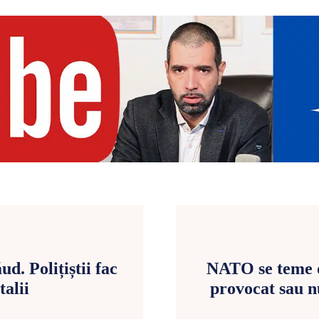
d. Polițiștii fac
NATO se teme d
talii
provocat sau n