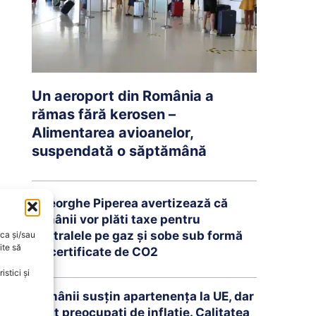
Un aeroport din România a
rămas fără kerosen –
Alimentarea avioanelor,
suspendată o săptămână
Gheorghe Piperea avertizează că
românii vor plăti taxe pentru
centralele pe gaz și sobe sub formă
oca și/sau
ite să
de certificate de CO2
stici și
Românii susțin apartenența la UE, dar
sunt preocupați de inflație. Calitatea