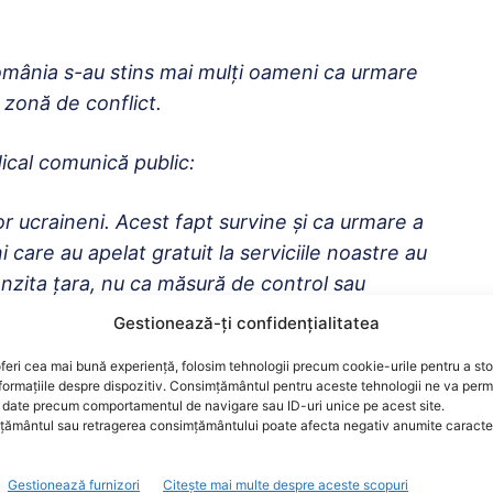
 România s-au stins mai mulți oameni ca urmare
a zonă de conflict.
cal comunică public:
or ucraineni. Acest fapt survine și ca urmare a
 care au apelat gratuit la serviciile noastre au
anzita țara, nu ca măsură de control sau
Gestionează-ți confidențialitatea
feri cea mai bună experiență, folosim tehnologii precum cookie-urile pentru a st
r decedate din cauza infecției cu Covid-19
formațiile despre dispozitiv. Consimțământul pentru aceste tehnologii ne va perm
ficiază de analize GRATUITE și de asigurare
date precum comportamentul de navigare sau ID-uri unice pe acest site.
ământul sau retragerea consimțământului poate afecta negativ anumite caracteri
la toți furnizorii privați de servicii medicale
 persoanele menționate sunt rugate să apeleze
Gestionează furnizori
Citește mai multe despre aceste scopuri