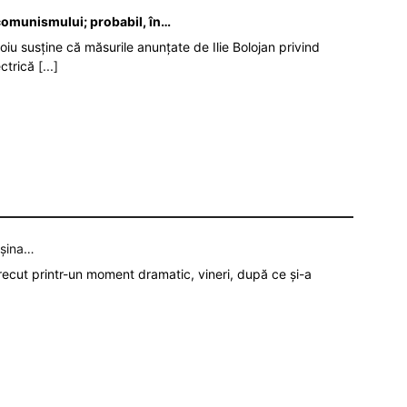
 comunismului; probabil, în…
oiu susține că măsurile anunțate de Ilie Bolojan privind
ectrică
[...]
așina…
recut printr-un moment dramatic, vineri, după ce și-a