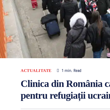
1
min.
ACTUALITATE
Read
Clinica din România ca
pentru refugiații ucra