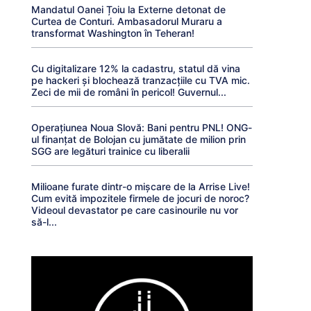
Mandatul Oanei Țoiu la Externe detonat de
Curtea de Conturi. Ambasadorul Muraru a
transformat Washington în Teheran!
Cu digitalizare 12% la cadastru, statul dă vina
pe hackeri și blochează tranzacțiile cu TVA mic.
Zeci de mii de români în pericol! Guvernul...
Operațiunea Noua Slovă: Bani pentru PNL! ONG-
ul finanțat de Bolojan cu jumătate de milion prin
SGG are legături trainice cu liberalii
Milioane furate dintr-o mișcare de la Arrise Live!
Cum evită impozitele firmele de jocuri de noroc?
Videoul devastator pe care casinourile nu vor
să-l...