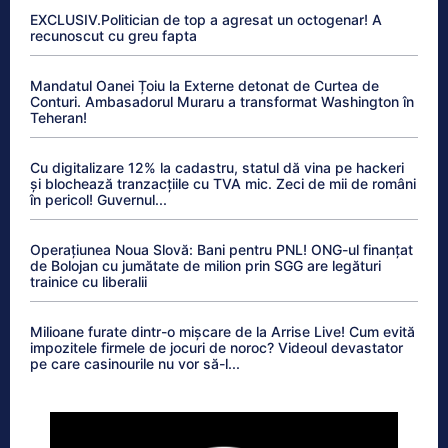
EXCLUSIV.Politician de top a agresat un octogenar! A
recunoscut cu greu fapta
Mandatul Oanei Țoiu la Externe detonat de Curtea de
Conturi. Ambasadorul Muraru a transformat Washington în
Teheran!
Cu digitalizare 12% la cadastru, statul dă vina pe hackeri
și blochează tranzacțiile cu TVA mic. Zeci de mii de români
în pericol! Guvernul...
Operațiunea Noua Slovă: Bani pentru PNL! ONG-ul finanțat
de Bolojan cu jumătate de milion prin SGG are legături
trainice cu liberalii
Milioane furate dintr-o mișcare de la Arrise Live! Cum evită
impozitele firmele de jocuri de noroc? Videoul devastator
pe care casinourile nu vor să-l...