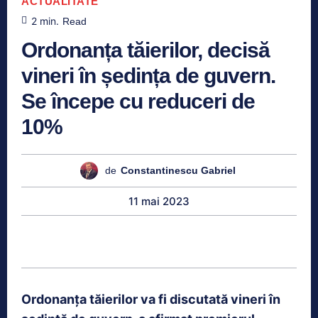
ACTUALITATE
2
min.
Read
Ordonanța tăierilor, decisă
vineri în ședința de guvern.
Se începe cu reduceri de
10%
de
Constantinescu Gabriel
11 mai 2023
Ordonanța tăierilor va fi discutată vineri în