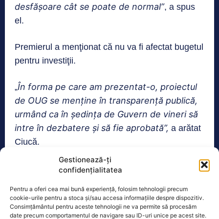
desfăşoare cât se poate de normal”
, a spus
el.
Premierul a menţionat că nu va fi afectat bugetul
pentru investiţii.
În forma pe care am prezentat-o, proiectul
„
de OUG se menţine în transparenţă publică,
urmând ca în şedinţa de Guvern de vineri să
intre în dezbatere şi să fie aprobată”,
a arătat
Ciucă.
Gestionează-ți
confidențialitatea
TAGS
BUGET
NICOLAE CIUCĂ
REDUCERI
Pentru a oferi cea mai bună experiență, folosim tehnologii precum
cookie-urile pentru a stoca și/sau accesa informațiile despre dispozitiv.
Consimțământul pentru aceste tehnologii ne va permite să procesăm
Realitatea
date precum comportamentul de navigare sau ID-uri unice pe acest site.