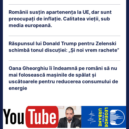
Românii susțin apartenența la UE, dar sunt
preocupați de inflație. Calitatea vieții, sub
media europeană.
Răspunsul lui Donald Trump pentru Zelenski
schimbă tonul discuției: „Și noi vrem rachete”
Oana Gheorghiu îi îndeamnă pe români să nu
mai folosească mașinile de spălat și
uscătoarele pentru reducerea consumului de
energie