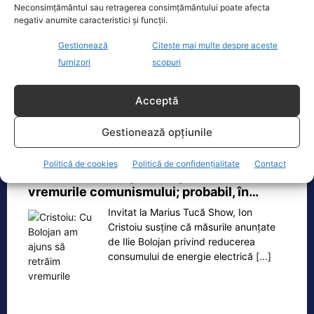
Neconsimțământul sau retragerea consimțământului poate afecta
Dronă doborâtă de un avion F‑16 în zona
negativ anumite caracteristici și funcții.
Padina Buzău -…
Gestionează
Citește mai multe despre aceste
O dronă a fost doborâtă vineri dimineață de un avion
furnizori
scopuri
F‑16 al Forțelor Aeriene Române, în zona Padina, în
județul
[...]
Acceptă
Gestionează opțiunile
Ecopolitic
Politică de cookies
Politică de confidențialitate
Contact
Cristoiu: Cu Bolojan am ajuns să retrăim
vremurile comunismului; probabil, în…
Invitat la Marius Tucă Show, Ion
Cristoiu susține că măsurile anunțate
de Ilie Bolojan privind reducerea
consumului de energie electrică
[...]