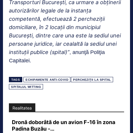
Transporturi Bucureşti, ca urmare a obţinerii
autorizărilor legale de la instanţa
competentă, efectuează 2 percheziţii
domiciliare, în 2 locaţii din municipiul
Bucureşti, dintre care una este la sediul unei
persoane juridice, iar cealaltă la sediul unei
instituţii publice (spital)”
, anunţă Poliţia
Capitalei.
TAGS
ECHIPAMENTE ANTI-COVID
PERCHEZIȚII LA SPITAL
SPITALUL WITTING
Realitatea
Dronă doborâtă de un avion F‑16 în zona
Padina Buzău -…