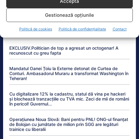
Acceptă
etapă a măsurilor de criză intră în vigoare
Gestionează opțiunile
Anchetele Lumea Politică
Politică de cookies
Politică de confidențialitate
Contact
EXCLUSIV.Politician de top a agresat un octogenar! A
recunoscut cu greu fapta
Mandatul Oanei Țoiu la Externe detonat de Curtea de
Conturi. Ambasadorul Muraru a transformat Washington în
Teheran!
Cu digitalizare 12% la cadastru, statul dă vina pe hackeri
și blochează tranzacțiile cu TVA mic. Zeci de mii de români
în pericol! Guvernul...
Operațiunea Noua Slovă: Bani pentru PNL! ONG-ul finanțat
de Bolojan cu jumătate de milion prin SGG are legături
trainice cu liberalii