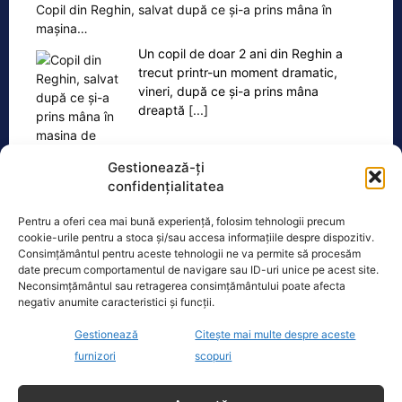
Copil din Reghin, salvat după ce și-a prins mâna în
mașina…
Un copil de doar 2 ani din Reghin a
trecut printr-un moment dramatic,
vineri, după ce și-a prins mâna
dreaptă
[...]
Gestionează-ți
confidențialitatea
Pentru a oferi cea mai bună experiență, folosim tehnologii precum
Ultimele știri
cookie-urile pentru a stoca și/sau accesa informațiile despre dispozitiv.
Consimțământul pentru aceste tehnologii ne va permite să procesăm
România exportă energie ieftină la prânz și importă
date precum comportamentul de navigare sau ID-uri unice pe acest site.
scump seara. Cine sunt câștigătorii din afacerea
Neconsimțământul sau retragerea consimțământului poate afecta
energetică
negativ anumite caracteristici și funcții.
Gestionează
Citește mai multe despre aceste
Premierul demis Bolojan: Legea salarizării este
pregătită. Așteptăm consens politic
furnizori
scopuri
Prețurile carburanților, în scădere ușoară. Prima