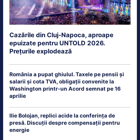
Cazările din Cluj-Napoca, aproape
epuizate pentru UNTOLD 2026.
Prețurile explodează
România a pupat ghiulul. Taxele pe pensii și
salarii și cota TVA, obligații convenite la
Washington printr-un Acord semnat pe 16
aprilie
Ilie Bolojan, replici acide la conferința de
presă. Discuții despre compensații pentru
energie