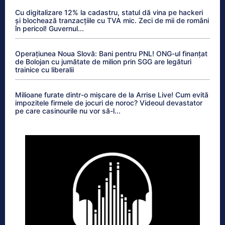
Cu digitalizare 12% la cadastru, statul dă vina pe hackeri
și blochează tranzacțiile cu TVA mic. Zeci de mii de români
în pericol! Guvernul...
Operațiunea Noua Slovă: Bani pentru PNL! ONG-ul finanțat
de Bolojan cu jumătate de milion prin SGG are legături
trainice cu liberalii
Milioane furate dintr-o mișcare de la Arrise Live! Cum evită
impozitele firmele de jocuri de noroc? Videoul devastator
pe care casinourile nu vor să-l...