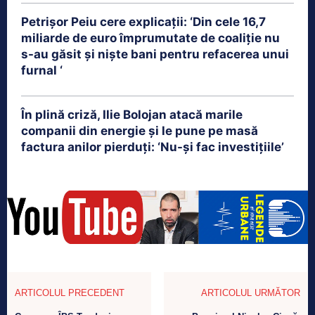
Petrişor Peiu cere explicații: ‘Din cele 16,7
miliarde de euro împrumutate de coaliţie nu
s-au găsit şi nişte bani pentru refacerea unui
furnal ‘
În plină criză, Ilie Bolojan atacă marile
companii din energie și le pune pe masă
factura anilor pierduți: ‘Nu-și fac investițiile’
ARTICOLUL PRECEDENT
ARTICOLUL URMĂTOR