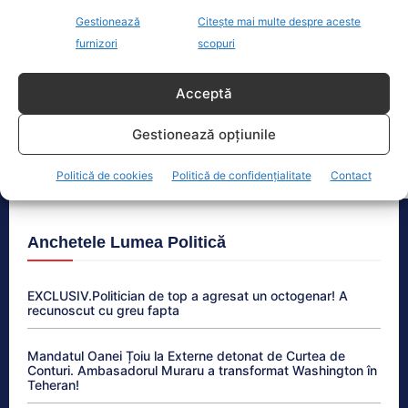
Petrişor Peiu cere explicații: ‘Din cele 16,7 miliarde
Gestionează
Citește mai multe despre aceste
de euro împrumutate de coaliţie nu s-au găsit şi
furnizori
scopuri
nişte bani pentru refacerea unui furnal ‘
Bolojan fuge de întrebările despre criza energetică.
Acceptă
România, în stare de alertă
Gestionează opțiunile
Schimbări majore pentru prosumatori în România.
Noua lege aduce reguli clare și drepturi extinse
Politică de cookies
Politică de confidențialitate
Contact
Anchetele Lumea Politică
EXCLUSIV.Politician de top a agresat un octogenar! A
recunoscut cu greu fapta
Mandatul Oanei Țoiu la Externe detonat de Curtea de
Conturi. Ambasadorul Muraru a transformat Washington în
Teheran!