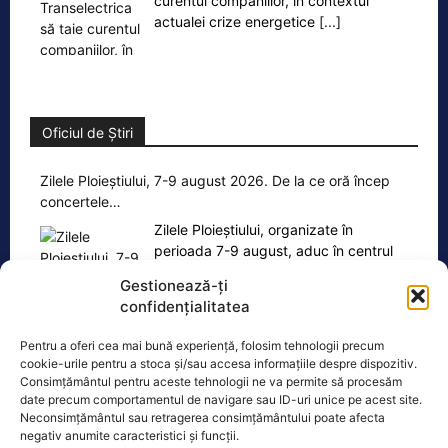
curentul companiilor, în contextul
actualei crize energetice
[...]
Oficiul de Știri
Zilele Ploieștiului, 7-9 august 2026. De la ce oră încep
concertele…
Zilele Ploieștiului, organizate în
perioada 7-9 august, aduc în centrul
orașului trei seri de concert, un
Gestionează-ți
spectacol impresionant cu drone
[...]
confidențialitatea
Pentru a oferi cea mai bună experiență, folosim tehnologii precum
cookie-urile pentru a stoca și/sau accesa informațiile despre dispozitiv.
Consimțământul pentru aceste tehnologii ne va permite să procesăm
date precum comportamentul de navigare sau ID-uri unice pe acest site.
Neconsimțământul sau retragerea consimțământului poate afecta
Ultimele știri
negativ anumite caracteristici și funcții.