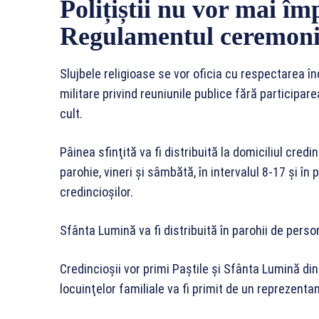
Polițiștii nu vor mai îm
Regulamentul ceremoniii
Slujbele religioase se vor oficia cu respectarea î
militare privind reuniunile publice fără participare
cult.
Pâinea sfinţită va fi distribuită la domiciliul credi
parohie, vineri şi sâmbătă, în intervalul 8-17 şi în p
credincioşilor.
Sfânta Lumină va fi distribuită în parohii de person
Credincioşii vor primi Paştile şi Sfânta Lumină din
locuinţelor familiale va fi primit de un reprezent