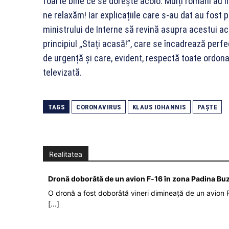
foarte bine ce se dorește acolo. Mulți români au 
ne relaxăm! Iar explicațiile care s-au dat au fost p
ministrului de Interne să revină asupra acestui a
principiul „Stați acasă!”, care se încadrează perfe
de urgență și care, evident, respectă toate ordonan
televizată.
TAGS
CORONAVIRUS
KLAUS IOHANNIS
PAȘTE
Realitatea
Dronă doborâtă de un avion F‑16 în zona Padina Bu
O dronă a fost doborâtă vineri dimineață de un avion F
[...]