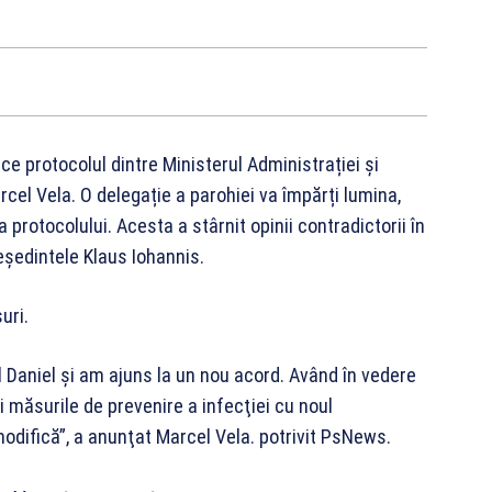
 ce protocolul dintre Ministerul Administrației și
rcel Vela. O delegație a parohiei va împărți lumina,
protocolului. Acesta a stârnit opinii contradictorii în
reședintele Klaus Iohannis.
uri.
l Daniel şi am ajuns la un nou acord. Având în vedere
ri măsurile de prevenire a infecţiei cu noul
modifică”, a anunţat Marcel Vela. potrivit PsNews.