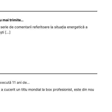
nu mai trimite…
serie de comentarii referitoare la situația energetică a
ști
[...]
execută 11 ani de…
a cucerit un titlu mondial la box profesionist, este din nou