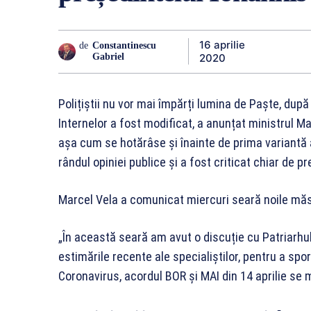
16 aprilie
de
Constantinescu
2020
Gabriel
Polițiștii nu vor mai împărți lumina de Paște, după
Internelor a fost modificat, a anunțat ministrul Ma
așa cum se hotărâse și înainte de prima variantă a 
rândul opiniei publice și a fost criticat chiar de p
Marcel Vela a comunicat miercuri seară noile măs
„În această seară am avut o discuție cu Patriarhu
estimările recente ale specialiştilor, pentru a spo
Coronavirus, acordul BOR şi MAI din 14 aprilie se 