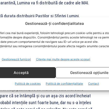
 carantină, Lumina va fi distribuită de cadre ale MAI.
 durata distribuirii Paştilor şi Sfintei Lumini.
Gestionează-ți confidențialitatea
feri cea mai bună experiență, folosim tehnologii precum cookie-urile pentru a st
formațiile despre dispozitiv. Consimțământul pentru aceste tehnologii ne va perm
 aveau voie să meargă la biserică vineri și sâmbătă
date precum comportamentul de navigare sau ID-uri unice pe acest site.
ământul sau retragerea consimțământului poate afecta negativ anumite caracteri
lumina de Înviere urma să fie distribuită oamenilor de
Gestionează furnizori
Citește mai multe despre aceste scopuri
r miercuri președintele Klaus Iohannis a cerut
Acceptă
Gestionează opțiunile
că nu este momentul pentru relaxare în acest moment.
Politică de cookies
Politică de confidențialitate
Contact
i în viața publică, că de multe ori cele mai bune
 pare că se întâmplă și cu un așa-zis acord încheiat
obabil intențiile sunt foarte bune, dar nu s-a înțeles