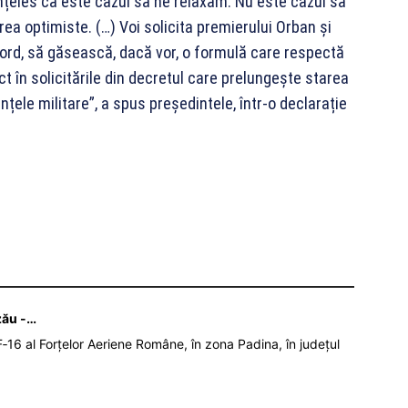
înțeles că este cazul să ne relaxăm. Nu este cazul să
rea optimiste. (…) Voi solicita premierului Orban și
cord, să găsească, dacă vor, o formulă care respectă
ct în solicitările din decretul care prelungește starea
țele militare”, a spus președintele, într-o declarație
zău -…
‑16 al Forțelor Aeriene Române, în zona Padina, în județul