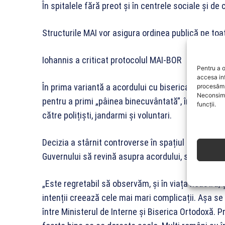
În spitalele fără preot și în centrele sociale și de
Structurile MAI vor asigura ordinea publică pe toată
Iohannis a criticat protocolul MAI-BOR
Pentru a o
accesa in
În prima variantă a acordului cu biserica, românii
procesăm 
Neconsimț
pentru a primi „pâinea binecuvântată”, în timp ce 
funcții.
către polițiști, jandarmi și voluntari.
Decizia a stârnit controverse în spațiul public, ia
Guvernului să revină asupra acordului, spunând 
„Este regretabil să observăm, și în viața noastră, ș
intenții creează cele mai mari complicații. Așa se
între Ministerul de Interne și Biserica Ortodoxă. Pr