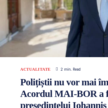
2
min.
ACTUALITATE
Read
Polițiștii nu vor mai î
Acordul MAI-BOR a fos
președintelui Iohannis