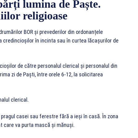
părți lumina de Paște.
lor religioase
ndrumărilor BOR şi prevederilor din ordonanțele
a credincioșilor în incinta sau în curtea lăcaşurilor de
ncioşilor de către personalul clerical şi personalul din
rima zi de Paşti, între orele 6-12, la solicitarea
alul clerical.
 pragul casei sau ferestre fără a ieşi în casă. În zona
ant care va purta mască şi mănuşi.