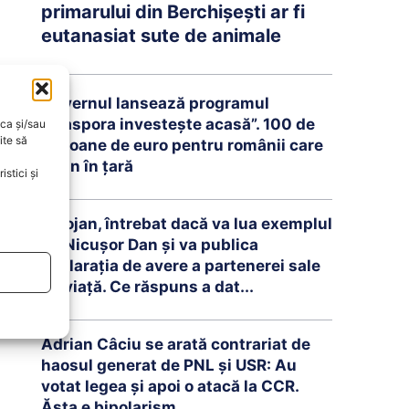
primarului din Berchișești ar fi
eutanasiat sute de animale
Guvernul lansează programul
„Diaspora investește acasă”. 100 de
oca și/sau
ite să
milioane de euro pentru românii care
revin în țară
stici și
Bolojan, întrebat dacă va lua exemplul
lui Nicușor Dan și va publica
declarația de avere a partenerei sale
de viață. Ce răspuns a dat...
Adrian Câciu se arată contrariat de
haosul generat de PNL și USR: Au
votat legea și apoi o atacă la CCR.
Ăsta e bipolarism...