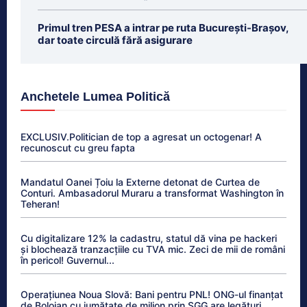
Primul tren PESA a intrar pe ruta București-Brașov,
dar toate circulă fără asigurare
Anchetele Lumea Politică
EXCLUSIV.Politician de top a agresat un octogenar! A
recunoscut cu greu fapta
Mandatul Oanei Țoiu la Externe detonat de Curtea de
Conturi. Ambasadorul Muraru a transformat Washington în
Teheran!
Cu digitalizare 12% la cadastru, statul dă vina pe hackeri
și blochează tranzacțiile cu TVA mic. Zeci de mii de români
în pericol! Guvernul...
Operațiunea Noua Slovă: Bani pentru PNL! ONG-ul finanțat
de Bolojan cu jumătate de milion prin SGG are legături