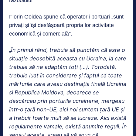
războiului
Florin Goidea spune că operatorii portuari „sunt
privați și își desfășoară propria lor activitate
economică și comercială”.
În primul rând, trebuie să punctăm că este o
„
situație deosebită aceasta cu Ucraina, la care
trebuie să ne adaptăm toți (…). Totodată,
trebuie luat în considerare și faptul că toate
mărfurile care aveau destinația finală Ucraina
și Republica Moldova, deoarece se
descărcau prin porturile ucrainene, mergeau
într-o țară non-UE, aici noi suntem țară UE și
a trebuit foarte mult să se lucreze. Aici există
regulamente vamale, există anumite reguli. În
sensul acesta, vreau să vă spun că