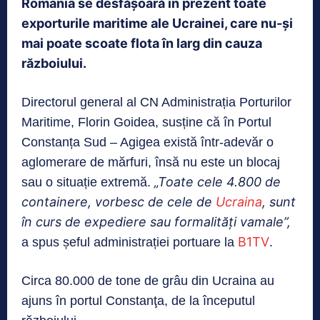
România se desfășoară în prezent toate
exporturile maritime ale Ucrainei, care nu-și
mai poate scoate flota în larg din cauza
războiului.
Directorul general al CN Administrația Porturilor
Maritime, Florin Goidea, susține că în Portul
Constanța Sud – Agigea există într-adevăr o
aglomerare de mărfuri, însă nu este un blocaj
„Toate cele 4.800 de
sau o situație extremă.
containere, vorbesc de cele de
Ucraina
, sunt
în curs de expediere sau formalități vamale”,
B1TV
a spus șeful administrației portuare la
.
Circa 80.000 de tone de grâu din Ucraina au
ajuns în portul Constanţa, de la începutul