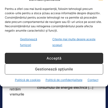
Dronă doborâtă de un avion F‑16 în zona
Pentru a oferi cea mai bună experiență, folosim tehnologii precum
Padina Buzău -…
cookie-urile pentru a stoca și/sau accesa informațiile despre dispozitiv.
Consimțământul pentru aceste tehnologii ne va permite să procesăm
O dronă a fost doborâtă vineri dimineață de un avion
date precum comportamentul de navigare sau ID-uri unice pe acest site.
F‑16 al Forțelor Aeriene Române, în zona Padina, în
Neconsimțământul sau retragerea consimțământului poate afecta
județul
[...]
negativ anumite caracteristici și funcții.
Gestionează
Citește mai multe despre aceste
furnizori
scopuri
Ecopolitic
Acceptă
Cristoiu: Cu Bolojan am ajuns să retrăim
vremurile comunismului; probabil, în…
Gestionează opțiunile
Invitat la Marius Tucă Show, Ion
Cristoiu susține că măsurile anunțate
Politică de cookies
Politică de confidențialitate
Contact
de Ilie Bolojan privind reducerea
consumului de energie electrică
[...]