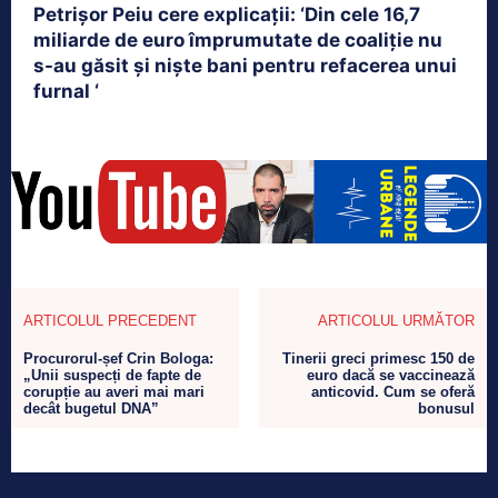
Petrişor Peiu cere explicații: ‘Din cele 16,7
miliarde de euro împrumutate de coaliţie nu
s-au găsit şi nişte bani pentru refacerea unui
furnal ‘
ARTICOLUL PRECEDENT
ARTICOLUL URMĂTOR
Procurorul-șef Crin Bologa:
Tinerii greci primesc 150 de
„Unii suspecți de fapte de
euro dacă se vaccinează
corupție au averi mai mari
anticovid. Cum se oferă
decât bugetul DNA”
bonusul