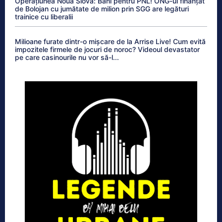
Operațiunea Noua Slovă: Bani pentru PNL! ONG-ul finanțat
de Bolojan cu jumătate de milion prin SGG are legături
trainice cu liberalii
Milioane furate dintr-o mișcare de la Arrise Live! Cum evită
impozitele firmele de jocuri de noroc? Videoul devastator
pe care casinourile nu vor să-l...