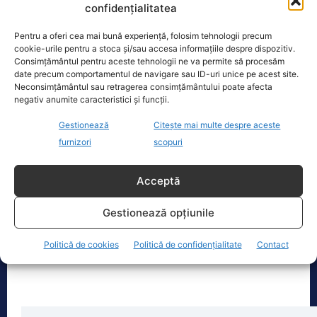
Ilie Bolojan a transmis astăzi că va da
confidențialitatea
undă verde Transelectrica să taie
curentul companiilor, în contextul
Pentru a oferi cea mai bună experiență, folosim tehnologii precum
actualei crize energetice
[...]
cookie-urile pentru a stoca și/sau accesa informațiile despre dispozitiv.
Consimțământul pentru aceste tehnologii ne va permite să procesăm
date precum comportamentul de navigare sau ID-uri unice pe acest site.
Neconsimțământul sau retragerea consimțământului poate afecta
negativ anumite caracteristici și funcții.
Gestionează
Citește mai multe despre aceste
Oficiul de Știri
furnizori
scopuri
Cine este Petrică Paraschiv, campionul mondial care
execută 11 ani de…
Acceptă
Petrică Paraschiv, primul român care a
cucerit un titlu mondial la box
Gestionează opțiunile
profesionist, este din nou în centrul
atenției după
[...]
Politică de cookies
Politică de confidențialitate
Contact