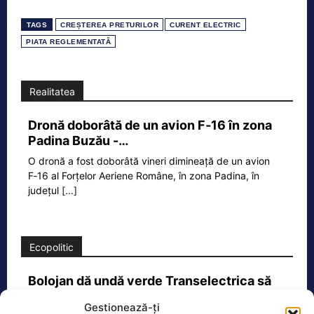
TAGS
CREȘTEREA PRETURILOR
CURENT ELECTRIC
PIATA REGLEMENTATĂ
Realitatea
Dronă doborâtă de un avion F‑16 în zona
Padina Buzău -…
O dronă a fost doborâtă vineri dimineață de un avion
F‑16 al Forțelor Aeriene Române, în zona Padina, în
județul
[...]
Ecopolitic
Bolojan dă undă verde Transelectrica să
taie curentul companiilor, în contextul…
Gestionează-ți