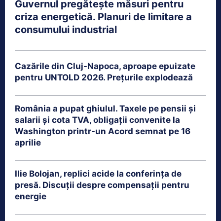
Guvernul pregătește măsuri pentru
criza energetică. Planuri de limitare a
consumului industrial
Cazările din Cluj-Napoca, aproape epuizate
pentru UNTOLD 2026. Prețurile explodează
România a pupat ghiulul. Taxele pe pensii și
salarii și cota TVA, obligații convenite la
Washington printr-un Acord semnat pe 16
aprilie
Ilie Bolojan, replici acide la conferința de
presă. Discuții despre compensații pentru
energie