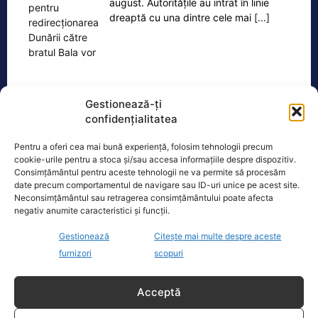
august. Autoritățile au intrat în linie
dreaptă cu una dintre cele mai
[...]
Gestionează-ți
confidențialitatea
Ultimele știri
Pentru a oferi cea mai bună experiență, folosim tehnologii precum
Diana Șoșoacă, acuzată de trădare. Plângere penală
cookie-urile pentru a stoca și/sau accesa informațiile despre dispozitiv.
la ÎCCJ
Consimțământul pentru aceste tehnologii ne va permite să procesăm
date precum comportamentul de navigare sau ID-uri unice pe acest site.
Neconsimțământul sau retragerea consimțământului poate afecta
Veterinar reținut pentru uciderea ilegală a câinilor.
negativ anumite caracteristici și funcții.
Fiul primarului din Berchișești ar fi eutanasiat sute
de animale
Gestionează
Citește mai multe despre aceste
furnizori
scopuri
Primul tren PESA a intrar pe ruta București-Brașov,
dar toate circulă fără asigurare
Acceptă