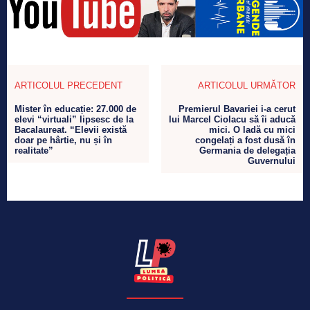
ARTICOLUL PRECEDENT
ARTICOLUL URMĂTOR
Mister în educație: 27.000 de
Premierul Bavariei i-a cerut
elevi “virtuali” lipsesc de la
lui Marcel Ciolacu să îi aducă
Bacalaureat. “Elevii există
mici. O ladă cu mici
doar pe hârtie, nu și în
congelați a fost dusă în
realitate”
Germania de delegația
Guvernului