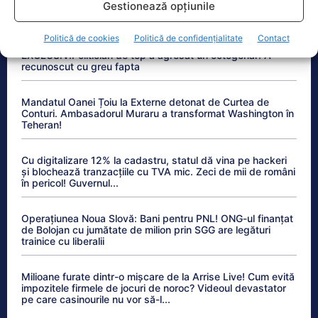
Gestionează opțiunile
Anchetele Lumea Politică
Politică de cookies
Politică de confidențialitate
Contact
EXCLUSIV.Politician de top a agresat un octogenar! A
recunoscut cu greu fapta
Mandatul Oanei Țoiu la Externe detonat de Curtea de
Conturi. Ambasadorul Muraru a transformat Washington în
Teheran!
Cu digitalizare 12% la cadastru, statul dă vina pe hackeri
și blochează tranzacțiile cu TVA mic. Zeci de mii de români
în pericol! Guvernul...
Operațiunea Noua Slovă: Bani pentru PNL! ONG-ul finanțat
de Bolojan cu jumătate de milion prin SGG are legături
trainice cu liberalii
Milioane furate dintr-o mișcare de la Arrise Live! Cum evită
impozitele firmele de jocuri de noroc? Videoul devastator
pe care casinourile nu vor să-l...