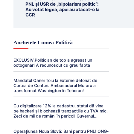
PNL și USR de „bipolarism politic”:
Au votat legea, apoi au atacat-o la
CCR
Anchetele Lumea Politică
EXCLUSIV.Politician de top a agresat un
octogenar! A recunoscut cu greu fapta
Mandatul Oanei Țoiu la Externe detonat de
Curtea de Conturi. Ambasadorul Muraru a
transformat Washington în Teheran!
Cu digitalizare 12% la cadastru, statul dă vina
pe hackeri și blochează tranzacțiile cu TVA mic.
Zeci de mii de români în pericol! Guvernul...
Operațiunea Noua Slovă: Bani pentru PNL! ONG-