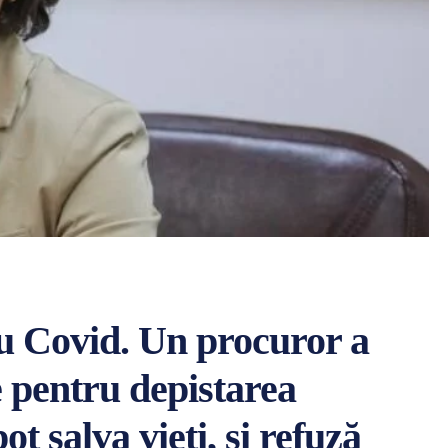
u Covid. Un procuror a
e pentru depistarea
t salva vieți, și refuză