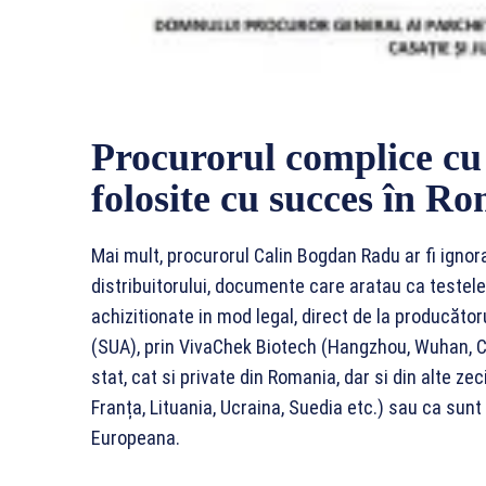
Procurorul complice cu 
folosite cu succes în Ro
Mai mult, procurorul Calin Bogdan Radu ar fi ignor
distribuitorului, documente care aratau ca testel
achizitionate in mod legal, direct de la producăto
(SUA), prin VivaChek Biotech (Hangzhou, Wuhan, Ch
stat, cat si private din Romania, dar si din alte zec
Franța, Lituania, Ucraina, Suedia etc.) sau ca sun
Europeana.