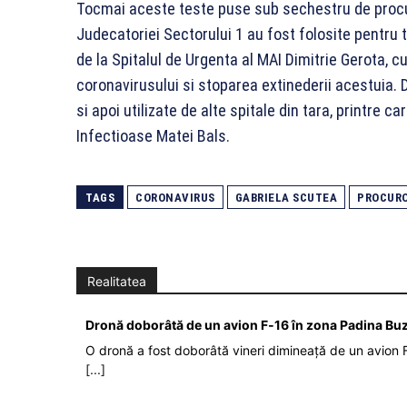
Tocmai aceste teste puse sub sechestru de procu
Judecatoriei Sectorului 1 au fost folosite pentru 
de la Spitalul de Urgenta al MAI Dimitrie Gerota, cu
coronavirusului si stoparea extinederii acestuia. 
si apoi utilizate de alte spitale din tara, printre ca
Infectioase Matei Bals.
TAGS
CORONAVIRUS
GABRIELA SCUTEA
PROCUR
Realitatea
Dronă doborâtă de un avion F‑16 în zona Padina Bu
O dronă a fost doborâtă vineri dimineață de un avion F
[...]