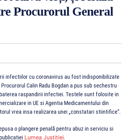
ătre Procurorul General
i infectiilor cu coronavirus au fost indisponibilizate
1. Procurorul Calin Radu Bogdan a pus sub sechestru
aterea raspandirii infectiei. Testele sunt folosite in
mercializare in UE si Agentia Medicamentului din
rul vrea insa realizarea unei „constatari stiintifice”.
epusa o plangere penală pentru abuz in serviciu si
publicatiei
Lumea Justitiei
.