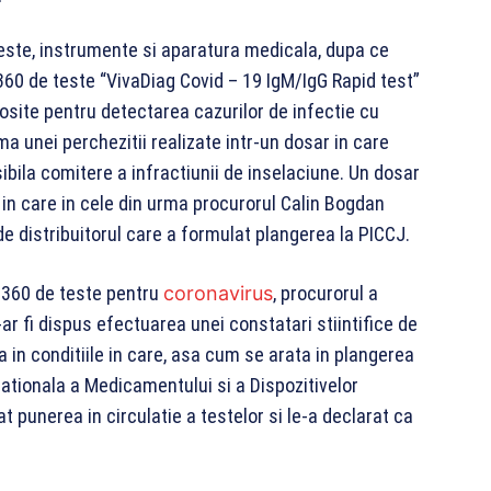
teste, instrumente si aparatura medicala, dupa ce
360 de teste “VivaDiag Covid – 19 IgM/IgG Rapid test”
osite pentru detectarea cazurilor de infectie cu
 unei perchezitii realizate intr-un dosar in care
ibila comitere a infractiunii de inselaciune. Un dosar
r in care in cele din urma procurorul Calin Bogdan
de distribuitorul care a formulat plangerea la PICCJ.
9.360 de teste pentru
coronavirus
, procurorul a
-ar fi dispus efectuarea unei constatari stiintifice de
a in conditiile in care, asa cum se arata in plangerea
ationala a Medicamentului si a Dispozitivelor
t punerea in circulatie a testelor si le-a declarat ca