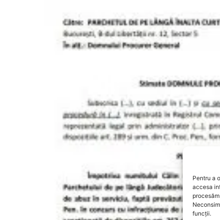
Pentru a o
accesa in
procesăm 
Neconsimț
funcții.