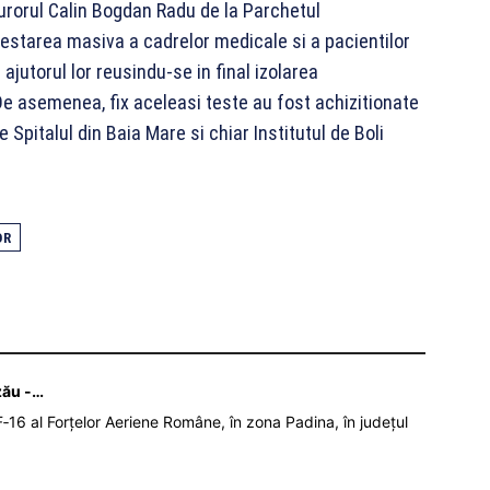
rorul Calin Bogdan Radu de la Parchetul
testarea masiva a cadrelor medicale si a pacientilor
 ajutorul lor reusindu-se in final izolarea
De asemenea, fix aceleasi teste au fost achizitionate
re Spitalul din Baia Mare si chiar Institutul de Boli
OR
zău -…
‑16 al Forțelor Aeriene Române, în zona Padina, în județul