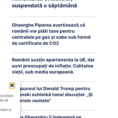
suspendată o săptămână
Gheorghe Piperea avertizează că
românii vor plăti taxe pentru
centralele pe gaz și sobe sub formă
de certificate de CO2
Românii susțin apartenența la UE, dar
sunt preocupați de inflație. Calitatea
vieții, sub media europeană.
Răspunsul lui Donald Trump pentru
Zelenski schimbă tonul discuției: „Și
oca și/sau
noi vrem rachete”
ite să
stici și
Oana Gheorghiu îi îndeamnă pe