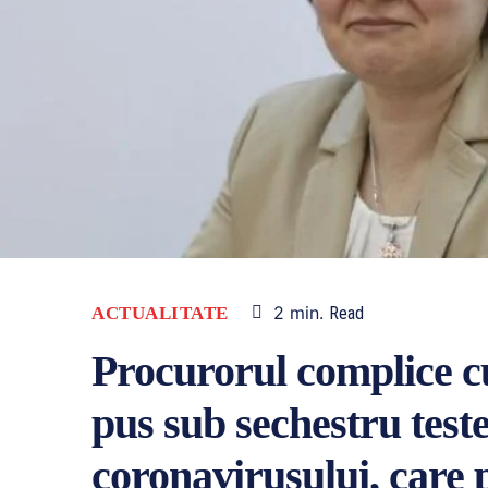
2
min.
ACTUALITATE
Read
Procurorul complice c
pus sub sechestru test
coronavirusului, care po