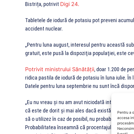
Bistrița, potrivit
Digi 24.
Tabletele de iodură de potasiu pot preveni acumula
accident nuclear.
„Pentru luna august, interesul pentru această sub
gratuit, este pusă la dispoziţia populaţiei, este c
Potrivit ministrului Sănătății
, doar 1.200 de pe
ridica pastila de iodură de potasiu în luna iulie. Î
Datele pentru luna septembrie nu sunt încă dispon
„Eu nu vreau și nu am avut niciodată intenția să
că este de dorit și mai ales dacă există această po
Pentru a o
accesa in
să o utilizez în caz de posibil, nu probabil știu să
procesăm 
Probabilitatea înseamnă că procentajul care poate
Neconsimț
funcții.