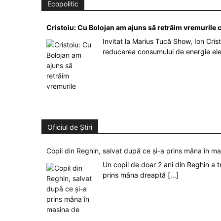
Ecopolitic
Cristoiu: Cu Bolojan am ajuns să retrăim vremurile
Invitat la Marius Tucă Show, Ion Crist
reducerea consumului de energie el
Oficiul de Știri
Copil din Reghin, salvat după ce și-a prins mâna în m
Un copil de doar 2 ani din Reghin a t
prins mâna dreaptă
[...]