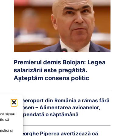
Premierul demis Bolojan: Legea
salarizării este pregătită.
Așteptăm consens politic
Un aeroport din România a rămas fără
kerosen – Alimentarea avioanelor,
suspendată o săptămână
oca și/sau
ite să
stici și
Gheorghe Piperea avertizează că