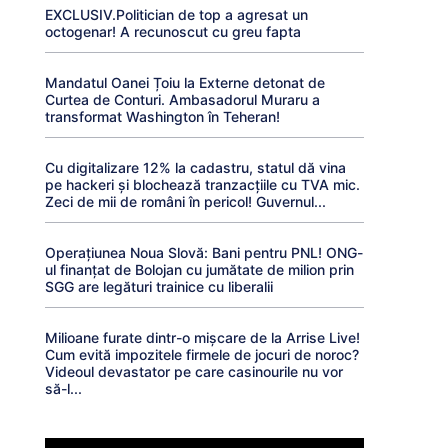
EXCLUSIV.Politician de top a agresat un
octogenar! A recunoscut cu greu fapta
Mandatul Oanei Țoiu la Externe detonat de
Curtea de Conturi. Ambasadorul Muraru a
transformat Washington în Teheran!
Cu digitalizare 12% la cadastru, statul dă vina
pe hackeri și blochează tranzacțiile cu TVA mic.
Zeci de mii de români în pericol! Guvernul...
Operațiunea Noua Slovă: Bani pentru PNL! ONG-
ul finanțat de Bolojan cu jumătate de milion prin
SGG are legături trainice cu liberalii
Milioane furate dintr-o mișcare de la Arrise Live!
Cum evită impozitele firmele de jocuri de noroc?
Videoul devastator pe care casinourile nu vor
să-l...