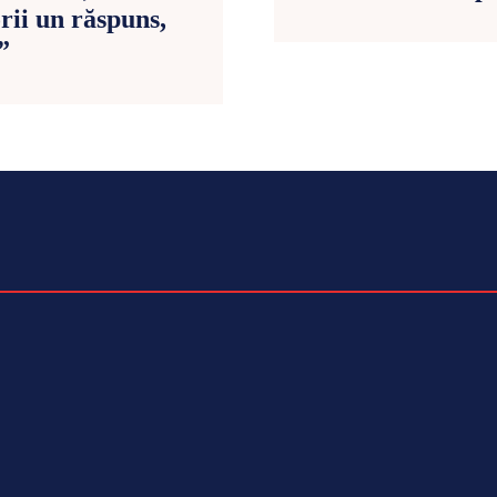
rii un răspuns,
”