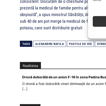
consistent. Discutăm de o chestiune posibilă, nu c
prezintă la medicul de familie pentru alte tipuri de
obișnuită”, a spus ministrul Sănătății, Alexandru R
sub 40 de ani pot merge la medicul de familie pent
potasiu, care sunt distribuite gratuit.
TAGS
ALEXANDRU RAFILA
PASTILE DE IOD
UCRA
Realitatea
Dronă doborâtă de un avion F‑16 în zona Padina Bu
O dronă a fost doborâtă vineri dimineață de un avion F
[...]