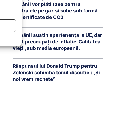
românii vor plăti taxe pentru
centralele pe gaz și sobe sub formă
de certificate de CO2
Românii susțin apartenența la UE, dar
sunt preocupați de inflație. Calitatea
vieții, sub media europeană.
Răspunsul lui Donald Trump pentru
Zelenski schimbă tonul discuției: „Și
noi vrem rachete”