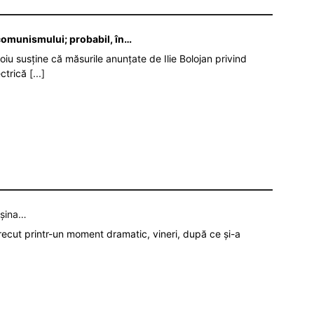
 comunismului; probabil, în…
oiu susține că măsurile anunțate de Ilie Bolojan privind
ectrică
[...]
așina…
recut printr-un moment dramatic, vineri, după ce și-a