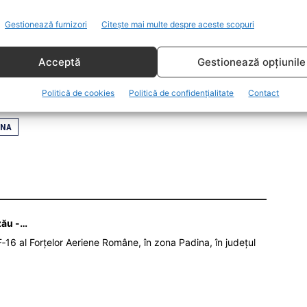
red că este târziu ca fiecare dintre cei care se
 afecțiuni să solicite iodura o dată cu rețeta
Gestionează furnizori
Citește mai multe despre aceste scopuri
afila, în urmă cu câteva zile. Persoanele cu vârsta
ru a primi o rețetă pentru pastilele de iodură de
Acceptă
Gestionează opțiunile
Politică de cookies
Politică de confidențialitate
Contact
INA
zău -…
‑16 al Forțelor Aeriene Române, în zona Padina, în județul