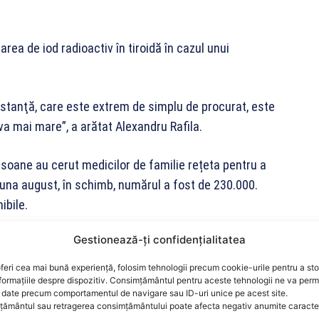
rea de iod radioactiv în tiroidă în cazul unui
stanţă, care este extrem de simplu de procurat, este
eva mai mare”, a arătat Alexandru Rafila.
rsoane au cerut medicilor de familie rețeta pentru a
n luna august, în schimb, numărul a fost de 230.000.
ibile.
Gestionează-ți confidențialitatea
 creez panică, dar un comportament responsabil cred
sibilitate de a avea iodura de potasiu la domiciliu și
feri cea mai bună experiență, folosim tehnologii precum cookie-urile pentru a st
formațiile despre dispozitiv. Consimțământul pentru aceste tehnologii ne va perm
 facă diferența asta. Orice lucru se poate întâmpla.
date precum comportamentul de navigare sau ID-uri unice pe acest site.
 duce la acel eveniment nefericit e totuși
ământul sau retragerea consimțământului poate afecta negativ anumite caracteri