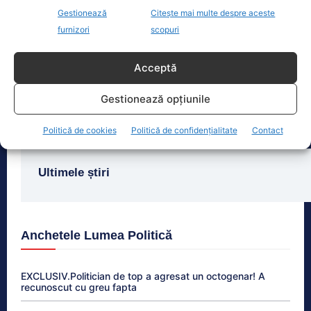
Fenomen neobișnuit în Anglia: Pur și simplu nu a plouat.
Gestionează
Citește mai multe despre aceste
Nimeni…
furnizori
scopuri
Potrivit Agenției de Mediu din Marea
Britanie, doar 20% din Anglia are
Acceptă
nivelurile obișnuite ale apei, iar
aceasta este a
[...]
Gestionează opțiunile
Politică de cookies
Politică de confidențialitate
Contact
Ultimele știri
Anchetele Lumea Politică
EXCLUSIV.Politician de top a agresat un octogenar! A
recunoscut cu greu fapta