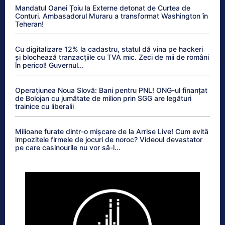
Mandatul Oanei Țoiu la Externe detonat de Curtea de
Conturi. Ambasadorul Muraru a transformat Washington în
Teheran!
Cu digitalizare 12% la cadastru, statul dă vina pe hackeri
și blochează tranzacțiile cu TVA mic. Zeci de mii de români
în pericol! Guvernul...
Operațiunea Noua Slovă: Bani pentru PNL! ONG-ul finanțat
de Bolojan cu jumătate de milion prin SGG are legături
trainice cu liberalii
Milioane furate dintr-o mișcare de la Arrise Live! Cum evită
impozitele firmele de jocuri de noroc? Videoul devastator
pe care casinourile nu vor să-l...