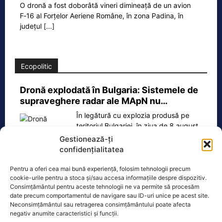
O dronă a fost doborâtă vineri dimineață de un avion
F‑16 al Forțelor Aeriene Române, în zona Padina, în
județul
[...]
Ecopolitic
Dronă explodată în Bulgaria: Sistemele de
supraveghere radar ale MApN nu…
În legătură cu explozia produsă pe
teritoriul Bulgariei, în ziua de 8 august,
în jurul orei 08.20, în proximitatea
Gestionează-ți
frontierei
[...]
confidențialitatea
Pentru a oferi cea mai bună experiență, folosim tehnologii precum
cookie-urile pentru a stoca și/sau accesa informațiile despre dispozitiv.
Consimțământul pentru aceste tehnologii ne va permite să procesăm
date precum comportamentul de navigare sau ID-uri unice pe acest site.
Oficiul de Știri
Neconsimțământul sau retragerea consimțământului poate afecta
negativ anumite caracteristici și funcții.