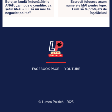
Bolojan laudă îmbunătățirile
Escrocii folosesc acum
ANAF: „am pus o condiție, ca
numerele MAI pentru țepe.
șeful ANAF-ului să nu mai fie
Cum să te protejezi de
negociat politic”
înșelăciuni
FACEBOOK PAGE
YOUTUBE
© Lumea Politică - 2025