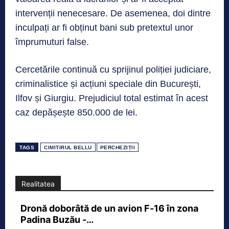
intervenții nenecesare. De asemenea, doi dintre
inculpați ar fi obținut bani sub pretextul unor
împrumuturi false.
Cercetările continuă cu sprijinul poliției judiciare,
criminalistice și acțiuni speciale din București,
Ilfov și Giurgiu. Prejudiciul total estimat în acest
caz depășește 850.000 de lei.
TAGS
CIMITIRUL BELLU
PERCHEZIȚII
Realitatea
Dronă doborâtă de un avion F‑16 în zona
Padina Buzău -…