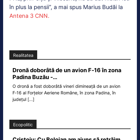
în plus la pensii”, a mai spus Marius Budăi la
Antena 3 CNN.
Realitatea
Dronă doborâtă de un avion F‑16 în zona
Padina Buzău -…
O dronă a fost doborâtă vineri dimineață de un avion
F‑16 al Forțelor Aeriene Române, în zona Padina, în
județul
[...]
Ecopolitic
Cristoiu: Cu Bolojan am ajuns să retrăim