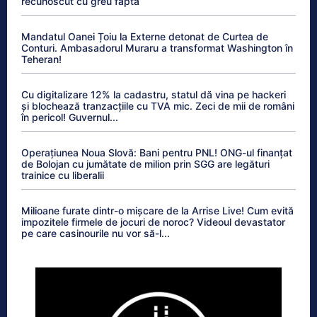
recunoscut cu greu fapta
Mandatul Oanei Țoiu la Externe detonat de Curtea de
Conturi. Ambasadorul Muraru a transformat Washington în
Teheran!
Cu digitalizare 12% la cadastru, statul dă vina pe hackeri
și blochează tranzacțiile cu TVA mic. Zeci de mii de români
în pericol! Guvernul...
Operațiunea Noua Slovă: Bani pentru PNL! ONG-ul finanțat
de Bolojan cu jumătate de milion prin SGG are legături
trainice cu liberalii
Milioane furate dintr-o mișcare de la Arrise Live! Cum evită
impozitele firmele de jocuri de noroc? Videoul devastator
pe care casinourile nu vor să-l...