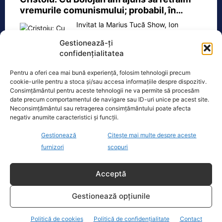
vremurile comunismului; probabil, în…
Invitat la Marius Tucă Show, Ion
Cristoiu susține că măsurile anunțate
Gestionează-ți
de Ilie Bolojan privind reducerea
confidențialitatea
consumului de energie electrică
[...]
Pentru a oferi cea mai bună experiență, folosim tehnologii precum
cookie-urile pentru a stoca și/sau accesa informațiile despre dispozitiv.
Consimțământul pentru aceste tehnologii ne va permite să procesăm
date precum comportamentul de navigare sau ID-uri unice pe acest site.
Neconsimțământul sau retragerea consimțământului poate afecta
Oficiul de Știri
negativ anumite caracteristici și funcții.
Copil din Reghin, salvat după ce și-a prins mâna în
Gestionează
Citește mai multe despre aceste
mașina…
furnizori
scopuri
Un copil de doar 2 ani din Reghin a
trecut printr-un moment dramatic,
Acceptă
vineri, după ce și-a prins mâna
dreaptă
[...]
Gestionează opțiunile
Politică de cookies
Politică de confidențialitate
Contact