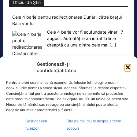
Oficiul de Știri
Cele 4 barje pentru redirecționarea Dunării către brațul
Bala vor fi…
Cele 4 barje vor fi scufundate vineri, 7
august. Autoritățile au intrat în linie
dreaptă cu una dintre cele mai
[...]
Gestionează-ți
confidențialitatea
Pentru a oferi cea mai bună experiență, folosim tehnologii precum
cookie-urile pentru a stoca și/sau accesa informațiile despre dispozitiv.
Ultimele știri
Consimțământul pentru aceste tehnologii ne va permite să procesăm
date precum comportamentul de navigare sau ID-uri unice pe acest site.
Guvernul pregătește măsuri pentru criza energetică.
Neconsimțământul sau retragerea consimțământului poate afecta
Planuri de limitare a consumului industrial
negativ anumite caracteristici și funcții.
Gestionează
Citește mai multe despre aceste
Bolojan ezită să publice declarația de avere a
furnizori
scopuri
partenerei, după ce Nicușor Dan a făcut asta. „Am
respectat întotdeauna legea”