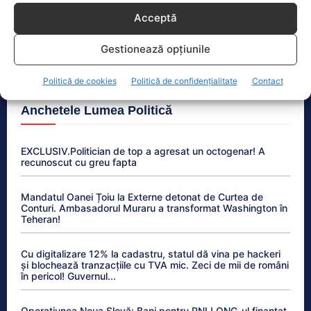
Acceptă
Bolojan, întrebat dacă va lua exemplul lui Nicușor
Dan și va publica declarația de avere a partenerei
Gestionează opțiunile
sale de viață. Ce răspuns a dat...
Politică de cookies
Politică de confidențialitate
Contact
Anchetele Lumea Politică
EXCLUSIV.Politician de top a agresat un octogenar! A
recunoscut cu greu fapta
Mandatul Oanei Țoiu la Externe detonat de Curtea de
Conturi. Ambasadorul Muraru a transformat Washington în
Teheran!
Cu digitalizare 12% la cadastru, statul dă vina pe hackeri
și blochează tranzacțiile cu TVA mic. Zeci de mii de români
în pericol! Guvernul...
Operațiunea Noua Slovă: Bani pentru PNL! ONG-ul finanțat