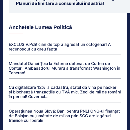
Planuri de limitare a consumului industrial
Anchetele Lumea Politică
EXCLUSIV.Politician de top a agresat un octogenar! A
recunoscut cu greu fapta
Mandatul Oanei Țoiu la Externe detonat de Curtea de
Conturi. Ambasadorul Muraru a transformat Washington în
Teheran!
Cu digitalizare 12% la cadastru, statul dă vina pe hackeri
și blochează tranzacțiile cu TVA mic. Zeci de mii de români
în pericol! Guvernul...
Operațiunea Noua Slovă: Bani pentru PNL! ONG-ul finanțat
de Bolojan cu jumătate de milion prin SGG are legături
trainice cu liberalii