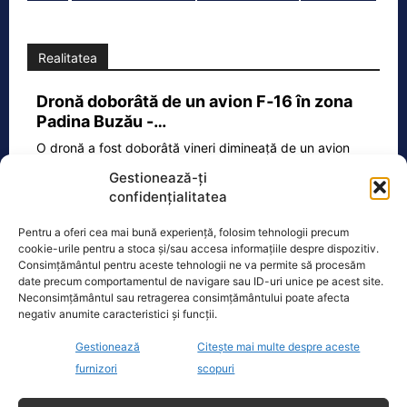
Realitatea
Dronă doborâtă de un avion F‑16 în zona
Padina Buzău -…
O dronă a fost doborâtă vineri dimineață de un avion
F‑16 al Forțelor Aeriene Române, în zona Padina, în
Gestionează-ți
județul
[...]
confidențialitatea
Pentru a oferi cea mai bună experiență, folosim tehnologii precum
cookie-urile pentru a stoca și/sau accesa informațiile despre dispozitiv.
Ecopolitic
Consimțământul pentru aceste tehnologii ne va permite să procesăm
date precum comportamentul de navigare sau ID-uri unice pe acest site.
Neconsimțământul sau retragerea consimțământului poate afecta
Bolojan dă undă verde Transelectrica să
negativ anumite caracteristici și funcții.
taie curentul companiilor, în contextul…
Gestionează
Citește mai multe despre aceste
Ilie Bolojan a transmis astăzi că va da
undă verde Transelectrica să taie
furnizori
scopuri
curentul companiilor, în contextul
actualei crize energetice
[...]