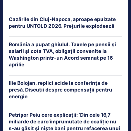
Cazările din Cluj-Napoca, aproape epuizate
pentru UNTOLD 2026. Prețurile explodează
România a pupat ghiulul. Taxele pe pensii și
salarii și cota TVA, obligații convenite la
Washington printr-un Acord semnat pe 16
aprilie
Ilie Bolojan, replici acide la conferința de
presă. Discuții despre compensații pentru
energie
Petrişor Peiu cere explicații: ‘Din cele 16,7
miliarde de euro împrumutate de coaliţie nu
s-au găsit şi nişte bani pentru refacerea unui