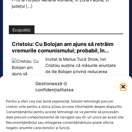
județul
[...]
Ecopolitic
Cristoiu: Cu Bolojan am ajuns să retrăim
vremurile comunismului; probabil, în…
Invitat la Marius Tucă Show, Ion
Cristoiu susține că măsurile anunțate
de Ilie Bolojan privind reducerea
consumului de energie electrică
[...]
Gestionează-ți
confidențialitatea
Pentru a oferi cea mai bună experiență, folosim tehnologii precum
cookie-urile pentru a stoca și/sau accesa informațiile despre dispozitiv.
Oficiul de Știri
Consimțământul pentru aceste tehnologii ne va permite să procesăm
date precum comportamentul de navigare sau ID-uri unice pe acest site.
Neconsimțământul sau retragerea consimțământului poate afecta
Copil din Reghin, salvat după ce și-a prins mâna în
negativ anumite caracteristici și funcții.
mașina…