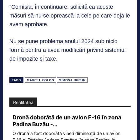
“Comisia, în continuare, solicită ca aceste
măsuri să nu se oprească la cele pe care deja le
avem aprobate.
Nu se pune problema anului 2024 sub nicio
formă pentru a avea modificări privind sistemul
de impozite și taxe.
TAGS
MARCEL BOLOȘ
SIMONA BUCUR
Realitatea
Dronă doborâtă de un avion F‑16 în zona
Padina Buzău -…
O dronă a fost doborâtă vineri dimineață de un avion
F‑16 al Forțelor Aeriene Române, în zona Padina, în