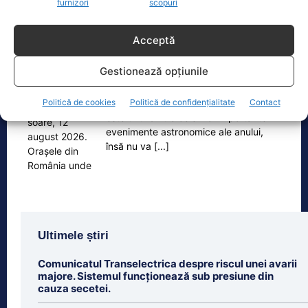
furnizori
scopuri
Oficiul de Știri
Acceptă
Eclipsa de soare, 12 august 2026. Orașele din România
Gestionează opțiunile
unde va…
Eclipsa de soare din 12 august 2026
Politică de cookies
Politică de confidențialitate
Contact
este unul dintre cele mai importante
evenimente astronomice ale anului,
însă nu va
[...]
Ultimele știri
Comunicatul Transelectrica despre riscul unei avarii
majore. Sistemul funcționează sub presiune din
cauza secetei.