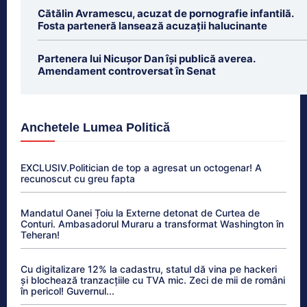
Cătălin Avramescu, acuzat de pornografie infantilă.
Fosta parteneră lansează acuzații halucinante
Partenera lui Nicușor Dan își publică averea.
Amendament controversat în Senat
Anchetele Lumea Politică
EXCLUSIV.Politician de top a agresat un octogenar! A
recunoscut cu greu fapta
Mandatul Oanei Țoiu la Externe detonat de Curtea de
Conturi. Ambasadorul Muraru a transformat Washington în
Teheran!
Cu digitalizare 12% la cadastru, statul dă vina pe hackeri
și blochează tranzacțiile cu TVA mic. Zeci de mii de români
în pericol! Guvernul...