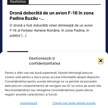
Realitatea
Dronă doborâtă de un avion F‑16 în zona
Padina Buzău -…
O dronă a fost doborâtă vineri dimineață de un avion
F‑16 al Forțelor Aeriene Române, în zona Padina, în
județul
[...]
Ecopolitic
Gestionează-ți
confidențialitatea
Cristoiu: Bolojan, Fritz, Kelemen au tot
interesul să blocheze formarea unui…
Pentru a oferi cea mai bună experiență, folosim tehnologii precum
cookie-urile pentru a stoca și/sau accesa informațiile despre dispozitiv.
Ion Cristoiu a lansat, miercuri seară, în
Consimțământul pentru aceste tehnologii ne va permite să procesăm
direct la Realitatea PLUS, un atac dur
date precum comportamentul de navigare sau ID-uri unice pe acest site.
la adresa lui Ilie Bolojan și
[...]
Neconsimțământul sau retragerea consimțământului poate afecta
negativ anumite caracteristici și funcții.
Gestionează
Citește mai multe despre aceste