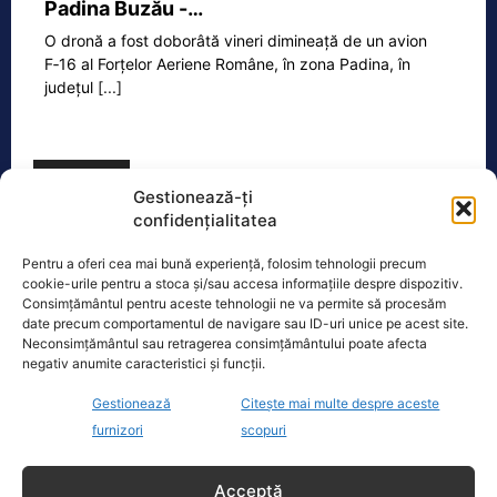
Padina Buzău -…
O dronă a fost doborâtă vineri dimineață de un avion
F‑16 al Forțelor Aeriene Române, în zona Padina, în
județul
[...]
Ecopolitic
Gestionează-ți
confidențialitatea
Răzvan Savaliuc: „România mai are
Parchet General? Mai are structuri de…
Pentru a oferi cea mai bună experiență, folosim tehnologii precum
cookie-urile pentru a stoca și/sau accesa informațiile despre dispozitiv.
„15 martie 2023 – Ministerul Investitiilor
Consimțământul pentru aceste tehnologii ne va permite să procesăm
si Proiectelor Europene, condus pe
date precum comportamentul de navigare sau ID-uri unice pe acest site.
atunci de PNL-istul Marcel Bolos,
Neconsimțământul sau retragerea consimțământului poate afecta
anunta plin de trufie:
[...]
negativ anumite caracteristici și funcții.
Gestionează
Citește mai multe despre aceste
furnizori
scopuri
Oficiul de Știri
Acceptă