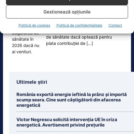
Cât costă asigurarea de sănătate în 2026 dacă nu ai
Gestionează opțiunile
venituri.…
Persoanele fără venituri pot beneficia
Politică de cookies
Politică de confidențialitate
Contact
în 2026 de asigurare în sistemul public
de sănătate dacă optează pentru
plata contribuției de
[...]
Ultimele știri
România exportă energie ieftină la prânz și importă
scump seara. Cine sunt câștigătorii din afacerea
energetică
Victor Negrescu solicită intervenția UE în criza
energetică. Avertisment privind prețurile