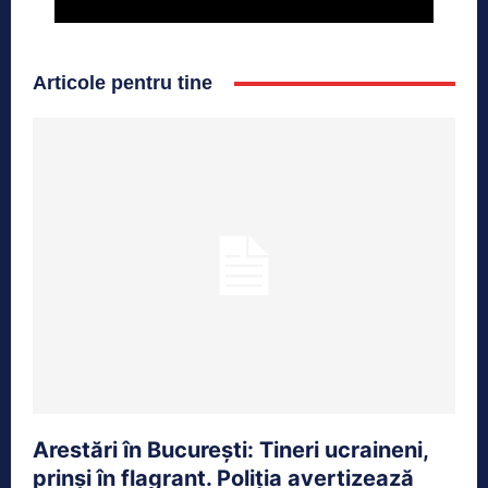
Articole pentru tine
Arestări în București: Tineri ucraineni,
prinși în flagrant. Poliția avertizează