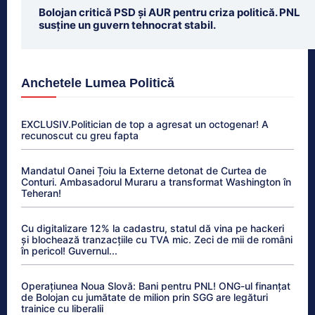
Bolojan critică PSD și AUR pentru criza politică. PNL
susține un guvern tehnocrat stabil.
Anchetele Lumea Politică
EXCLUSIV.Politician de top a agresat un octogenar! A
recunoscut cu greu fapta
Mandatul Oanei Țoiu la Externe detonat de Curtea de
Conturi. Ambasadorul Muraru a transformat Washington în
Teheran!
Cu digitalizare 12% la cadastru, statul dă vina pe hackeri
și blochează tranzacțiile cu TVA mic. Zeci de mii de români
în pericol! Guvernul...
Operațiunea Noua Slovă: Bani pentru PNL! ONG-ul finanțat
de Bolojan cu jumătate de milion prin SGG are legături
trainice cu liberalii