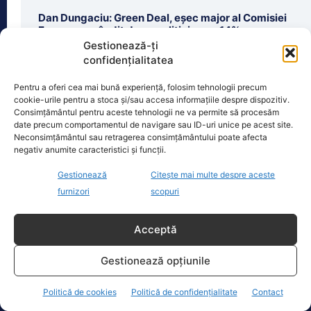
Dan Dungaciu: Green Deal, eșec major al Comisiei
Europene, gândit de un politician cu 14% scor
electoral
Gestionează-ți
confidențialitatea
Comunicatul Transelectrica despre riscul unei avarii
majore. Sistemul funcționează sub presiune din
Pentru a oferi cea mai bună experiență, folosim tehnologii precum
cauza secetei.
cookie-urile pentru a stoca și/sau accesa informațiile despre dispozitiv.
Consimțământul pentru aceste tehnologii ne va permite să procesăm
date precum comportamentul de navigare sau ID-uri unice pe acest site.
Critici dure ale lui Dan Dungaciu la adresa măsurilor
Neconsimțământul sau retragerea consimțământului poate afecta
energetice din Republica Moldova. Un „leucoplast”
negativ anumite caracteristici și funcții.
peste un „vulcan care clocotește”
Gestionează
Citește mai multe despre aceste
furnizori
scopuri
Anchetele Lumea Politică
Acceptă
EXCLUSIV.Politician de top a agresat un octogenar! A
Gestionează opțiunile
recunoscut cu greu fapta
Politică de cookies
Politică de confidențialitate
Contact
Mandatul Oanei Țoiu la Externe detonat de Curtea de