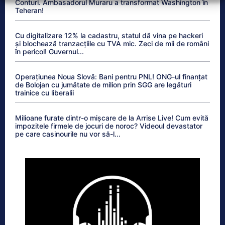
Conturi. Ambasadorul Muraru a transformat Washington în
Teheran!
Cu digitalizare 12% la cadastru, statul dă vina pe hackeri
și blochează tranzacțiile cu TVA mic. Zeci de mii de români
în pericol! Guvernul...
Operațiunea Noua Slovă: Bani pentru PNL! ONG-ul finanțat
de Bolojan cu jumătate de milion prin SGG are legături
trainice cu liberalii
Milioane furate dintr-o mișcare de la Arrise Live! Cum evită
impozitele firmele de jocuri de noroc? Videoul devastator
pe care casinourile nu vor să-l...