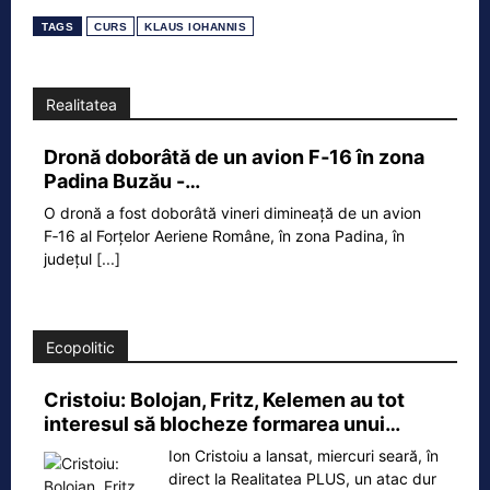
TAGS
CURS
KLAUS IOHANNIS
Realitatea
Dronă doborâtă de un avion F‑16 în zona
Padina Buzău -…
O dronă a fost doborâtă vineri dimineață de un avion
F‑16 al Forțelor Aeriene Române, în zona Padina, în
județul
[...]
Ecopolitic
Cristoiu: Bolojan, Fritz, Kelemen au tot
interesul să blocheze formarea unui…
Ion Cristoiu a lansat, miercuri seară, în
direct la Realitatea PLUS, un atac dur