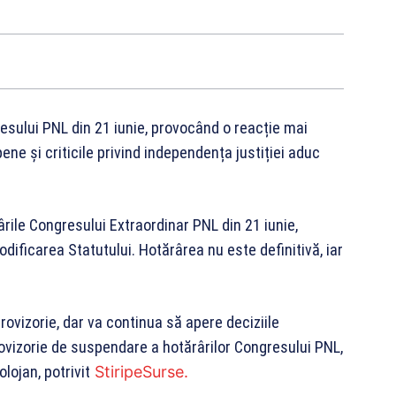
esului PNL din 21 iunie, provocând o reacție mai
pene și criticile privind independența justiției aduc
rile Congresului Extraordinar PNL din 21 iunie,
dificarea Statutului. Hotărârea nu este definitivă, iar
rovizorie, dar va continua să apere deciziile
ovizorie de suspendare a hotărârilor Congresului PNL,
lojan, potrivit
StiripeSurse.