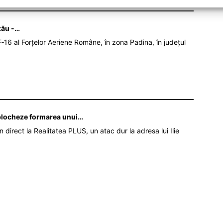
zău -…
‑16 al Forțelor Aeriene Române, în zona Padina, în județul
ă blocheze formarea unui…
în direct la Realitatea PLUS, un atac dur la adresa lui Ilie