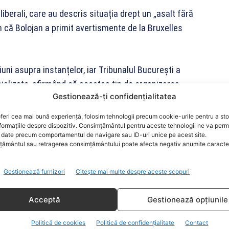
liberali, care au descris situația drept un „asalt fără
n că Bolojan a primit avertismente de la Bruxelles
iuni asupra instanțelor, iar Tribunalul București a
cializate, afirmând că acestea țin de organizarea
Gestionează-ți confidențialitatea
feri cea mai bună experiență, folosim tehnologii precum cookie-urile pentru a st
 Comisia LIBE, acuzând atacuri ale PNL și USR
formațiile despre dispozitiv. Consimțământul pentru aceste tehnologii ne va perm
date precum comportamentul de navigare sau ID-uri unice pe acest site.
textul dialogului european privind statul de drept.
ământul sau retragerea consimțământului poate afecta negativ anumite caracteri
r-un caz european despre presiuni asupra justiției, au
Gestionează furnizori
Citește mai multe despre aceste scopuri
tă că PNL trebuie să gestioneze cu atenție situația
Acceptă
Gestionează opțiunile
Politică de cookies
Politică de confidențialitate
Contact