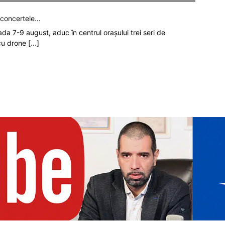
p concertele…
oada 7-9 august, aduc în centrul orașului trei seri de
 cu drone
[...]