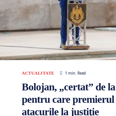
1
min.
ACTUALITATE
Read
Bolojan, „certat” de l
pentru care premierul
atacurile la justiție