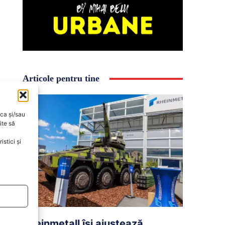
Articole pentru tine
oca și/sau
ite să
stici și
Rheinmetall își ajustează