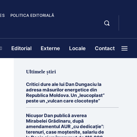
ES
POLITICA EDITORIALĂ
Editorial
Externe
Locale
Contact
Ultimele știri
Critici dure ale lui Dan Dungaciu la
adresa măsurilor energetice din
Republica Moldova. Un „leucoplast”
peste un „vulcan care clocotește”
Nicușor Dan publică averea
Mirabelei Grădinaru, după
amendamentul AUR „cu dedicație”:
terenuri, case moștenite, salariu de