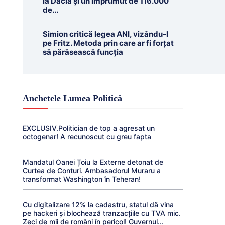
la Dacia și un împrumut de 116.000
de...
Simion critică legea ANI, vizându-l
pe Fritz. Metoda prin care ar fi forțat
să părăsească funcția
Anchetele Lumea Politică
EXCLUSIV.Politician de top a agresat un
octogenar! A recunoscut cu greu fapta
Mandatul Oanei Țoiu la Externe detonat de
Curtea de Conturi. Ambasadorul Muraru a
transformat Washington în Teheran!
Cu digitalizare 12% la cadastru, statul dă vina
pe hackeri și blochează tranzacțiile cu TVA mic.
Zeci de mii de români în pericol! Guvernul...