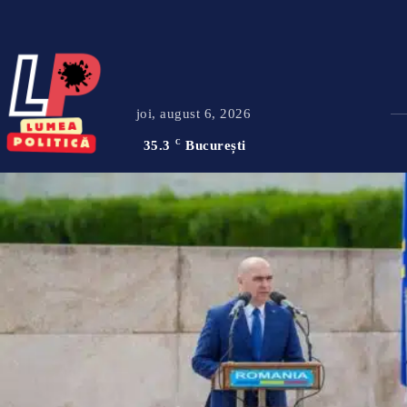
joi, august 6, 2026
35.3
C
București