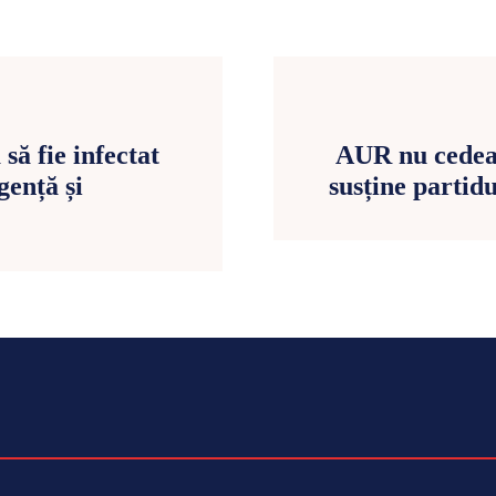
ă fie infectat
AUR nu cedeaz
gență și
susține partid