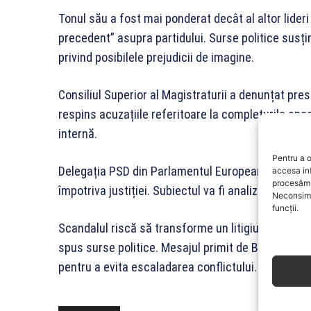
Tonul său a fost mai ponderat decât al altor lideri 
precedent” asupra partidului. Surse politice susți
privind posibilele prejudicii de imagine.
Consiliul Superior al Magistraturii a denunțat pres
respins acuzațiile referitoare la completurile spe
internă.
Pentru a o
Delegația PSD din Parlamentul European a sesizat
accesa in
procesăm 
împotriva justiției. Subiectul va fi analizat în con
Neconsimț
funcții.
Scandalul riscă să transforme un litigiu intern înt
spus surse politice. Mesajul primit de Bolojan ara
pentru a evita escaladarea conflictului.