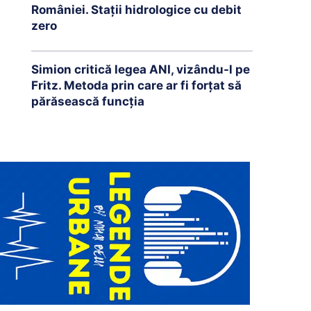
României. Stații hidrologice cu debit
zero
Simion critică legea ANI, vizându-l pe
Fritz. Metoda prin care ar fi forțat să
părăsească funcția