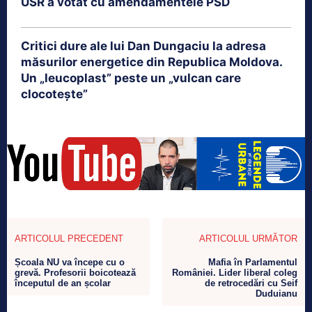
USR a votat cu amendamentele PSD
Critici dure ale lui Dan Dungaciu la adresa
măsurilor energetice din Republica Moldova.
Un „leucoplast” peste un „vulcan care
clocotește”
ARTICOLUL PRECEDENT
ARTICOLUL URMĂTOR
Școala NU va începe cu o
Mafia în Parlamentul
grevă. Profesorii boicotează
României. Lider liberal coleg
începutul de an școlar
de retrocedări cu Seif
Duduianu