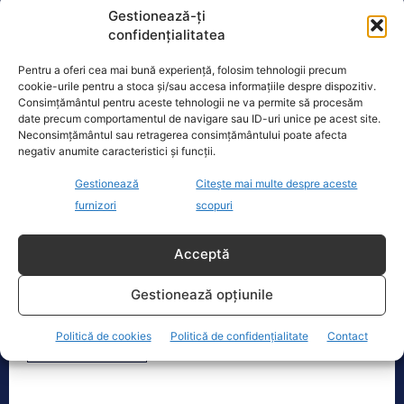
„nu este deloc pregătită”
lideri
, acuzând că
Gestionează-ți
„mai multe principii”
Zelenski a respins
confidențialitatea
necesare pentru viitoarele discuții de pace și
Pentru a oferi cea mai bună experiență, folosim tehnologii precum
punând la îndoială legitimitatea sa.
cookie-urile pentru a stoca și/sau accesa informațiile despre dispozitiv.
Consimțământul pentru aceste tehnologii ne va permite să procesăm
date precum comportamentul de navigare sau ID-uri unice pe acest site.
Aceste dezvoltări evidențiază complexitatea
Neconsimțământul sau retragerea consimțământului poate afecta
eforturilor de mediere într-un conflict care
negativ anumite caracteristici și funcții.
durează de aproape trei ani, unde factorul
Gestionează
Citește mai multe despre aceste
personal pare să joace un rol neașteptat de
furnizori
scopuri
important în ecuația diplomatică.
Acceptă
Gestionează opțiunile
TAGS
DONALD TRUMP
VLADIMIR PUTIN
Politică de cookies
Politică de confidențialitate
Contact
VOLODIMIR ZELENSKI